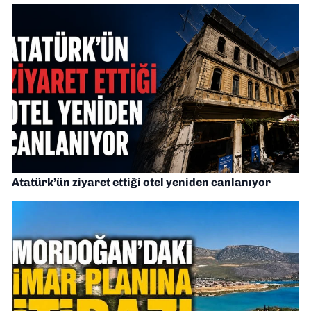
Atatürk’ün ziyaret ettiği otel yeniden canlanıyor