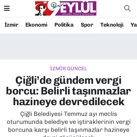
Resmi İlanlar
Konak Nöbetçi Eczaneler
İzmir
Ekonomi
Politika
Spor
Teknoloji
Y
BİLİM
Konak Hava Durumu
DÜNYA
Konak Trafik Yoğunluk Haritası
İZMİR GÜNCEL
EĞİTİM
Süper Lig Puan Durumu ve Fikstür
Çiğli’de gündem vergi
EKONOMİ
Tüm Manşetler
borcu: Belirli taşınmazlar
hazineye devredilecek
KÜLTÜR SANAT
Son Dakika Haberleri
Çiğli Belediyesi Temmuz ayı meclis
MAGAZİN
Haber Arşivi
oturumunda belediye ve iştiraklerinin vergi
borcuna karşı belirli taşınmazlar hazineye
POLİTİKA