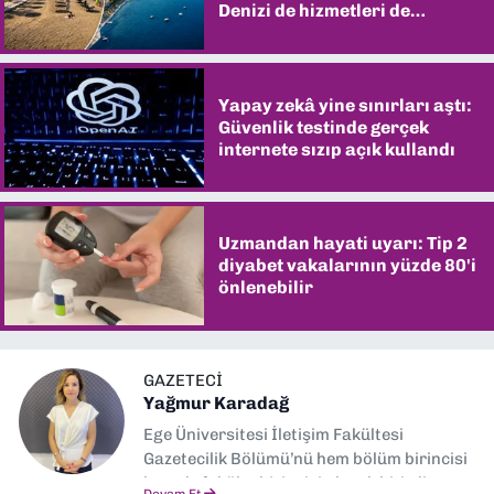
Denizi de hizmetleri de
şaşırtıyor
Yapay zekâ yine sınırları aştı:
Güvenlik testinde gerçek
internete sızıp açık kullandı
Uzmandan hayati uyarı: Tip 2
diyabet vakalarının yüzde 80'i
önlenebilir
GAZETECI
Yağmur Karadağ
Ege Üniversitesi İletişim Fakültesi
Gazetecilik Bölümü’nü hem bölüm birincisi
hem de fakülte birincisi olarak bitirdim.
Devam Et