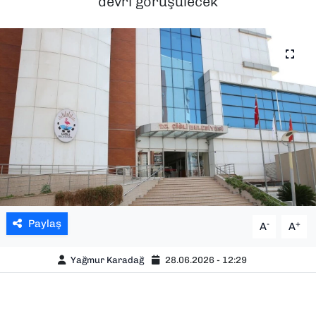
devri görüşülecek
SAĞLIK
SPOR
TEKNOLOJİ
YAŞAM
YEREL YÖNETİMLER
Paylaş
-
+
A
A
Yağmur Karadağ
28.06.2026 - 12:29