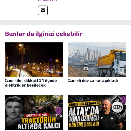
Ardından Ege Üniversitesi'nde “Siyasal
İletişim” üzerine yüksek lisans eğitimimi
tamamladım. Halen aynı anabilim dalında
“İklim Krizi Haberciliği” üzerine doktora
eğitimim sürüyor. 9 Eylül'de “Haber
Bunlar da ilginizi çekebilir
Müdürü” olarak görev almaktayım. Hak
odaklı haberciliğe dair çalışmalar
yapıyorum
İzmirliler dikkat! 14 ilçede
İzmirli dev zarar açıkladı
elektrikler kesilecek