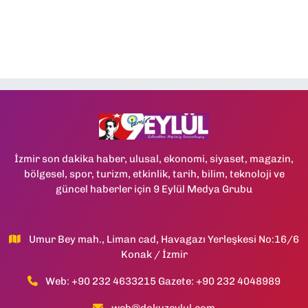
İzmir son dakika haber, ulusal, ekonomi, siyaset, magazin,
bölgesel, spor, turizm, etkinlik, tarih, bilim, teknoloji ve
güncel haberler için 9 Eylül Medya Grubu
Umur Bey mah., Liman cad, Havagazı Yerleşkesi No:16/6
Konak / İzmir
Web: +90 232 4633215 Gazete: +90 232 4048989
web@dokuzeylul.com