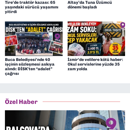
Tire’de traktör kazası: 65
Altay’da Tuna Üzümcü
yaşındaki sürücü yaşamını
dönemi başladı
yitirdi
Buca Belediyesi’nde 40
İzmir’de velilere kötü haber:
işçinin sözleşmesi askıya
Okul servislerine yüzde 35
alındı: DİSK’ten “adalet”
zam yolda
çağrısı
Özel Haber