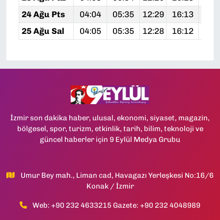
24 Ağu Pts
04:04
05:35
12:29
16:13
19:
25 Ağu Sal
04:05
05:35
12:28
16:12
19:
İzmir son dakika haber, ulusal, ekonomi, siyaset, magazin,
bölgesel, spor, turizm, etkinlik, tarih, bilim, teknoloji ve
güncel haberler için 9 Eylül Medya Grubu
Umur Bey mah., Liman cad, Havagazı Yerleşkesi No:16/6
Konak / İzmir
Web: +90 232 4633215 Gazete: +90 232 4048989