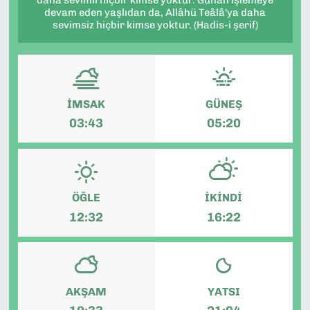
daha sevimli hiçbir kimse yoktur. Günah işlemeye
devam eden yaşlıdan da, Allâhü Teâlâ'ya daha
SAĞLIK
sevimsiz hiçbir kimse yoktur. (Hadis-i şerif)
SPOR
TEKNOLOJİ
İMSAK
GÜNEŞ
03:43
05:20
YAŞAM
YEREL YÖNETİMLER
ÖĞLE
İKINDI
12:32
16:22
AKŞAM
YATSI