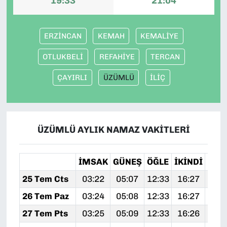
19:33
21:04
ERZİNCAN
KEMAH
KEMALİYE
OTLUKBELİ
REFAHİYE
TERCAN
ÇAYIRLI
ÜZÜMLÜ
İLİÇ
ÜZÜMLÜ AYLIK NAMAZ VAKITLERI
İMSAK
GÜNEŞ
ÖĞLE
İKINDI
AKŞ
25 Tem Cts
03:22
05:07
12:33
16:27
19:
26 Tem Paz
03:24
05:08
12:33
16:27
19:
27 Tem Pts
03:25
05:09
12:33
16:26
19: