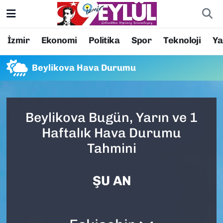
Resmi İlanlar
Konak Nöbetçi Eczaneler
İzmir
Ekonomi
Politika
Spor
Teknoloji
Y
BİLİM
Konak Hava Durumu
Beylikova Hava Durumu
DÜNYA
Konak Trafik Yoğunluk Haritası
EĞİTİM
Süper Lig Puan Durumu ve Fikstür
Beylikova Bugün, Yarın ve 1
Haftalık Hava Durumu
EKONOMİ
Tüm Manşetler
Tahmini
KÜLTÜR SANAT
Son Dakika Haberleri
ŞU AN
MAGAZİN
Haber Arşivi
POLİTİKA