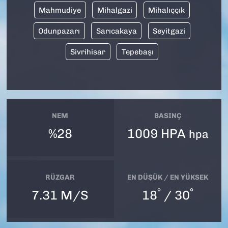
Mahmudiye
Mihalgazi
Mihalıççık
Odunpazarı
Sarıcakaya
Seyitgazi
Sivrihisar
Tepebaşı
NEM
BASINÇ
%28
1009 HPA
hpa
RÜZGAR
EN DÜŞÜK / EN YÜKSEK
°
°
7.31 M/S
18
/ 30