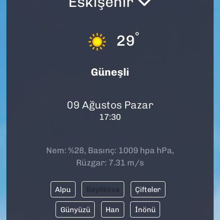
Eskişehir
SAĞLIK
°
29
SPOR
TEKNOLOJİ
Güneşli
YAŞAM
09 Ağustos Pazar
17:30
YEREL YÖNETİMLER
Nem: %28, Basınç: 1009 hpa hPa,
Rüzgar: 7.31 m/s
Alpu
Beylikova
Çifteler
Günyüzü
Han
İnönü