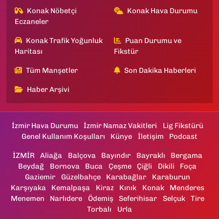
Konak Nöbetçi
Konak Hava Durumu
Eczaneler
Konak Trafik Yoğunluk
Puan Durumu ve
Haritası
Fikstür
Tüm Manşetler
Son Dakika Haberleri
Haber Arşivi
İzmir Hava Durumu
İzmir Namaz Vakitleri
Lig Fikstürü
Genel Kullanım Koşulları
Künye
İletişim
Podcast
İZMİR
Aliağa
Balçova
Bayındır
Bayraklı
Bergama
Beydağ
Bornova
Buca
Çeşme
Çiğli
Dikili
Foça
Gaziemir
Güzelbahçe
Karabağlar
Karaburun
Karşıyaka
Kemalpaşa
Kiraz
Kınık
Konak
Menderes
Menemen
Narlıdere
Ödemiş
Seferihisar
Selçuk
Tire
Torbalı
Urla