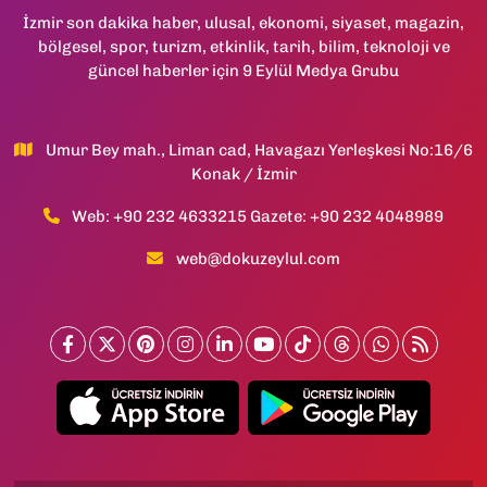
İzmir son dakika haber, ulusal, ekonomi, siyaset, magazin,
bölgesel, spor, turizm, etkinlik, tarih, bilim, teknoloji ve
güncel haberler için 9 Eylül Medya Grubu
Umur Bey mah., Liman cad, Havagazı Yerleşkesi No:16/6
Konak / İzmir
Web: +90 232 4633215 Gazete: +90 232 4048989
web@dokuzeylul.com