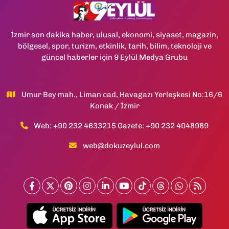
İzmir son dakika haber, ulusal, ekonomi, siyaset, magazin,
bölgesel, spor, turizm, etkinlik, tarih, bilim, teknoloji ve
güncel haberler için 9 Eylül Medya Grubu
Umur Bey mah., Liman cad, Havagazı Yerleşkesi No:16/6
Konak / İzmir
Web: +90 232 4633215 Gazete: +90 232 4048989
web@dokuzeylul.com