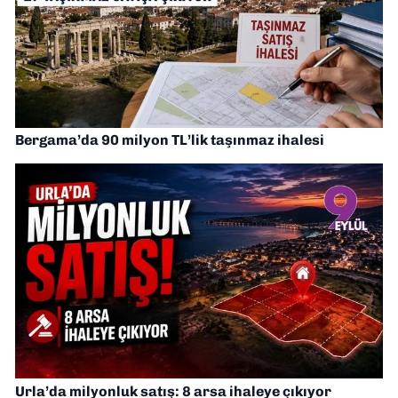
Bergama’da 90 milyon TL’lik taşınmaz ihalesi
Urla’da milyonluk satış: 8 arsa ihaleye çıkıyor