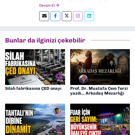
gazetelerde editörlük, muhabirlik yaptım.
Devam Et
Şu an kültür-sanat muhabirliği ve
editörlük yapıyorum.
Bunlar da ilginizi çekebilir
Silah fabrikasına ÇED onayı
Prof. Dr. Mustafa Cem Terzi
yazdı... Arkadaş Mezarlığı