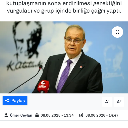
kutuplaşmanın sona erdirilmesi gerektiğini
vurguladı ve grup içinde birliğe çağrı yaptı.
SAĞLIK
SPOR
TEKNOLOJİ
YAŞAM
YEREL YÖNETİMLER
Paylaş
-
+
A
A
Ömer Ceylan
08.06.2026 - 13:34
08.06.2026 - 14:47