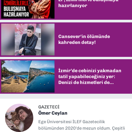
hazırlanıyor
Cansever'in ölümünde
kahreden detay!
İzmir’de cebinizi yakmadan
tatil yapabileceğiniz yer:
Denizi de hizmetleri de
şaşırtıyor
GAZETECİ
Ömer Ceylan
Ege Üniversitesi İLEF Gazetecilik
bölümünden 2020'de mezun oldum. Çeşitli