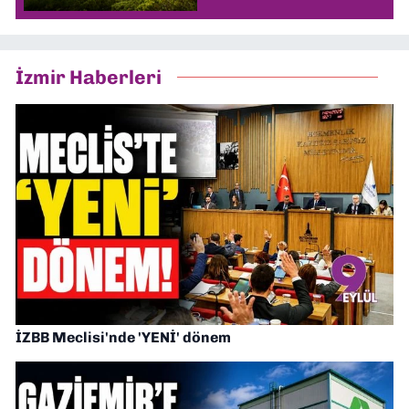
İzmir Haberleri
İZBB Meclisi'nde 'YENİ' dönem