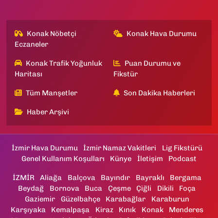
Konak Nöbetçi
Konak Hava Durumu
Eczaneler
Konak Trafik Yoğunluk
Puan Durumu ve
Haritası
Fikstür
Tüm Manşetler
Son Dakika Haberleri
Haber Arşivi
İzmir Hava Durumu
İzmir Namaz Vakitleri
Lig Fikstürü
Genel Kullanım Koşulları
Künye
İletişim
Podcast
İZMİR
Aliağa
Balçova
Bayındır
Bayraklı
Bergama
Beydağ
Bornova
Buca
Çeşme
Çiğli
Dikili
Foça
Gaziemir
Güzelbahçe
Karabağlar
Karaburun
Karşıyaka
Kemalpaşa
Kiraz
Kınık
Konak
Menderes