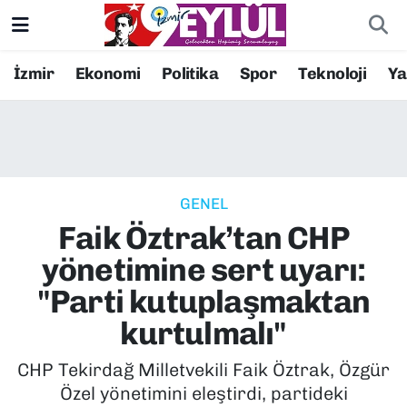
Resmi İlanlar
Konak Nöbetçi Eczaneler
İzmir
Ekonomi
Politika
Spor
Teknoloji
Y
BİLİM
Konak Hava Durumu
DÜNYA
Konak Trafik Yoğunluk Haritası
GENEL
EĞİTİM
Süper Lig Puan Durumu ve Fikstür
Faik Öztrak’tan CHP
EKONOMİ
Tüm Manşetler
yönetimine sert uyarı:
"Parti kutuplaşmaktan
KÜLTÜR SANAT
Son Dakika Haberleri
kurtulmalı"
MAGAZİN
Haber Arşivi
CHP Tekirdağ Milletvekili Faik Öztrak, Özgür
Özel yönetimini eleştirdi, partideki
POLİTİKA