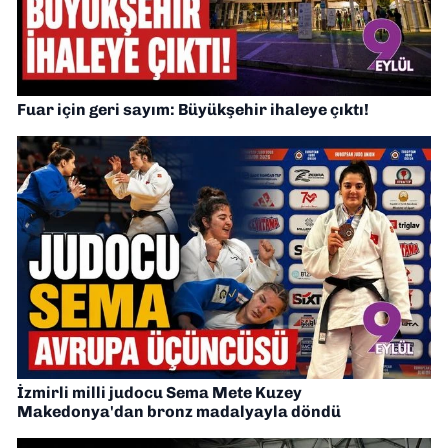
Fuar için geri sayım: Büyükşehir ihaleye çıktı!
İzmirli milli judocu Sema Mete Kuzey
Makedonya'dan bronz madalyayla döndü