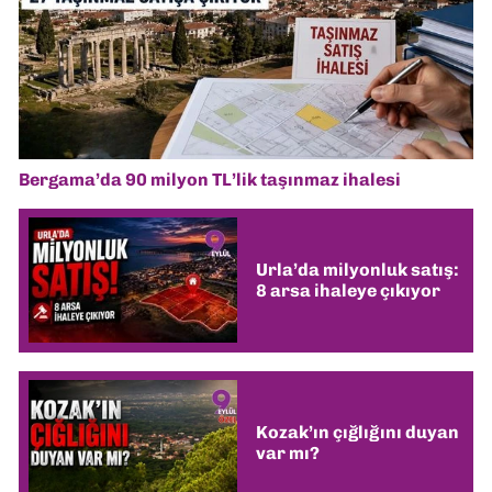
Bergama’da 90 milyon TL’lik taşınmaz ihalesi
Urla’da milyonluk satış:
8 arsa ihaleye çıkıyor
Kozak’ın çığlığını duyan
var mı?