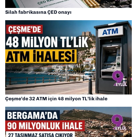
Silah fabrikasına ÇED onayı
Çeşme’de 32 ATM için 48 milyon TL’lik ihale