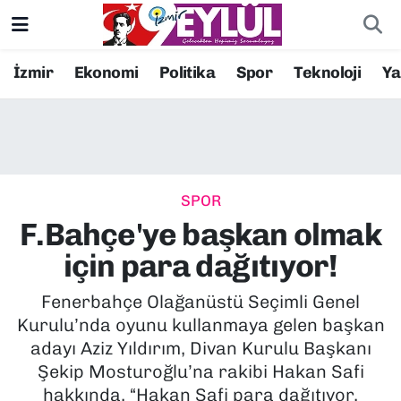
Resmi İlanlar
Konak Nöbetçi Eczaneler
İzmir
Ekonomi
Politika
Spor
Teknoloji
Y
BİLİM
Konak Hava Durumu
DÜNYA
Konak Trafik Yoğunluk Haritası
SPOR
EĞİTİM
Süper Lig Puan Durumu ve Fikstür
F.Bahçe'ye başkan olmak
EKONOMİ
Tüm Manşetler
için para dağıtıyor!
KÜLTÜR SANAT
Son Dakika Haberleri
Fenerbahçe Olağanüstü Seçimli Genel
Kurulu’nda oyunu kullanmaya gelen başkan
MAGAZİN
Haber Arşivi
adayı Aziz Yıldırım, Divan Kurulu Başkanı
Şekip Mosturoğlu’na rakibi Hakan Safi
POLİTİKA
hakkında, “Hakan Safi para dağıtıyor,