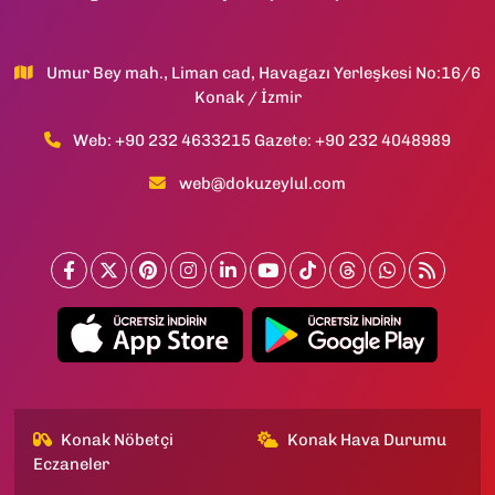
Umur Bey mah., Liman cad, Havagazı Yerleşkesi No:16/6
Konak / İzmir
Web: +90 232 4633215 Gazete: +90 232 4048989
web@dokuzeylul.com
Konak Nöbetçi
Konak Hava Durumu
Eczaneler