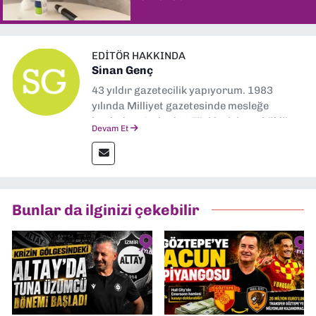
EDITÖR HAKKINDA
Sinan Genç
43 yıldır gazetecilik yapıyorum. 1983
yılında Milliyet gazetesinde mesleğe
başladım. Ardından Türkiye’nin en köklü
Devam Et
gazetelerinden Yeni Asır’da 36 yıl boyunca
muhabir, editör, müdür yardımcısı ve spor
müdürü olarak görev yaptım. Ayrıca Yeni
Asır TV’de 7 yıl boyunca programlar
hazırlayıp sundum. Şu anda Dokuz Eylül
Bunlar da ilginizi çekebilir
Gazetesi'nde editörlük yapıyorum