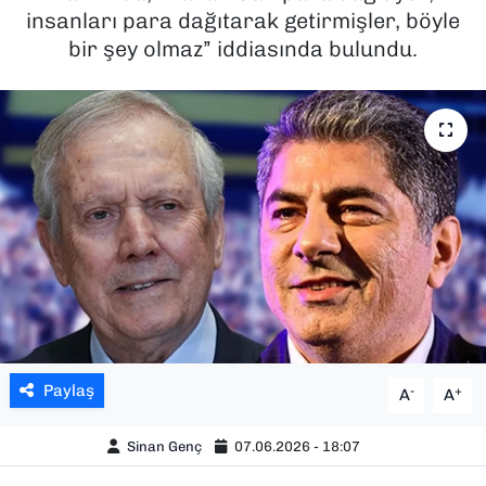
insanları para dağıtarak getirmişler, böyle
SAĞLIK
bir şey olmaz” iddiasında bulundu.
SPOR
TEKNOLOJİ
YAŞAM
YEREL YÖNETİMLER
Paylaş
-
+
A
A
Sinan Genç
07.06.2026 - 18:07