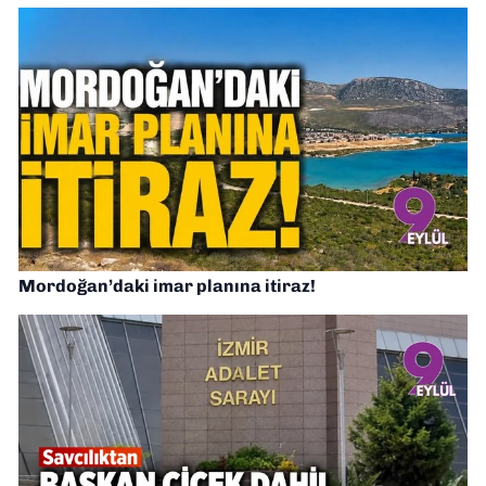
Mordoğan’daki imar planına itiraz!