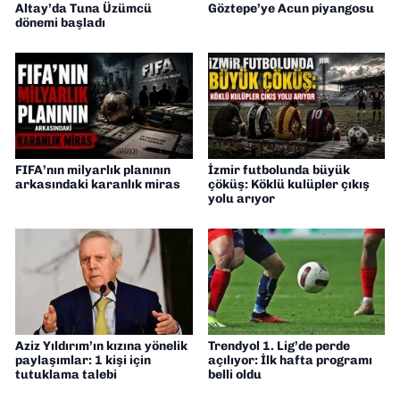
Altay’da Tuna Üzümcü
Göztepe’ye Acun piyangosu
dönemi başladı
FIFA’nın milyarlık planının
İzmir futbolunda büyük
arkasındaki karanlık miras
çöküş: Köklü kulüpler çıkış
yolu arıyor
Aziz Yıldırım’ın kızına yönelik
Trendyol 1. Lig’de perde
paylaşımlar: 1 kişi için
açılıyor: İlk hafta programı
tutuklama talebi
belli oldu