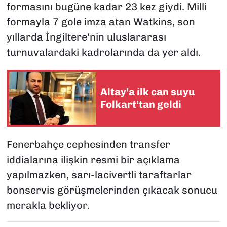
formasını bugüne kadar 23 kez giydi. Milli
formayla 7 gole imza atan Watkins, son
yıllarda İngiltere'nin uluslararası
turnuvalardaki kadrolarında da yer aldı.
Altay’a ilk can suyu
Folkart’tan geldi
Fenerbahçe cephesinden transfer
iddialarına ilişkin resmi bir açıklama
yapılmazken, sarı-lacivertli taraftarlar
bonservis görüşmelerinden çıkacak sonucu
merakla bekliyor.