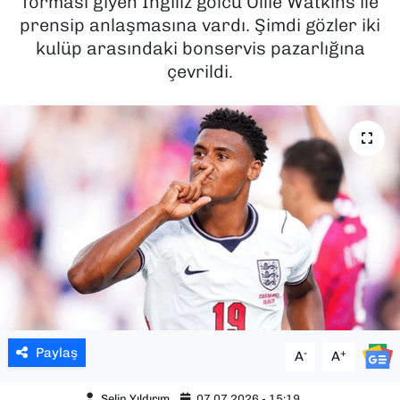
forması giyen İngiliz golcü Ollie Watkins ile
prensip anlaşmasına vardı. Şimdi gözler iki
SAĞLIK
kulüp arasındaki bonservis pazarlığına
çevrildi.
SPOR
TEKNOLOJİ
YAŞAM
YEREL YÖNETİMLER
Paylaş
-
+
A
A
Selin Yıldırım
07.07.2026 - 15:19