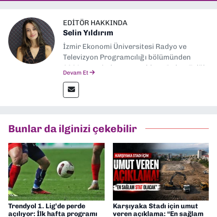
EDITÖR HAKKINDA
Selin Yıldırım
İzmir Ekonomi Üniversitesi Radyo ve
Televizyon Programcılığı bölümünden
2024 senesinde mezun oldum. Dokuz Eylül
Devam Et
Gazetesi'nde spor yazarlığı yaparken,
editörlük görevini de üstleniyorum.
Bunlar da ilginizi çekebilir
Trendyol 1. Lig’de perde
Karşıyaka Stadı için umut
açılıyor: İlk hafta programı
veren açıklama: “En sağlam