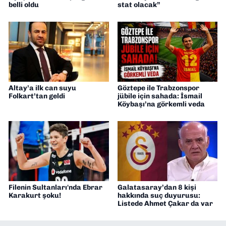
belli oldu
stat olacak”
Altay’a ilk can suyu
Göztepe ile Trabzonspor
Folkart’tan geldi
jübile için sahada: İsmail
Köybaşı’na görkemli veda
Filenin Sultanları'nda Ebrar
Galatasaray’dan 8 kişi
Karakurt şoku!
hakkında suç duyurusu:
Listede Ahmet Çakar da var