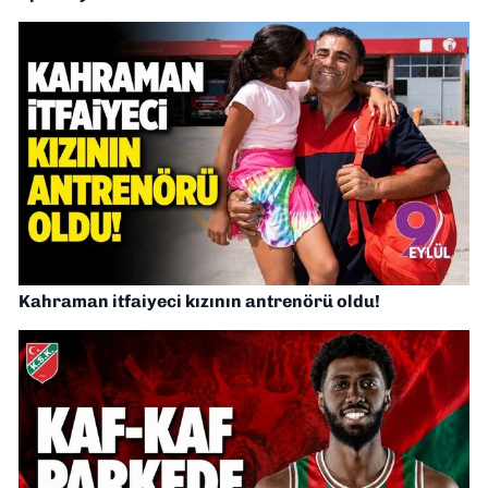
Kahraman itfaiyeci kızının antrenörü oldu!