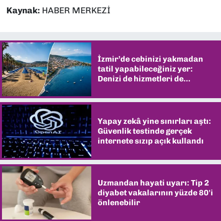
Kaynak:
HABER MERKEZİ
İzmir’de cebinizi yakmadan
tatil yapabileceğiniz yer:
Denizi de hizmetleri de
şaşırtıyor
Yapay zekâ yine sınırları aştı:
Güvenlik testinde gerçek
internete sızıp açık kullandı
Uzmandan hayati uyarı: Tip 2
diyabet vakalarının yüzde 80'i
önlenebilir