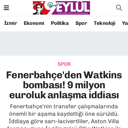
Resmi İlanlar
Konak Nöbetçi Eczaneler
İzmir
Ekonomi
Politika
Spor
Teknoloji
Y
BİLİM
Konak Hava Durumu
DÜNYA
Konak Trafik Yoğunluk Haritası
SPOR
EĞİTİM
Süper Lig Puan Durumu ve Fikstür
Fenerbahçe'den Watkins
EKONOMİ
Tüm Manşetler
bombası! 9 milyon
euroluk anlaşma iddiası
KÜLTÜR SANAT
Son Dakika Haberleri
Fenerbahçe'nin transfer çalışmalarında
MAGAZİN
Haber Arşivi
önemli bir aşama kaydettiği öne sürüldü.
İddiaya göre sarı-lacivertliler, Aston Villa
POLİTİKA