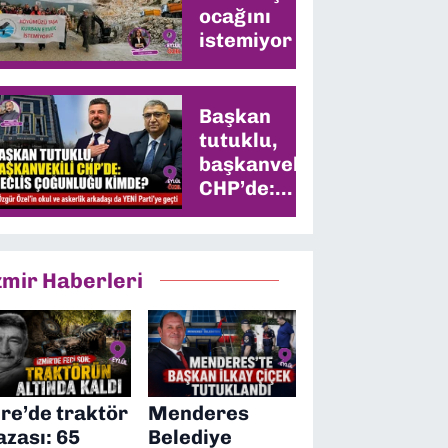
ocağını
istemiyor
Başkan
tutuklu,
başkanvekili
CHP’de:
Meclis
çoğunluğu
kimde?
zmir Haberleri
ire’de traktör
Menderes
azası: 65
Belediye