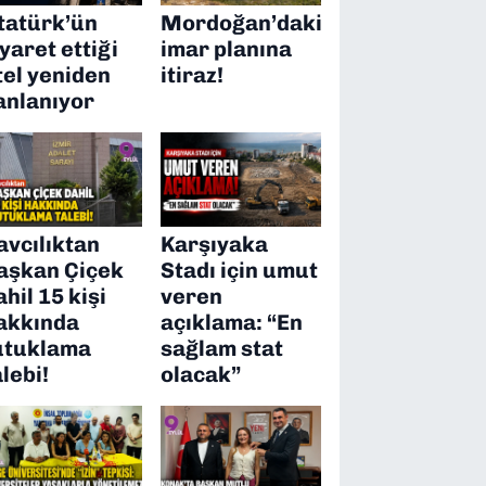
tatürk’ün
Mordoğan’daki
iyaret ettiği
imar planına
tel yeniden
itiraz!
anlanıyor
avcılıktan
Karşıyaka
aşkan Çiçek
Stadı için umut
ahil 15 kişi
veren
akkında
açıklama: “En
utuklama
sağlam stat
alebi!
olacak”