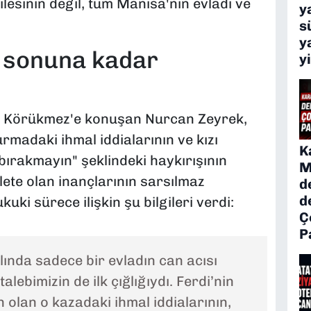
ilesinin değil, tüm Manisa'nın evladı ve
y
s
y
n sonuna kadar
y
f Körükmez'e konuşan Nurcan Zeyrek,
rmadaki ihmal iddialarının ve kızı
K
bırakmayın" şeklindeki haykırışının
M
dalete olan inançlarının sarsılmaz
d
d
uki sürece ilişkin şu bilgileri verdi:
Ç
P
slında sadece bir evladın can acısı
alebimizin de ilk çığlığıydı. Ferdi’nin
olan o kazadaki ihmal iddialarının,