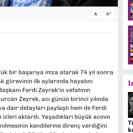
-
+
A
A
ük bir başarıya imza atarak 74 yıl sonra
k görevinin ilk aylarında hayatını
İ
aşkanı Ferdi Zeyrek'in vefatının
 Nurcan Zeyrek, acı günün birinci yılında
 dair detayları paylaştı hem de Ferdi
 izleri aktardı. Yaşadıkları büyük acının
T
nilmesinin kendilerine direnç verdiğini
k