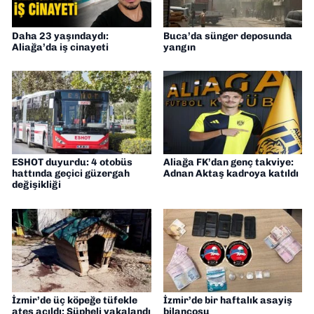
Daha 23 yaşındaydı:
Buca’da sünger deposunda
Aliağa’da iş cinayeti
yangın
ESHOT duyurdu: 4 otobüs
Aliağa FK’dan genç takviye:
hattında geçici güzergah
Adnan Aktaş kadroya katıldı
değişikliği
İzmir’de üç köpeğe tüfekle
İzmir’de bir haftalık asayiş
ateş açıldı: Şüpheli yakalandı
bilançosu