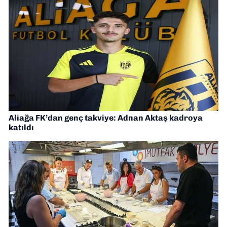
Aliağa FK’dan genç takviye: Adnan Aktaş kadroya
katıldı