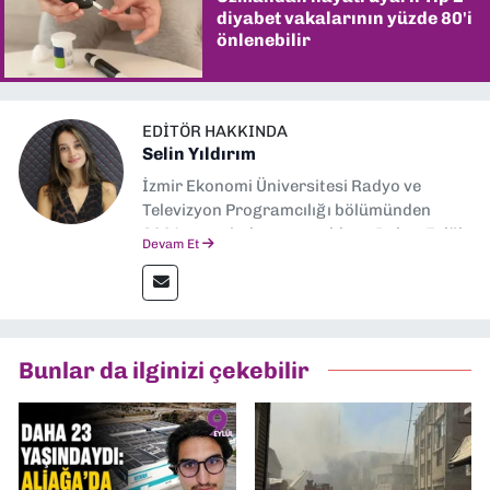
diyabet vakalarının yüzde 80'i
önlenebilir
EDITÖR HAKKINDA
Selin Yıldırım
İzmir Ekonomi Üniversitesi Radyo ve
Televizyon Programcılığı bölümünden
2024 senesinde mezun oldum. Dokuz Eylül
Devam Et
Gazetesi'nde spor yazarlığı yaparken,
editörlük görevini de üstleniyorum.
Bunlar da ilginizi çekebilir