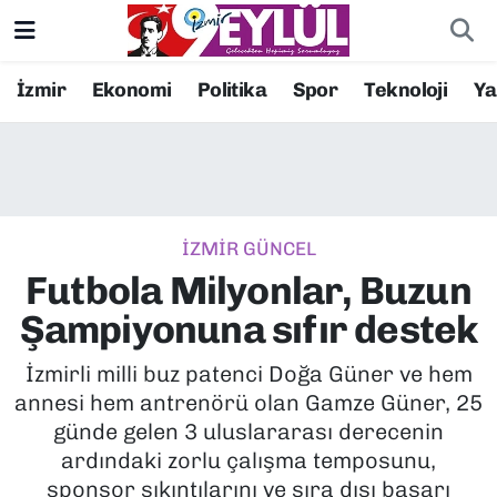
Resmi İlanlar
Konak Nöbetçi Eczaneler
İzmir
Ekonomi
Politika
Spor
Teknoloji
Y
BİLİM
Konak Hava Durumu
DÜNYA
Konak Trafik Yoğunluk Haritası
İZMİR GÜNCEL
EĞİTİM
Süper Lig Puan Durumu ve Fikstür
Futbola Milyonlar, Buzun
EKONOMİ
Tüm Manşetler
Şampiyonuna sıfır destek
KÜLTÜR SANAT
Son Dakika Haberleri
İzmirli milli buz patenci Doğa Güner ve hem
annesi hem antrenörü olan Gamze Güner, 25
MAGAZİN
Haber Arşivi
günde gelen 3 uluslararası derecenin
ardındaki zorlu çalışma temposunu,
POLİTİKA
sponsor sıkıntılarını ve sıra dışı başarı