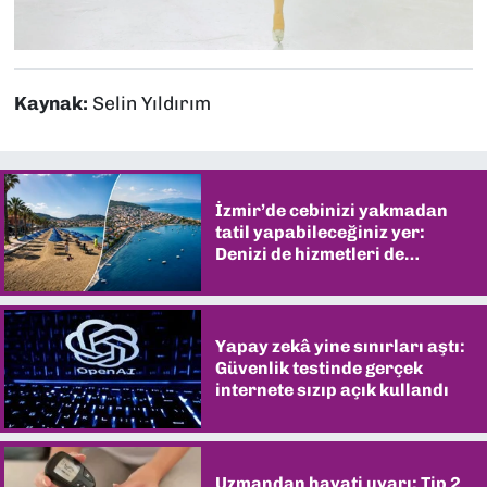
Kaynak:
Selin Yıldırım
İzmir’de cebinizi yakmadan
tatil yapabileceğiniz yer:
Denizi de hizmetleri de
şaşırtıyor
Yapay zekâ yine sınırları aştı:
Güvenlik testinde gerçek
internete sızıp açık kullandı
Uzmandan hayati uyarı: Tip 2