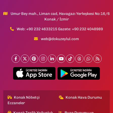
Umur Bey mah., Liman cad, Havagazı Yerleşkesi No:16/6
Konak / İzmir
Web: +90 232 4633215 Gazete: +90 232 4048989
web@dokuzeylul.com
Konak Nöbetçi
Konak Hava Durumu
Eczaneler
Konak Trafik Yoğunluk
Puan Durumu ve