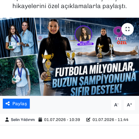
hikayelerini özel açıklamalarla paylaştı.
SAĞLIK
SPOR
TEKNOLOJİ
YAŞAM
YEREL YÖNETİMLER
Paylaş
-
+
A
A
Selin Yıldırım
01.07.2026 - 10:39
01.07.2026 - 11:44