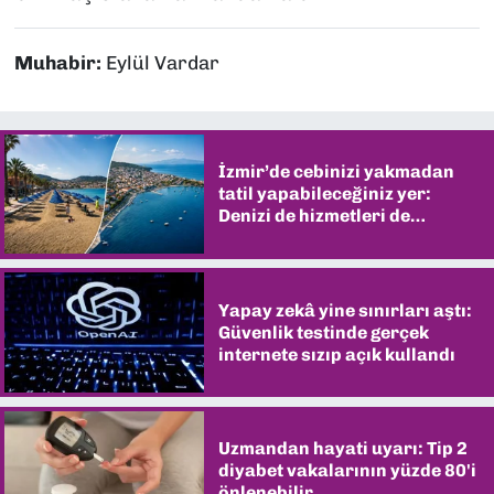
Muhabir:
Eylül Vardar
İzmir’de cebinizi yakmadan
tatil yapabileceğiniz yer:
Denizi de hizmetleri de
şaşırtıyor
Yapay zekâ yine sınırları aştı:
Güvenlik testinde gerçek
internete sızıp açık kullandı
Uzmandan hayati uyarı: Tip 2
diyabet vakalarının yüzde 80'i
önlenebilir