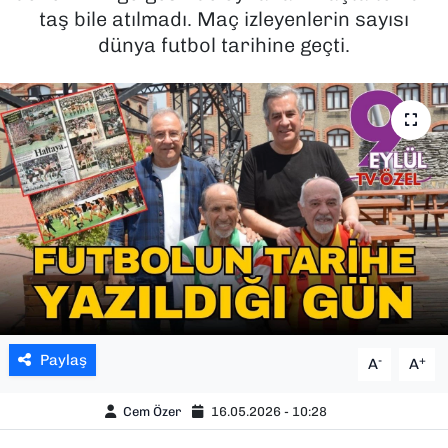
taş bile atılmadı. Maç izleyenlerin sayısı
SAĞLIK
dünya futbol tarihine geçti.
SPOR
TEKNOLOJİ
YAŞAM
YEREL YÖNETİMLER
Paylaş
-
+
A
A
Cem Özer
16.05.2026 - 10:28