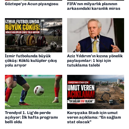
Göztepe’ye Acun piyangosu
FIFA’nın milyarlık planının
arkasındaki karanlık miras
İzmir futbolunda büyük
Aziz Yıldırım’ın kızına yönelik
çöküş: Köklü kulüpler çıkış
paylaşımlar: 1 kişi için
yolu arıyor
tutuklama talebi
Trendyol 1. Lig’de perde
Karşıyaka Stadı için umut
açılıyor: İlk hafta programı
veren açıklama: “En sağlam
belli oldu
stat olacak”