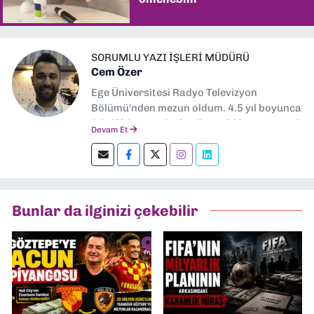
SORUMLU YAZI İŞLERI MÜDÜRÜ
Cem Özer
Ege Üniversitesi Radyo Televizyon
Bölümü'nden mezun oldum. 4.5 yıl boyunca
9 Eylül Gazetesi'nde görev aldıktan sonra 5
Devam Et
ay gibi bir süreyle özel bir hastanede
Kurumsal İletişim Uzmanı olarak çalıştım.
www.dokuzeylul.com'a sorumlu yazı işleri
müdürü olarak geri döndüm.
Bunlar da ilginizi çekebilir