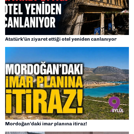
Atatürk’ün ziyaret ettiği otel yeniden canlanıyor
Mordoğan’daki imar planına itiraz!