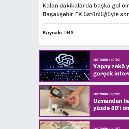
Kalan dakikalarda başka gol o
Başakşehir FK üstünlüğüyle son
Kaynak:
DHA
EDITÖRÜN SEÇTIĞI
Yapay zekâ yi
gerçek intern
EDITÖRÜN SEÇTIĞI
Uzmandan hay
yüzde 80'i ön
EDITÖRÜN SEÇTIĞI