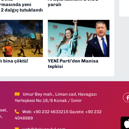
rmasında yeni
yaralı
 2 dalgıç tutuklandı
lı bina çöktü!
YENİ Parti’den Manisa
tepkisi
Umur Bey mah., Liman cad, Havagazı
Yerleşkesi No:16/6 Konak / İzmir
set,
Web: +90 232 4633215 Gazete: +90 232
h,
4048989