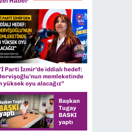
zel Haber
Yİ Parti İzmir’de iddialı hedef:
Dervişoğlu’nun memleketinde
n yüksek oyu alacağız”
Başkan
Tugay
BASKI
yaptı