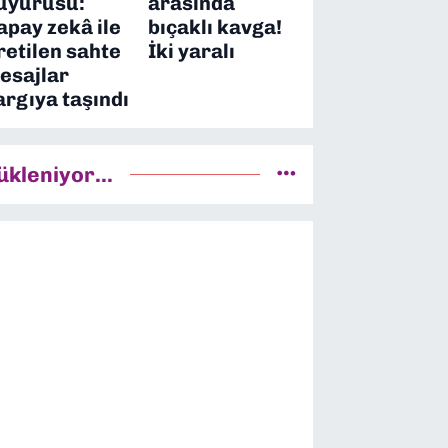
uyurusu:
arasında
apay zekâ ile
bıçaklı kavga!
retilen sahte
İki yaralı
esajlar
argıya taşındı
ükleniyor...