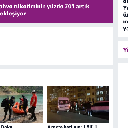
d
ahve tüketiminin yüzde 70’i artık
Y
ekleşiyor
ü
m
y
Y
n Doku
Araçta katliam: 1 ölü 1