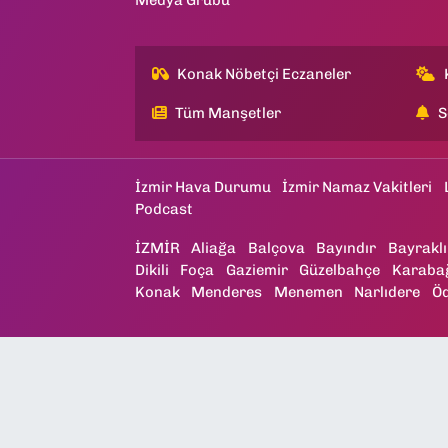
Konak Nöbetçi Eczaneler
Tüm Manşetler
S
İzmir Hava Durumu
İzmir Namaz Vakitleri
Podcast
İZMİR
Aliağa
Balçova
Bayındır
Bayraklı
Dikili
Foça
Gaziemir
Güzelbahçe
Karaba
Konak
Menderes
Menemen
Narlıdere
Ö