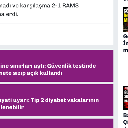
lmadı ve karşılaşma 2-1 RAMS
a erdi.
G
İ
m
ne sınırları aştı: Güvenlik testinde
ete sızıp açık kullandı
ati uyarı: Tip 2 diyabet vakalarının
lenebilir
B
Ç