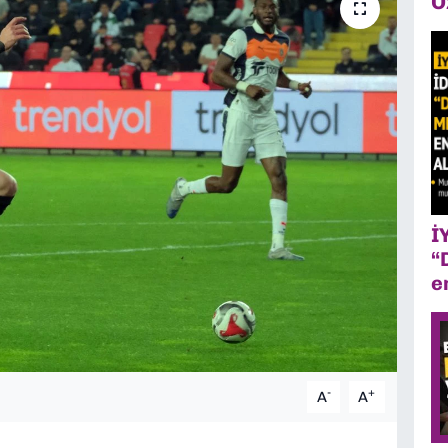
Ö
İ
“
e
-
+
A
A