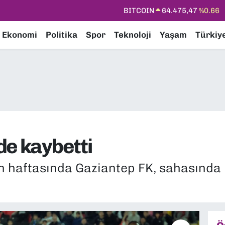
DOLAR
47,5986
%0.06
EURO
55,0700
%0.1
Ekonomi
Politika
Spor
Teknoloji
Yaşam
Türkiy
STERLİN
64,2438
%0.21
GRAM ALTIN
6518.23
%0.39
BİST100
13.703
%0
BITCOIN
64.475,47
%0.66
de kaybetti
on haftasında Gaziantep FK, sahasınd