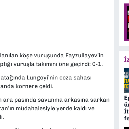
llanılan köşe vuruşunda Fayzullayev’in
İ
ptığı vuruşla takımını öne geçirdi: 0-1.
atağında Lungoyi’nin ceza sahası
 anda kornere çeldi.
E
n ara pasında savunma arkasına sarkan
ü
an’ın müdahalesiyle yerde kaldı ve
İ
i.
f