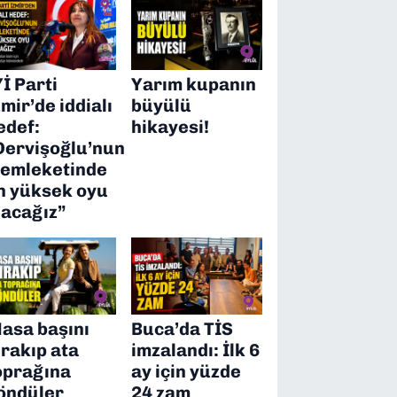
Yİ Parti
Yarım kupanın
zmir’de iddialı
büyülü
edef:
hikayesi!
Dervişoğlu’nun
emleketinde
n yüksek oyu
lacağız”
asa başını
Buca’da TİS
ırakıp ata
imzalandı: İlk 6
oprağına
ay için yüzde
öndüler
24 zam