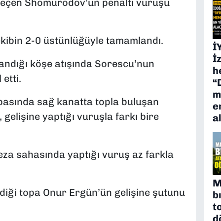
 geçen Shomurodov’un penaltı vuruşu
ekibin 2-0 üstünlüğüyle tamamlandı.
İ
İ
andığı köşe atışında Sorescu’nun
h
etti.
“
m
 pasında sağ kanatta topla buluşan
e
gelişine yaptığı vuruşla farkı bire
a
eza sahasında yaptığı vuruş az farkla
M
diği topa Onur Ergün’ün gelişine şutunu
b
t
d