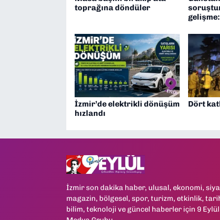
toprağına döndüler
soruştu
gelişme:
İzmir’de elektrikli dönüşüm
Dört kat
hızlandı
İzmir son dakika haber, ulusal, ekonomi, siya
magazin, bölgesel, spor, turizm, etkinlik, tari
bilim, teknoloji ve güncel haberler için 9 Eylül
Medya Grubu