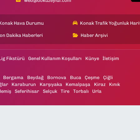
web@dokuzeylul.com
Konak Hava Durumu
Konak Trafik Yoğunluk Hari
on Dakika Haberleri
Haber Arşivi
Lig Fikstürü
Genel Kullanım Koşulları
Künye
İletişim
Bergama
Beydağ
Bornova
Buca
Çeşme
Çiğli
ğlar
Karaburun
Karşıyaka
Kemalpaşa
Kiraz
Kınık
demiş
Seferihisar
Selçuk
Tire
Torbalı
Urla