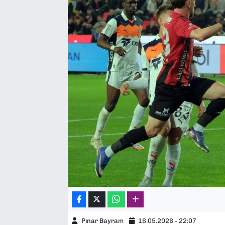
SAĞLIK
SPOR
TEKNOLOJİ
YAŞAM
YEREL YÖNETİMLER
Pınar Bayram
16.05.2026 - 22:07