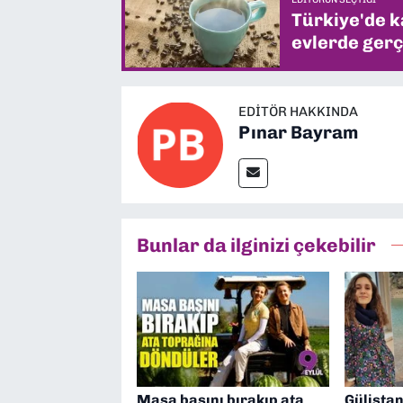
Türkiye'de k
evlerde gerç
EDITÖR HAKKINDA
Pınar Bayram
Bunlar da ilginizi çekebilir
Masa başını bırakıp ata
Gülista