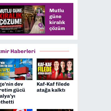
Mutlu
güne
kiralık
çözüm
zmir Haberleri
ge’nin dev
Kaf-Kaf filede
retim gücü
atağa kalktı
talya’yı
ethetti