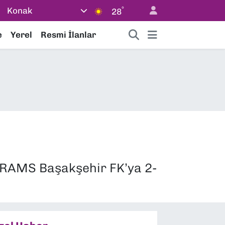
°
Konak
28
e
Yerel
Resmi İlanlar
a RAMS Başakşehir FK’ya 2-