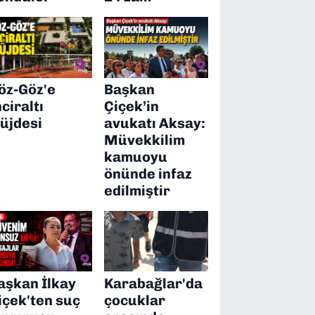
öz-Göz'e
Başkan
nciraltı
Çiçek’in
üjdesi
avukatı Aksay:
Müvekkilim
kamuoyu
önünde infaz
edilmiştir
aşkan İlkay
Karabağlar'da
içek'ten suç
çocuklar