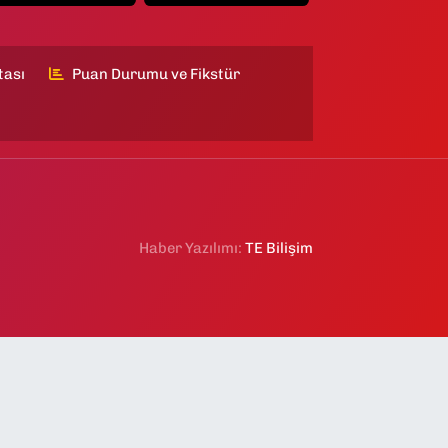
tası
Puan Durumu ve Fikstür
Haber Yazılımı:
TE Bilişim