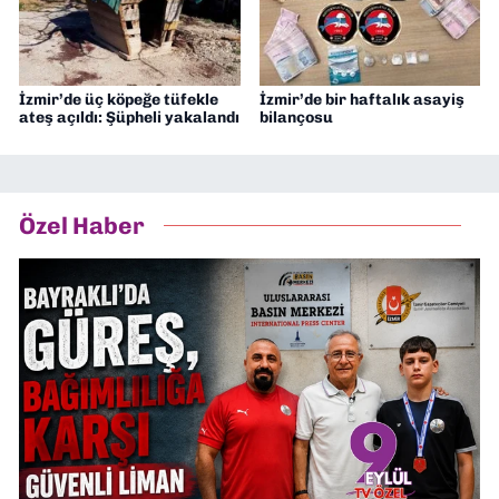
İzmir’de üç köpeğe tüfekle
İzmir’de bir haftalık asayiş
ateş açıldı: Şüpheli yakalandı
bilançosu
Özel Haber