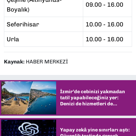
09.00 - 16.00
Boyalık)
Seferihisar
10.00 - 16.00
Urla
10.00 - 16.00
Kaynak:
HABER MERKEZİ
İzmir’de cebinizi yakmadan
tatil yapabileceğiniz yer:
Denizi de hizmetleri de
şaşırtıyor
Yapay zekâ yine sınırları aştı:
Güvenlik testinde gerçek