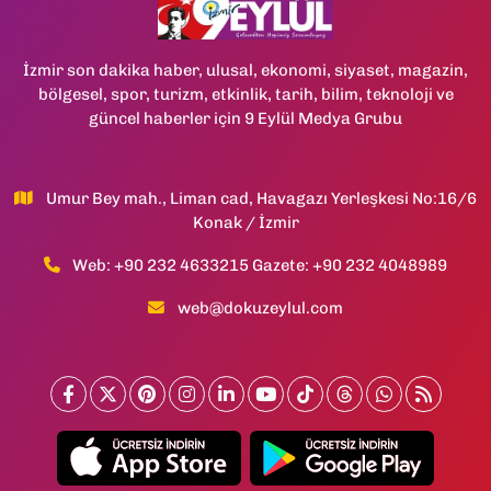
İzmir son dakika haber, ulusal, ekonomi, siyaset, magazin,
bölgesel, spor, turizm, etkinlik, tarih, bilim, teknoloji ve
güncel haberler için 9 Eylül Medya Grubu
Umur Bey mah., Liman cad, Havagazı Yerleşkesi No:16/6
Konak / İzmir
Web: +90 232 4633215 Gazete: +90 232 4048989
web@dokuzeylul.com