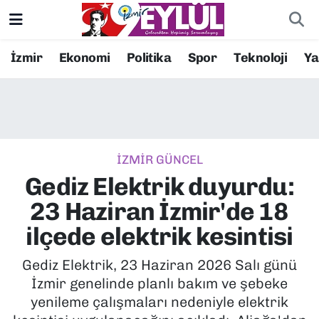
Resmi İlanlar
Konak Nöbetçi Eczaneler
İzmir
Ekonomi
Politika
Spor
Teknoloji
Y
BİLİM
Konak Hava Durumu
DÜNYA
Konak Trafik Yoğunluk Haritası
İZMİR GÜNCEL
EĞİTİM
Süper Lig Puan Durumu ve Fikstür
Gediz Elektrik duyurdu:
EKONOMİ
Tüm Manşetler
23 Haziran İzmir'de 18
ilçede elektrik kesintisi
KÜLTÜR SANAT
Son Dakika Haberleri
Gediz Elektrik, 23 Haziran 2026 Salı günü
MAGAZİN
Haber Arşivi
İzmir genelinde planlı bakım ve şebeke
yenileme çalışmaları nedeniyle elektrik
POLİTİKA