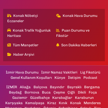
Konak Nöbetçi
Konak Hava Durumu
Eczaneler
Konak Trafik Yoğunluk
Puan Durumu ve
Haritası
Fikstür
Tüm Manşetler
Son Dakika Haberleri
Haber Arşivi
İzmir Hava Durumu
İzmir Namaz Vakitleri
Lig Fikstürü
Genel Kullanım Koşulları
Künye
İletişim
Podcast
İZMİR
Aliağa
Balçova
Bayındır
Bayraklı
Bergama
Beydağ
Bornova
Buca
Çeşme
Çiğli
Dikili
Foça
Gaziemir
Güzelbahçe
Karabağlar
Karaburun
Karşıyaka
Kemalpaşa
Kiraz
Kınık
Konak
Menderes