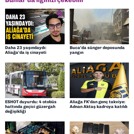
Daha 23 yaşındaydı:
Buca’da sünger deposunda
Aliağa’da iş cinayeti
yangın
ESHOT duyurdu: 4 otobüs
Aliağa FK’dan genç takviye:
hattında geçici güzergah
Adnan Aktaş kadroya katıldı
değişikliği