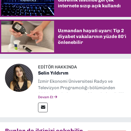
internete sızıp açık kullandı
Uzmandan hayati uyarı: Tip 2
diyabet vakalarının yüzde 80'i
önlenebilir
EDITÖR HAKKINDA
Selin Yıldırım
İzmir Ekonomi Üniversitesi Radyo ve
Televizyon Programcılığı bölümünden
2024 senesinde mezun oldum. Dokuz Eylül
Devam Et
Gazetesi'nde spor yazarlığı yaparken,
editörlük görevini de üstleniyorum.
Bunlar da ilginizi çekebilir