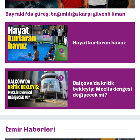
Bayraklı’da güreş, bağımlılığa karşı güvenli liman
Hayat kurtaran havuz
Balçova’da kritik
bekleyiş: Meclis dengesi
değişecek mi?
İzmir Haberleri