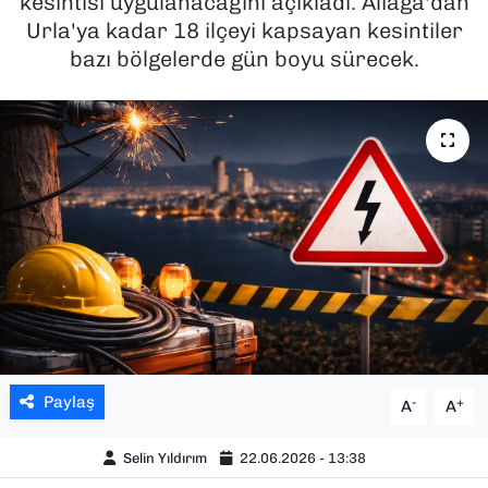
kesintisi uygulanacağını açıkladı. Aliağa'dan
Urla'ya kadar 18 ilçeyi kapsayan kesintiler
SAĞLIK
bazı bölgelerde gün boyu sürecek.
SPOR
TEKNOLOJİ
YAŞAM
YEREL YÖNETİMLER
Paylaş
-
+
A
A
Selin Yıldırım
22.06.2026 - 13:38