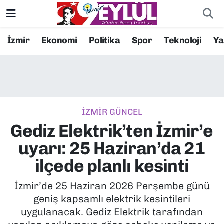
Resmi İlanlar
Konak Nöbetçi Eczaneler
İzmir
Ekonomi
Politika
Spor
Teknoloji
Y
BİLİM
Konak Hava Durumu
DÜNYA
Konak Trafik Yoğunluk Haritası
İZMİR GÜNCEL
EĞİTİM
Süper Lig Puan Durumu ve Fikstür
Gediz Elektrik’ten İzmir’e
EKONOMİ
Tüm Manşetler
uyarı: 25 Haziran’da 21
ilçede planlı kesinti
KÜLTÜR SANAT
Son Dakika Haberleri
İzmir’de 25 Haziran 2026 Perşembe günü
MAGAZİN
Haber Arşivi
geniş kapsamlı elektrik kesintileri
uygulanacak. Gediz Elektrik tarafından
POLİTİKA