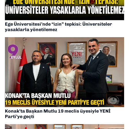
Ege Üniversitesi’nde “izin” tepkisi: Üniversiteler
yasaklarla yönetilemez
Konak’ta Başkan Mutlu 19 meclis üyesiyle YENİ
Parti’ye geçti