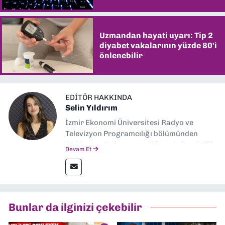
Uzmandan hayati uyarı: Tip 2
diyabet vakalarının yüzde 80'i
önlenebilir
EDITÖR HAKKINDA
Selin Yıldırım
İzmir Ekonomi Üniversitesi Radyo ve
Televizyon Programcılığı bölümünden
2024 senesinde mezun oldum. Dokuz Eylül
Devam Et
Gazetesi'nde spor yazarlığı yaparken,
editörlük görevini de üstleniyorum.
Bunlar da ilginizi çekebilir