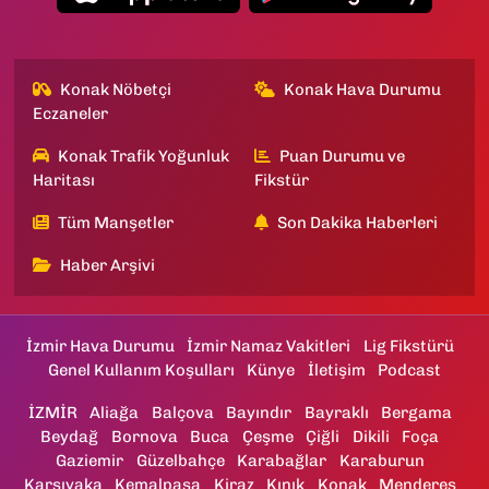
Konak Nöbetçi
Konak Hava Durumu
Eczaneler
Konak Trafik Yoğunluk
Puan Durumu ve
Haritası
Fikstür
Tüm Manşetler
Son Dakika Haberleri
Haber Arşivi
İzmir Hava Durumu
İzmir Namaz Vakitleri
Lig Fikstürü
Genel Kullanım Koşulları
Künye
İletişim
Podcast
İZMİR
Aliağa
Balçova
Bayındır
Bayraklı
Bergama
Beydağ
Bornova
Buca
Çeşme
Çiğli
Dikili
Foça
Gaziemir
Güzelbahçe
Karabağlar
Karaburun
Karşıyaka
Kemalpaşa
Kiraz
Kınık
Konak
Menderes