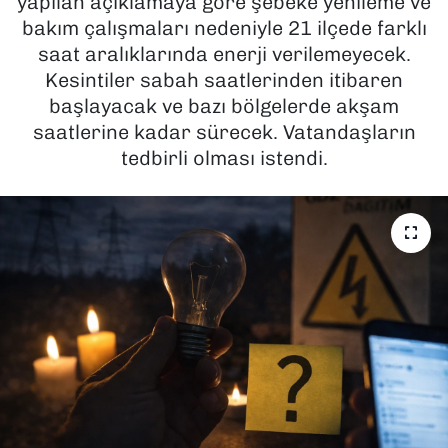
yapılan açıklamaya göre şebeke yenileme ve
bakım çalışmaları nedeniyle 21 ilçede farklı
SAĞLIK
saat aralıklarında enerji verilemeyecek.
Kesintiler sabah saatlerinden itibaren
SPOR
başlayacak ve bazı bölgelerde akşam
saatlerine kadar sürecek. Vatandaşların
TEKNOLOJİ
tedbirli olması istendi.
YAŞAM
YEREL YÖNETİMLER