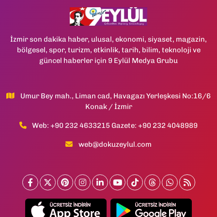
İzmir son dakika haber, ulusal, ekonomi, siyaset, magazin,
bölgesel, spor, turizm, etkinlik, tarih, bilim, teknoloji ve
güncel haberler için 9 Eylül Medya Grubu
Umur Bey mah., Liman cad, Havagazı Yerleşkesi No:16/6
Konak / İzmir
Web: +90 232 4633215 Gazete: +90 232 4048989
web@dokuzeylul.com