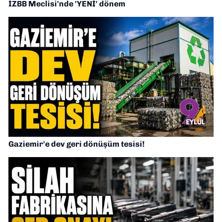
İZBB Meclisi'nde 'YENİ' dönem
Gaziemir'e dev geri dönüşüm tesisi!