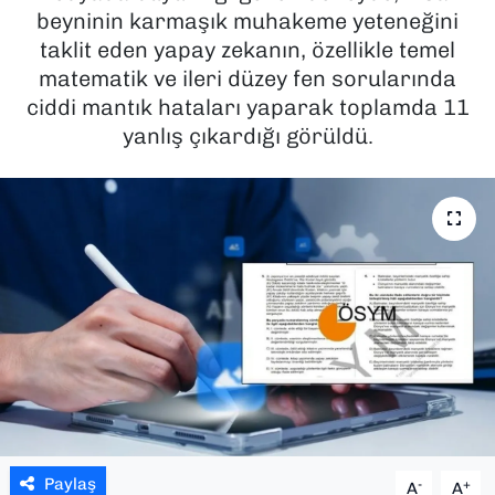
beyninin karmaşık muhakeme yeteneğini
SAĞLIK
taklit eden yapay zekanın, özellikle temel
matematik ve ileri düzey fen sorularında
SPOR
ciddi mantık hataları yaparak toplamda 11
yanlış çıkardığı görüldü.
TEKNOLOJİ
YAŞAM
YEREL YÖNETİMLER
Paylaş
-
+
A
A