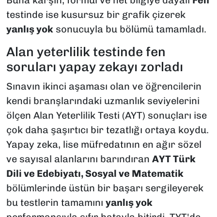
Buna karşın, formül ve net bilgiye dayalı
Fen
testinde ise kusursuz bir grafik çizerek
yanlış yok
sonucuyla bu bölümü tamamladı.
Alan yeterlilik testinde fen
soruları yapay zekayı zorladı
Sınavın ikinci aşaması olan ve öğrencilerin
kendi branşlarındaki uzmanlık seviyelerini
ölçen Alan Yeterlilik Testi (AYT) sonuçları ise
çok daha şaşırtıcı bir tezatlığı ortaya koydu.
Yapay zeka, lise müfredatının en ağır sözel
ve sayısal alanlarını barındıran
AYT Türk
Dili ve Edebiyatı, Sosyal ve Matematik
bölümlerinde üstün bir başarı sergileyerek
bu testlerin tamamını
yanlış yok
performansıyla sıfır hatayla bitirdi. TYT'de