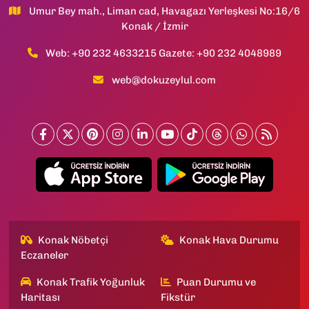
Umur Bey mah., Liman cad, Havagazı Yerleşkesi No:16/6
Konak / İzmir
Web: +90 232 4633215 Gazete: +90 232 4048989
web@dokuzeylul.com
Konak Nöbetçi
Konak Hava Durumu
Eczaneler
Konak Trafik Yoğunluk
Puan Durumu ve
Haritası
Fikstür