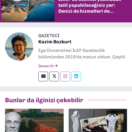
tatil yapabileceğiniz yer:
Denizi de hizmetleri de
şaşırtıyor
GAZETECI
Kazim Bozkurt
Ege Üniversitesi İLEF Gazetecilik
bölümünden 2019'da mezun oldum. Çeşitli
yerel ve ulusal gazetelerde editörlük,
Devam Et
muhabirlik yaptım. Teknoloji bloglarını
okumayı severim.
Bunlar da ilginizi çekebilir