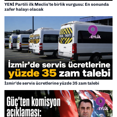
YENİ Partili ilk Meclis’te birlik vurgusu: En sonunda
zafer halayı olacak
İzmir’de servis ücretlerine yüzde 35 zam talebi