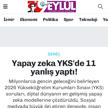
Resmi İlanlar
Konak Nöbetçi Eczaneler
İzmir
Ekonomi
Politika
Spor
Teknoloji
Y
BİLİM
Konak Hava Durumu
DÜNYA
Konak Trafik Yoğunluk Haritası
GENEL
EĞİTİM
Süper Lig Puan Durumu ve Fikstür
Yapay zeka YKS'de 11
EKONOMİ
Tüm Manşetler
yanlış yaptı!
KÜLTÜR SANAT
Son Dakika Haberleri
Milyonlarca gencin geleceğini belirleyen
2026 Yükseköğretim Kurumları Sınavı (YKS)
MAGAZİN
Haber Arşivi
soruları, dijital dünyanın en gelişmiş yapay
zeka modellerine çözdürüldü. Sosyal
POLİTİKA
medyada büyük ilgi gören deneyde, insan