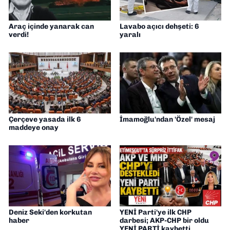
Araç içinde yanarak can
Lavabo açıcı dehşeti: 6
verdi!
yaralı
Çerçeve yasada ilk 6
İmamoğlu'ndan 'Özel' mesaj
maddeye onay
Deniz Seki'den korkutan
YENİ Parti'ye ilk CHP
haber
darbesi; AKP-CHP bir oldu
YENİ PARTİ kaybetti