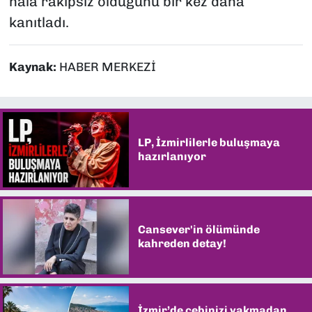
hala rakipsiz olduğunu bir kez daha
kanıtladı.
Kaynak:
HABER MERKEZİ
LP, İzmirlilerle buluşmaya
hazırlanıyor
Cansever'in ölümünde
kahreden detay!
İzmir’de cebinizi yakmadan