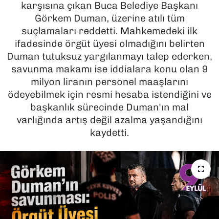
karşısına çıkan Buca Belediye Başkanı
Görkem Duman, üzerine atılı tüm
SAĞLIK
suçlamaları reddetti. Mahkemedeki ilk
ifadesinde örgüt üyesi olmadığını belirten
SPOR
Duman tutuksuz yargılanmayı talep ederken,
TEKNOLOJİ
savunma makamı ise iddialara konu olan 9
milyon liranın personel maaşlarını
YAŞAM
ödeyebilmek için resmi hesaba istendiğini ve
başkanlık sürecinde Duman'ın mal
YEREL YÖNETİMLER
varlığında artış değil azalma yaşandığını
kaydetti.