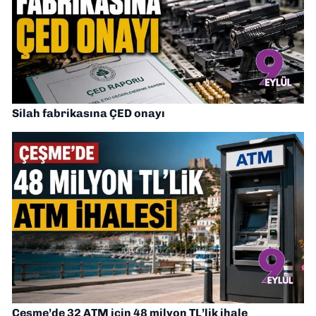
Silah fabrikasına ÇED onayı
Çeşme’de 32 ATM için 48 milyon TL’lik ihale