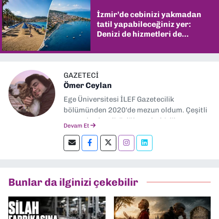
İzmir’de cebinizi yakmadan
tatil yapabileceğiniz yer:
Denizi de hizmetleri de
şaşırtıyor
GAZETECİ
Ömer Ceylan
Ege Üniversitesi İLEF Gazetecilik
bölümünden 2020'de mezun oldum. Çeşitli
gazetelerde editörlük, muhabirlik yaptım.
Devam Et
Şu an kültür-sanat muhabirliği ve
editörlük yapıyorum.
Bunlar da ilginizi çekebilir