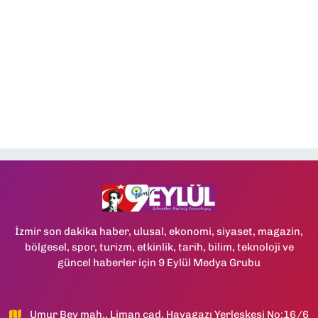
İzmir son dakika haber, ulusal, ekonomi, siyaset, magazin,
bölgesel, spor, turizm, etkinlik, tarih, bilim, teknoloji ve
güncel haberler için 9 Eylül Medya Grubu
Umur Bey mah., Liman cad, Havagazı Yerleşkesi No:16/6