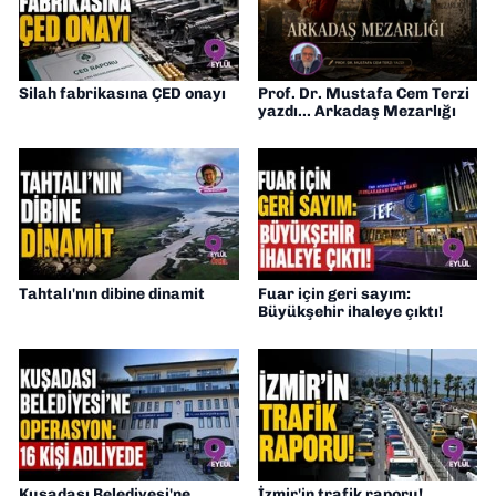
Silah fabrikasına ÇED onayı
Prof. Dr. Mustafa Cem Terzi
yazdı... Arkadaş Mezarlığı
Tahtalı'nın dibine dinamit
Fuar için geri sayım:
Büyükşehir ihaleye çıktı!
Kuşadası Belediyesi'ne
İzmir'in trafik raporu!