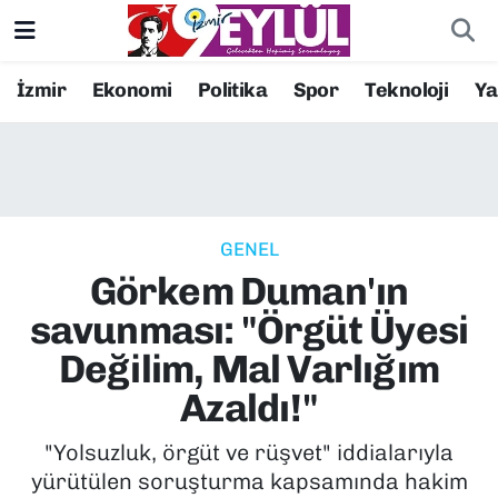
Resmi İlanlar
Konak Nöbetçi Eczaneler
İzmir
Ekonomi
Politika
Spor
Teknoloji
Y
BİLİM
Konak Hava Durumu
DÜNYA
Konak Trafik Yoğunluk Haritası
GENEL
EĞİTİM
Süper Lig Puan Durumu ve Fikstür
Görkem Duman'ın
EKONOMİ
Tüm Manşetler
savunması: "Örgüt Üyesi
Değilim, Mal Varlığım
KÜLTÜR SANAT
Son Dakika Haberleri
Azaldı!"
MAGAZİN
Haber Arşivi
"Yolsuzluk, örgüt ve rüşvet" iddialarıyla
yürütülen soruşturma kapsamında hakim
POLİTİKA