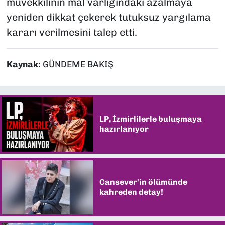
müvekkilinin mal varlığındaki azalmaya
yeniden dikkat çekerek tutuksuz yargılama
kararı verilmesini talep etti.
Kaynak:
GÜNDEME BAKIŞ
LP, İzmirlilerle buluşmaya
hazırlanıyor
Cansever'in ölümünde
kahreden detay!