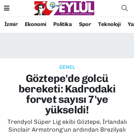
Resmi İlanlar
Konak Nöbetçi Eczaneler
İzmir
Ekonomi
Politika
Spor
Teknoloji
Y
BİLİM
Konak Hava Durumu
DÜNYA
Konak Trafik Yoğunluk Haritası
GENEL
EĞİTİM
Süper Lig Puan Durumu ve Fikstür
Göztepe'de golcü
EKONOMİ
Tüm Manşetler
bereketi: Kadrodaki
forvet sayısı 7'ye
KÜLTÜR SANAT
Son Dakika Haberleri
yükseldi!
MAGAZİN
Haber Arşivi
Trendyol Süper Lig ekibi Göztepe, İrlandalı
Sinclair Armstrong'un ardından Brezilyalı
POLİTİKA