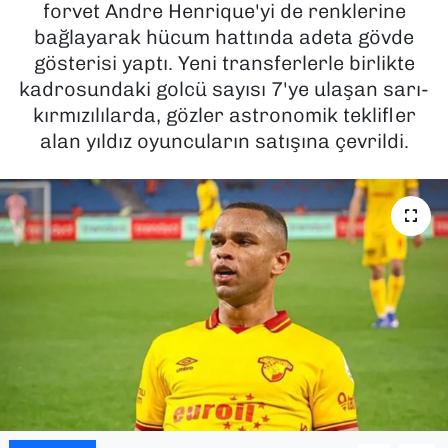
forvet Andre Henrique'yi de renklerine
bağlayarak hücum hattında adeta gövde
SAĞLIK
gösterisi yaptı. Yeni transferlerle birlikte
kadrosundaki golcü sayısı 7'ye ulaşan sarı-
SPOR
kırmızılılarda, gözler astronomik teklifler
TEKNOLOJİ
alan yıldız oyuncuların satışına çevrildi.
YAŞAM
YEREL YÖNETİMLER