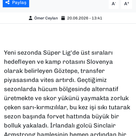
Paylaş
-
+
A
A
Ömer Ceylan
20.06.2026 - 13:41
Yeni sezonda Süper Lig'de üst sıraları
hedefleyen ve kamp rotasını Slovenya
olarak belirleyen Göztepe, transfer
piyasasında vites artırdı. Geçtiğimiz
sezonlarda hücum bölgesinde alternatif
üretmekte ve skor yükünü yaymakta zorluk
çeken sarı-kırmızılılar, bu kez işi sıkı tutarak
sezon başında forvet hattında büyük bir
bolluk yakaladı. İrlandalı golcü Sinclair
Armstrong hamlesinin hemen ardından bir