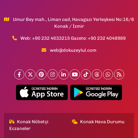
Umur Bey mah., Liman cad, Havagazı Yerleşkesi No:16/6
Konak / İzmir
Web: +90 232 4633215 Gazete: +90 232 4048989
web@dokuzeylul.com
Konak Nöbetçi
Konak Hava Durumu
Eczaneler