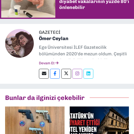
diyabet vakalarının yüzde 80'i
önlenebilir
GAZETECİ
Ömer Ceylan
Ege Üniversitesi İLEF Gazetecilik
bölümünden 2020'de mezun oldum. Çeşitli
gazetelerde editörlük, muhabirlik yaptım.
Devam Et
Şu an kültür-sanat muhabirliği ve
editörlük yapıyorum.
Bunlar da ilginizi çekebilir