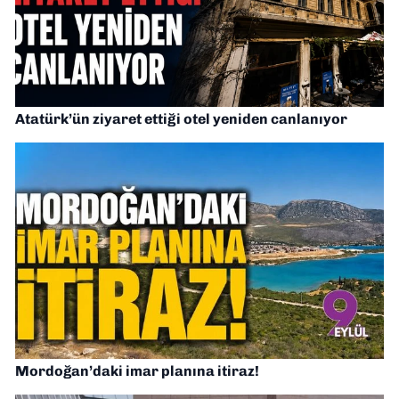
Atatürk’ün ziyaret ettiği otel yeniden canlanıyor
Mordoğan’daki imar planına itiraz!