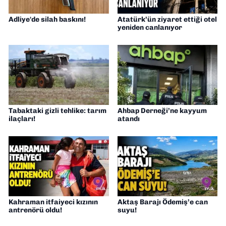
Adliye'de silah baskını!
Atatürk’ün ziyaret ettiği otel
yeniden canlanıyor
Tabaktaki gizli tehlike: tarım
Ahbap Derneği’ne kayyum
ilaçları!
atandı
Kahraman itfaiyeci kızının
Aktaş Barajı Ödemiş’e can
antrenörü oldu!
suyu!