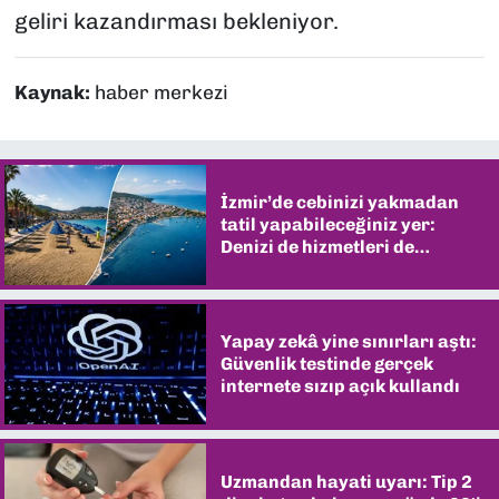
geliri kazandırması bekleniyor.
Kaynak:
haber merkezi
İzmir’de cebinizi yakmadan
tatil yapabileceğiniz yer:
Denizi de hizmetleri de
şaşırtıyor
Yapay zekâ yine sınırları aştı:
Güvenlik testinde gerçek
internete sızıp açık kullandı
Uzmandan hayati uyarı: Tip 2