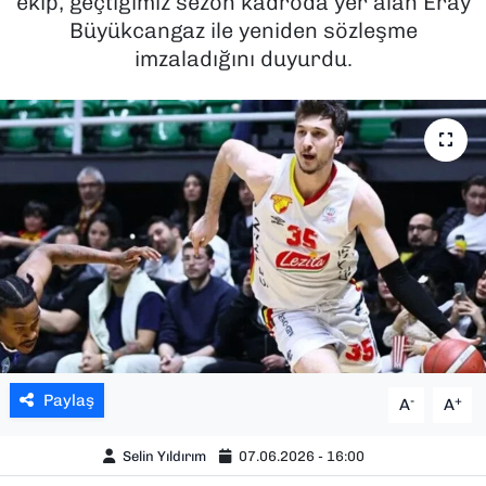
ekip, geçtiğimiz sezon kadroda yer alan Eray
Büyükcangaz ile yeniden sözleşme
SAĞLIK
imzaladığını duyurdu.
SPOR
TEKNOLOJİ
YAŞAM
YEREL YÖNETİMLER
Paylaş
-
+
A
A
Selin Yıldırım
07.06.2026 - 16:00