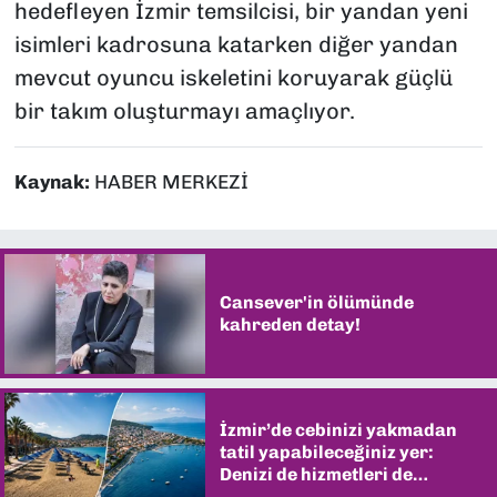
hedefleyen İzmir temsilcisi, bir yandan yeni
isimleri kadrosuna katarken diğer yandan
mevcut oyuncu iskeletini koruyarak güçlü
bir takım oluşturmayı amaçlıyor.
Kaynak:
HABER MERKEZİ
Cansever'in ölümünde
kahreden detay!
İzmir’de cebinizi yakmadan
tatil yapabileceğiniz yer:
Denizi de hizmetleri de
şaşırtıyor