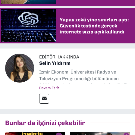
Yapay zekâ yine sınırları aştı:
Güvenlik testinde gerçek
internete sızıp açık kullandı
EDITÖR HAKKINDA
Selin Yıldırım
İzmir Ekonomi Üniversitesi Radyo ve
Televizyon Programcılığı bölümünden
2024 senesinde mezun oldum. Dokuz Eylül
Devam Et
Gazetesi'nde spor yazarlığı yaparken,
editörlük görevini de üstleniyorum.
Bunlar da ilginizi çekebilir