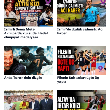
İzmirli Sema Mete
İzmir’de düdük çalmıştı: Acı
Avrupa’da kürsüde: Hedef
haber
olimpiyat madalyası
Arda Turan dolu dizgin
Filenin Sultanları üçte üç
yaptı