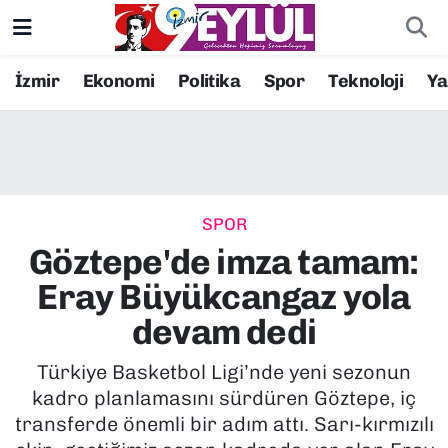
Resmi İlanlar
Konak Nöbetçi Eczaneler
İzmir
Ekonomi
Politika
Spor
Teknoloji
Y
BİLİM
Konak Hava Durumu
DÜNYA
Konak Trafik Yoğunluk Haritası
SPOR
EĞİTİM
Süper Lig Puan Durumu ve Fikstür
Göztepe'de imza tamam:
EKONOMİ
Tüm Manşetler
Eray Büyükcangaz yola
devam dedi
KÜLTÜR SANAT
Son Dakika Haberleri
Türkiye Basketbol Ligi’nde yeni sezonun
MAGAZİN
Haber Arşivi
kadro planlamasını sürdüren Göztepe, iç
transferde önemli bir adım attı. Sarı-kırmızılı
POLİTİKA