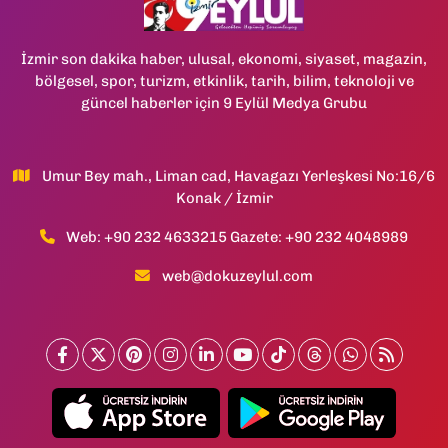
İzmir son dakika haber, ulusal, ekonomi, siyaset, magazin,
bölgesel, spor, turizm, etkinlik, tarih, bilim, teknoloji ve
güncel haberler için 9 Eylül Medya Grubu
Umur Bey mah., Liman cad, Havagazı Yerleşkesi No:16/6
Konak / İzmir
Web: +90 232 4633215 Gazete: +90 232 4048989
web@dokuzeylul.com