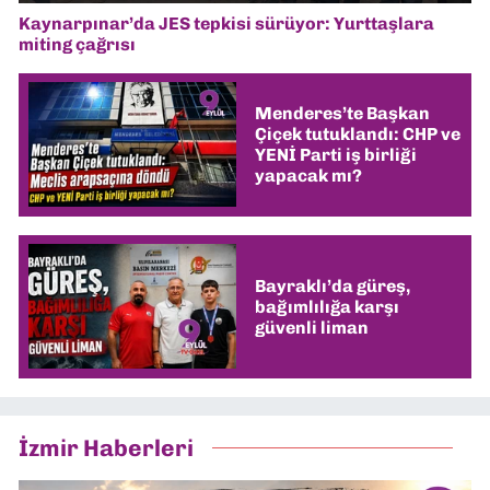
Kaynarpınar’da JES tepkisi sürüyor: Yurttaşlara
miting çağrısı
Menderes’te Başkan
Çiçek tutuklandı: CHP ve
YENİ Parti iş birliği
yapacak mı?
Bayraklı’da güreş,
bağımlılığa karşı
güvenli liman
İzmir Haberleri