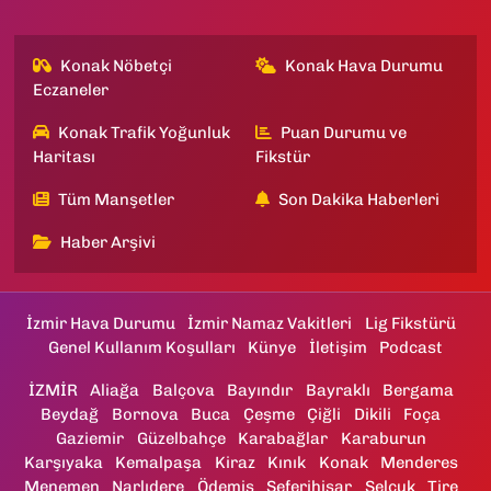
Konak Nöbetçi
Konak Hava Durumu
Eczaneler
Konak Trafik Yoğunluk
Puan Durumu ve
Haritası
Fikstür
Tüm Manşetler
Son Dakika Haberleri
Haber Arşivi
İzmir Hava Durumu
İzmir Namaz Vakitleri
Lig Fikstürü
Genel Kullanım Koşulları
Künye
İletişim
Podcast
İZMİR
Aliağa
Balçova
Bayındır
Bayraklı
Bergama
Beydağ
Bornova
Buca
Çeşme
Çiğli
Dikili
Foça
Gaziemir
Güzelbahçe
Karabağlar
Karaburun
Karşıyaka
Kemalpaşa
Kiraz
Kınık
Konak
Menderes
Menemen
Narlıdere
Ödemiş
Seferihisar
Selçuk
Tire