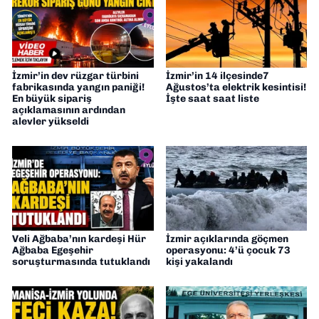
İzmir’in dev rüzgar türbini
İzmir’in 14 ilçesinde7
fabrikasında yangın paniği!
Ağustos’ta elektrik kesintisi!
En büyük sipariş
İşte saat saat liste
açıklamasının ardından
alevler yükseldi
Veli Ağbaba’nın kardeşi Hür
İzmir açıklarında göçmen
Ağbaba Egeşehir
operasyonu: 4’ü çocuk 73
soruşturmasında tutuklandı
kişi yakalandı