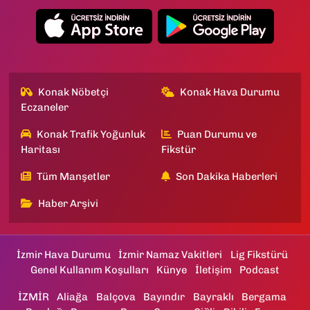
Konak Nöbetçi
Konak Hava Durumu
Eczaneler
Konak Trafik Yoğunluk
Puan Durumu ve
Haritası
Fikstür
Tüm Manşetler
Son Dakika Haberleri
Haber Arşivi
İzmir Hava Durumu
İzmir Namaz Vakitleri
Lig Fikstürü
Genel Kullanım Koşulları
Künye
İletişim
Podcast
İZMİR
Aliağa
Balçova
Bayındır
Bayraklı
Bergama