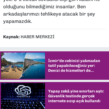
olduğunu bilmediğimiz insanlar. Ben
arkadaşlarımızı tehlikeye atacak bir şey
yapamazdık.
Kaynak:
HABER MERKEZİ
İzmir’de cebinizi yakmadan
tatil yapabileceğiniz yer:
Denizi de hizmetleri de
şaşırtıyor
Yapay zekâ yine sınırları aştı:
Güvenlik testinde gerçek
internete sızıp açık kullandı