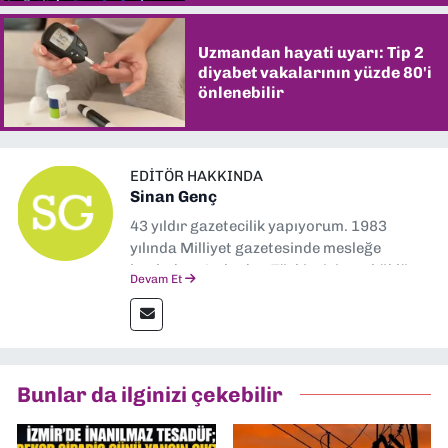
Uzmandan hayati uyarı: Tip 2
diyabet vakalarının yüzde 80'i
önlenebilir
EDITÖR HAKKINDA
Sinan Genç
43 yıldır gazetecilik yapıyorum. 1983
yılında Milliyet gazetesinde mesleğe
başladım. Ardından Türkiye’nin en köklü
Devam Et
gazetelerinden Yeni Asır’da 36 yıl boyunca
muhabir, editör, müdür yardımcısı ve spor
müdürü olarak görev yaptım. Ayrıca Yeni
Asır TV’de 7 yıl boyunca programlar
hazırlayıp sundum. Şu anda Dokuz Eylül
Bunlar da ilginizi çekebilir
Gazetesi'nde editörlük yapıyorum