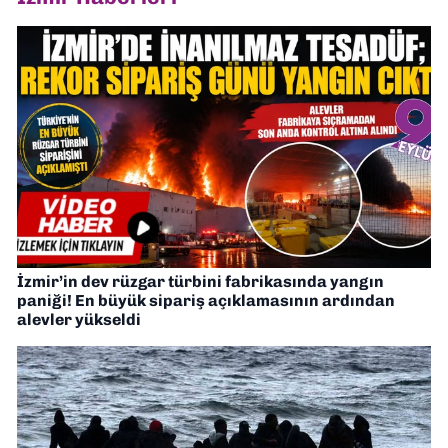
İzmir’in dev rüzgar türbini fabrikasında yangın
paniği! En büyük sipariş açıklamasının ardından
alevler yükseldi