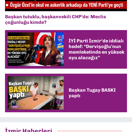
Başkan tutuklu, başkanvekili CHP’de: Meclis
çoğunluğu kimde?
İYİ Parti İzmir’de iddialı
hedef: “Dervişoğlu’nun
memleketinde en yüksek
oyu alacağız”
Başkan Tugay BASKI
yaptı
İzmir Haberleri