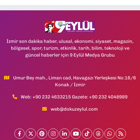
İzmir son dakika haber, ulusal, ekonomi, siyaset, magazin,
bölgesel, spor, turizm, etkinlik, tarih, bilim, teknoloji ve
güncel haberler için 9 Eylül Medya Grubu
Umur Bey mah., Liman cad, Havagazı Yerleşkesi No:16/6
Konak / İzmir
Web: +90 232 4633215 Gazete: +90 232 4048989
web@dokuzeylul.com