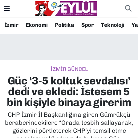
Resmi İlanlar
Konak Nöbetçi Eczaneler
İzmir
Ekonomi
Politika
Spor
Teknoloji
Y
BİLİM
Konak Hava Durumu
DÜNYA
Konak Trafik Yoğunluk Haritası
İZMİR GÜNCEL
EĞİTİM
Süper Lig Puan Durumu ve Fikstür
Güç ‘3-5 koltuk sevdalısı’
EKONOMİ
Tüm Manşetler
dedi ve ekledi: İstesem 5
bin kişiyle binaya girerim
KÜLTÜR SANAT
Son Dakika Haberleri
CHP İzmir İl Başkanlığına giren Gümrükçü
MAGAZİN
Haber Arşivi
beraberindekilere “Orada tesbih sallayarak,
gözlerini pörtleterek CHP’yi temsil etme
POLİTİKA