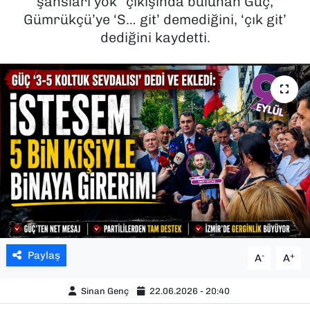
şansları yok” çıkışında bulunan Güç,
Gümrükçü’ye ‘S… git’ demediğini, ‘çık git’
SAĞLIK
dediğini kaydetti.
SPOR
TEKNOLOJİ
YAŞAM
YEREL YÖNETİMLER
Paylaş
-
+
A
A
Sinan Genç
22.06.2026 - 20:40