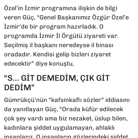
Özel’in İzmir programına ilişkin de bilgi
veren Güç, “Genel Başkanımız Özgür Özel’e
İzmir’de bir program hazırladık. O
programda İzmir İl Örgütü ziyareti var.
Seçilmiş il başkanı neredeyse il binası
oradadır. Kendisi gelip bizleri ziyaret
edecektir” diye konuştu.
“S… GİT DEMEDİM, ÇIK GİT
DEDİM”
Gümrükçü’nün “kafsinkaflı sözler” iddiasını
da yanıtlayan Güç, “Orada küfür edilecek
çok şey vardı ama biz nezaket, üslup bilen,
kadınlara şiddet uygulamayan, ahlaklı
insanlarız. O insanların gözlerindeki şiddet