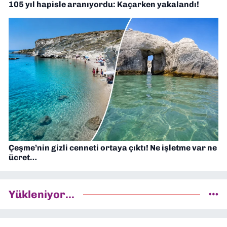
105 yıl hapisle aranıyordu: Kaçarken yakalandı!
Çeşme’nin gizli cenneti ortaya çıktı! Ne işletme var ne
ücret…
Yükleniyor...