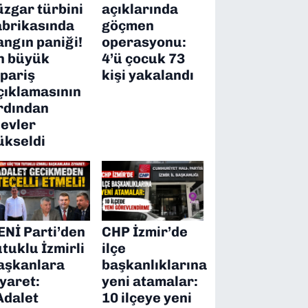
üzgar türbini
açıklarında
abrikasında
göçmen
angın paniği!
operasyonu:
n büyük
4’ü çocuk 73
ipariş
kişi yakalandı
çıklamasının
rdından
levler
ükseldi
ENİ Parti’den
CHP İzmir’de
utuklu İzmirli
ilçe
aşkanlara
başkanlıklarına
iyaret:
yeni atamalar:
Adalet
10 ilçeye yeni