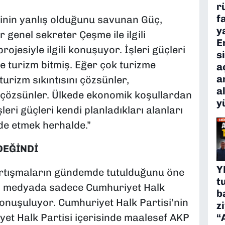
r
f
erinin yanlış olduğunu savunan Güç,
y
r genel sekreter Çeşme ile ilgili
E
projesiyle ilgili konuşuyor. İşleri güçleri
s
e turizm bitmiş. Eğer çok turizme
a
a
turizm sıkıntısını çözsünler,
a
ı çözsünler. Ülkede ekonomik koşullardan
y
leri güçleri kendi planladıkları alanları
lde etmek herhalde.”
DEĞİNDİ
Y
rtışmaların gündemde tutulduğunu öne
t
aş medyada sadece Cumhuriyet Halk
b
konuşuluyor. Cumhuriyet Halk Partisi’nin
z
“
yet Halk Partisi içerisinde maalesef AKP