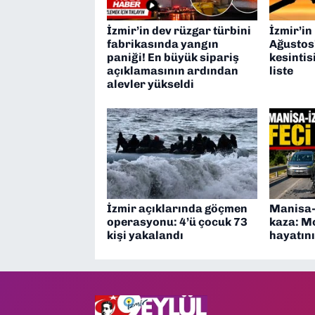
İzmir’in dev rüzgar türbini
İzmir’in
fabrikasında yangın
Ağustos’
paniği! En büyük sipariş
kesintis
açıklamasının ardından
liste
alevler yükseldi
İzmir açıklarında göçmen
Manisa-
operasyonu: 4’ü çocuk 73
kaza: M
kişi yakalandı
hayatını