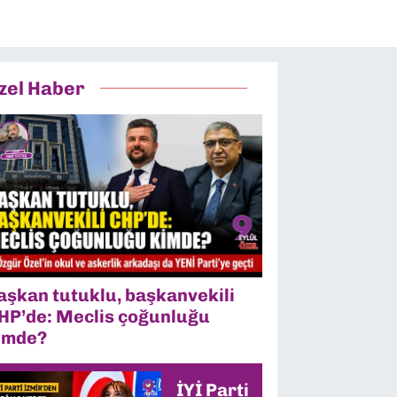
zel Haber
aşkan tutuklu, başkanvekili
HP’de: Meclis çoğunluğu
imde?
İYİ Parti