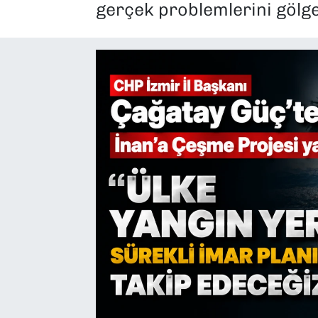
gerçek problemlerini gölgel
SAĞLIK
SPOR
TEKNOLOJİ
YAŞAM
YEREL YÖNETİMLER