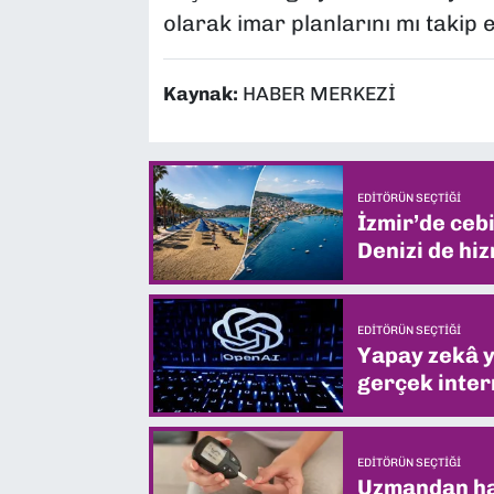
olarak imar planlarını mı takip 
Kaynak:
HABER MERKEZİ
EDITÖRÜN SEÇTIĞI
İzmir’de ceb
Denizi de hiz
EDITÖRÜN SEÇTIĞI
Yapay zekâ yi
gerçek intern
EDITÖRÜN SEÇTIĞI
Uzmandan hay