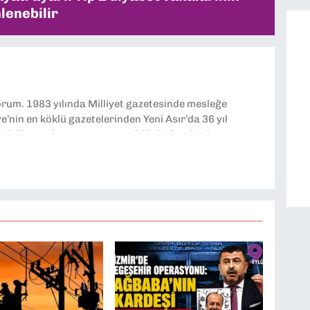
lenebilir
yorum. 1983 yılında Milliyet gazetesinde mesleğe
’nin en köklü gazetelerinden Yeni Asır’da 36 yıl
 müdür yardımcısı ve spor müdürü olarak görev
TV’de 7 yıl boyunca programlar hazırlayıp sundum. Şu
'nde editörlük yapıyorum