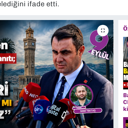
ediğini ifade etti.
Ö
B
C
k