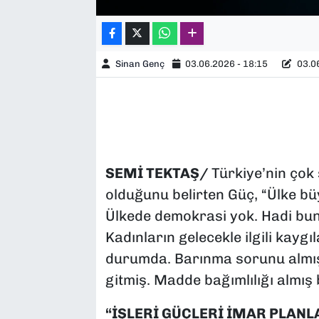
Sinan Genç
03.06.2026 - 18:15
03.06
SEMİ TEKTAŞ/
Türkiye’nin çok
olduğunu belirten Güç, “Ülke büy
Ülkede demokrasi yok. Hadi bunl
Kadınların gelecekle ilgili kayg
durumda. Barınma sorunu almış b
gitmiş. Madde bağımlılığı almış 
“İŞLERİ GÜÇLERİ İMAR PLANL