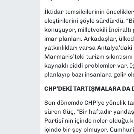
İktidar temsilcilerinin öncelikl
eleştirilerini şöyle sürdürdü: “Bi
konuşuyor, milletvekili İnciraltı 
imar planları. Arkadaşlar, ülked
yatkınlıkları varsa Antalya’daki 
Marmaris’teki turizm sıkıntısın
kaynaklı ciddi problemler var. İş
planlayıp bazı insanlara gelir e
CHP’DEKİ TARTIŞMALARA DA 
Son dönemde CHP’ye yönelik ta
süren Güç, “Bir haftadır yand
Partisi’nin içinde neler olduğu 
içinde bir şey olmuyor. Cumhuri