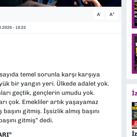
-
+
A
A
.2026 - 18:22
 sayıda temel sorunla karşı karşıya
ük bir yangın yeri. Ülkede adalet yok.
arı geçtik, gençlerin umudu yok.
İ
ıları çok. Emekliler artık yaşayamaz
aşını gitmiş. İşsizlik almış başını
başını gitmiş” dedi.
İ
ARI”