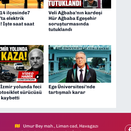
 14 ilçesinde7
Veli Ağbaba’nın kardeşi
ta elektrik
Hür Ağbaba Egeşehir
i! İşte saat saat
soruşturmasında
tutuklandı
İzmir yolunda feci
Ege Üniversitesi’nde
otosiklet sürücüsü
tartışmalı karar
 kaybetti
Umur Bey mah., Liman cad, Havagazı