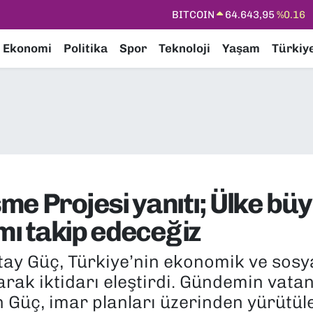
DOLAR
47,6704
%0
EURO
55,0406
%-0.08
Ekonomi
Politika
Spor
Teknoloji
Yaşam
Türkiy
STERLİN
64,2143
%0
GRAM ALTIN
6500.87
%0.12
BİST100
13.799
%70
BITCOIN
64.643,95
%0.16
e Projesi yanıtı; Ülke büy
 mı takip edeceğiz
ay Güç, Türkiye’nin ekonomik ve sosyal
rak iktidarı eleştirdi. Gündemin vata
 Güç, imar planları üzerinden yürütül