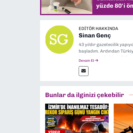
yüzde 80'i ön
EDITÖR HAKKINDA
Sinan Genç
43 yıldır gazetecilik yapı
başladım. Ardından Türkiye
boyunca muhabir, editör,
Devam Et
yaptım. Ayrıca Yeni Asır 
anda Dokuz Eylül Gazetesi
Bunlar da ilginizi çekebilir