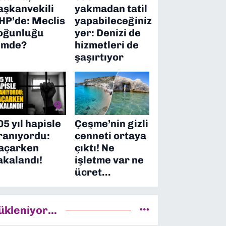
aşkanvekili
yakmadan tatil
HP’de: Meclis
yapabileceğiniz
oğunluğu
yer: Denizi de
imde?
hizmetleri de
şaşırtıyor
05 yıl hapisle
Çeşme’nin gizli
ranıyordu:
cenneti ortaya
açarken
çıktı! Ne
akalandı!
işletme var ne
ücret…
ükleniyor...