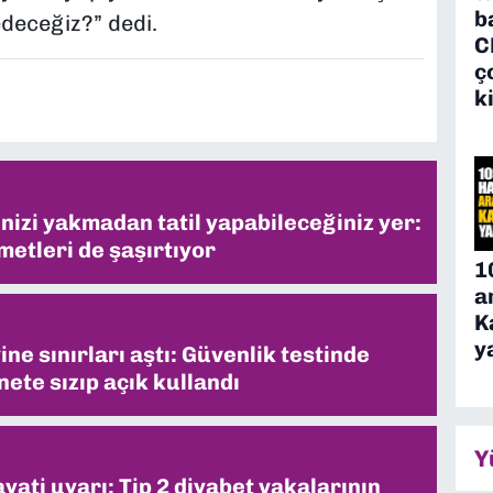
b
edeceğiz?” dedi.
C
ç
k
inizi yakmadan tatil yapabileceğiniz yer:
metleri de şaşırtıyor
1
a
K
y
ne sınırları aştı: Güvenlik testinde
ete sızıp açık kullandı
Y
ati uyarı: Tip 2 diyabet vakalarının