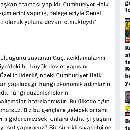
g
Başkan ataması yapıldı. Cumhuriyet Halk
t
eçimlerini yapmış, delegeleriyle Genel
rti olarak yoluna devam etmekteydi”
K
s
 olduğunu savunan Güç, açıklamalarını
t
ye’deki bu büyük devlet yapısını
R
Özel’in liderliğindeki Cumhuriyet Halk
b
y
mlar yapılacağı, hangi ekonomik adımların
ında hangi düzenlemelerin
 çalışmalar hazırlanmıştır. Bu ülkede ağır
umutsuz. Biz bu gençlere gelecek ortamı
ını gideremezsek, onlara daha iyi yaşam
B
yaset yapıyoruz? Biz sürekli siyasetçiler
t