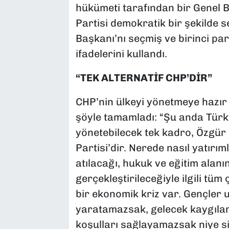
hükümeti tarafından bir Genel 
Partisi demokratik bir şekilde s
Başkanı’nı seçmiş ve birinci pa
ifadelerini kullandı.
“TEK ALTERNATİF CHP’DİR”
CHP’nin ülkeyi yönetmeye hazır
şöyle tamamladı: “Şu anda Türki
yönetebilecek tek kadro, Özgür 
Partisi’dir. Nerede nasıl yatırı
atılacağı, hukuk ve eğitim alan
gerçekleştirileceğiyle ilgili tüm
bir ekonomik kriz var. Gençler 
yaratamazsak, gelecek kaygılar
koşulları sağlayamazsak niye si