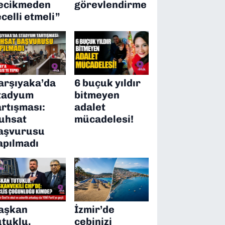
ecikmeden
görevlendirme
ecelli etmeli”
arşıyaka’da
6 buçuk yıldır
tadyum
bitmeyen
artışması:
adalet
uhsat
mücadelesi!
aşvurusu
apılmadı
aşkan
İzmir’de
utuklu,
cebinizi