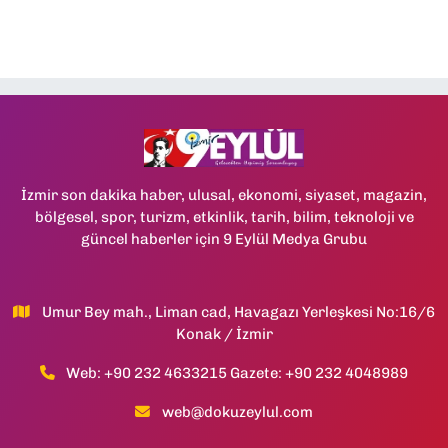
İzmir son dakika haber, ulusal, ekonomi, siyaset, magazin,
bölgesel, spor, turizm, etkinlik, tarih, bilim, teknoloji ve
güncel haberler için 9 Eylül Medya Grubu
Umur Bey mah., Liman cad, Havagazı Yerleşkesi No:16/6
Konak / İzmir
Web: +90 232 4633215 Gazete: +90 232 4048989
web@dokuzeylul.com