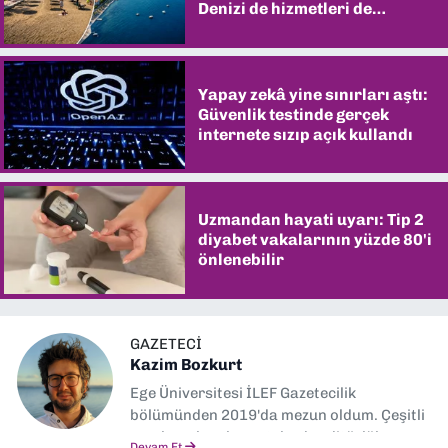
Denizi de hizmetleri de
şaşırtıyor
Yapay zekâ yine sınırları aştı:
Güvenlik testinde gerçek
internete sızıp açık kullandı
Uzmandan hayati uyarı: Tip 2
diyabet vakalarının yüzde 80'i
önlenebilir
GAZETECI
Kazim Bozkurt
Ege Üniversitesi İLEF Gazetecilik
bölümünden 2019'da mezun oldum. Çeşitli
yerel ve ulusal gazetelerde editörlük,
Devam Et