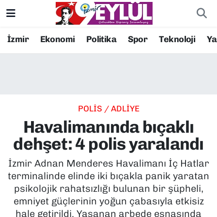
Resmi İlanlar
Konak Nöbetçi Eczaneler
İzmir
Ekonomi
Politika
Spor
Teknoloji
Y
BİLİM
Konak Hava Durumu
DÜNYA
Konak Trafik Yoğunluk Haritası
POLİS / ADLİYE
EĞİTİM
Süper Lig Puan Durumu ve Fikstür
Havalimanında bıçaklı
EKONOMİ
Tüm Manşetler
dehşet: 4 polis yaralandı
KÜLTÜR SANAT
Son Dakika Haberleri
İzmir Adnan Menderes Havalimanı İç Hatlar
terminalinde elinde iki bıçakla panik yaratan
MAGAZİN
Haber Arşivi
psikolojik rahatsızlığı bulunan bir şüpheli,
emniyet güçlerinin yoğun çabasıyla etkisiz
POLİTİKA
hale getirildi. Yaşanan arbede esnasında