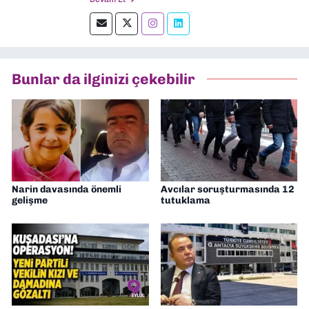
muhabirlik yaptım. Teknoloji bloglarını
okumayı severim.
Bunlar da ilginizi çekebilir
Narin davasında önemli
Avcılar soruşturmasında 12
gelişme
tutuklama