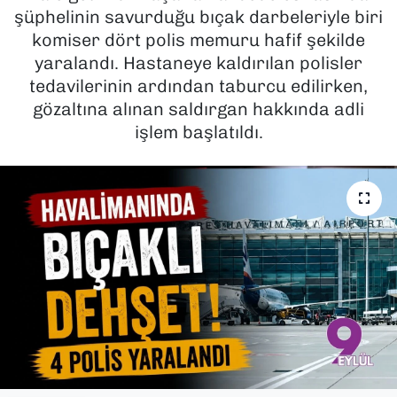
şüphelinin savurduğu bıçak darbeleriyle biri
SAĞLIK
komiser dört polis memuru hafif şekilde
yaralandı. Hastaneye kaldırılan polisler
SPOR
tedavilerinin ardından taburcu edilirken,
gözaltına alınan saldırgan hakkında adli
TEKNOLOJİ
işlem başlatıldı.
YAŞAM
YEREL YÖNETİMLER