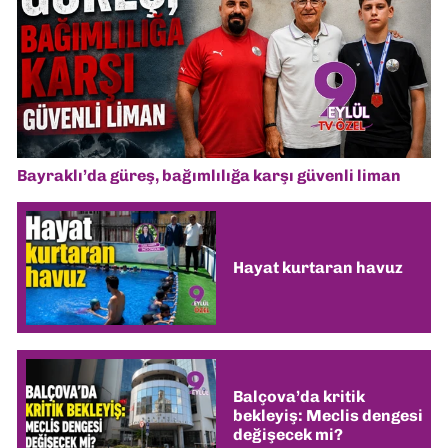
Bayraklı’da güreş, bağımlılığa karşı güvenli liman
Hayat kurtaran havuz
Balçova’da kritik
bekleyiş: Meclis dengesi
değişecek mi?