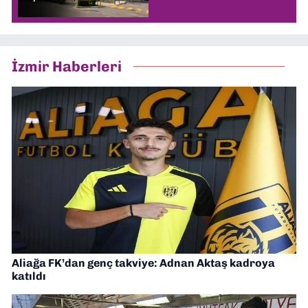
İzmir Haberleri
Aliağa FK’dan genç takviye: Adnan Aktaş kadroya
katıldı