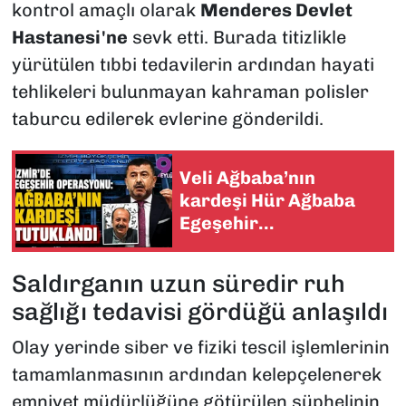
kontrol amaçlı olarak
Menderes Devlet
Hastanesi'ne
sevk etti. Burada titizlikle
yürütülen tıbbi tedavilerin ardından hayati
tehlikeleri bulunmayan kahraman polisler
taburcu edilerek evlerine gönderildi.
Veli Ağbaba’nın
kardeşi Hür Ağbaba
Egeşehir
soruşturmasında
tutuklandı
Saldırganın uzun süredir ruh
sağlığı tedavisi gördüğü anlaşıldı
Olay yerinde siber ve fiziki tescil işlemlerinin
tamamlanmasının ardından kelepçelenerek
emniyet müdürlüğüne götürülen şüphelinin