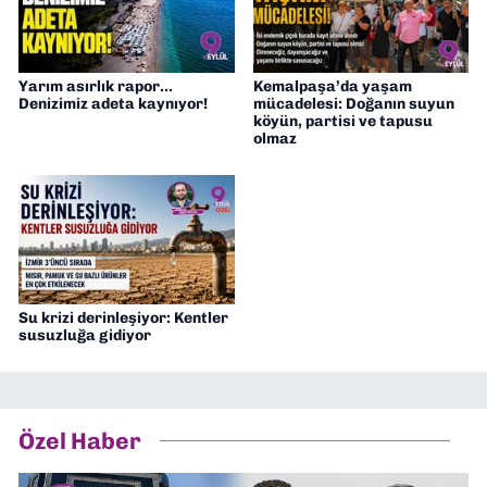
Yarım asırlık rapor...
Kemalpaşa’da yaşam
Denizimiz adeta kaynıyor!
mücadelesi: Doğanın suyun
köyün, partisi ve tapusu
olmaz
Su krizi derinleşiyor: Kentler
susuzluğa gidiyor
Özel Haber