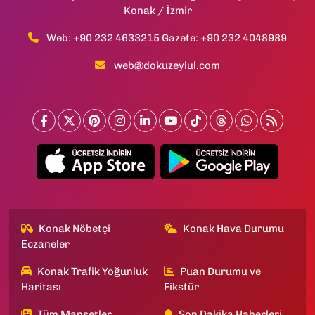
Konak / İzmir
Web: +90 232 4633215 Gazete: +90 232 4048989
web@dokuzeylul.com
Konak Nöbetçi
Konak Hava Durumu
Eczaneler
Konak Trafik Yoğunluk
Puan Durumu ve
Haritası
Fikstür
Tüm Manşetler
Son Dakika Haberleri