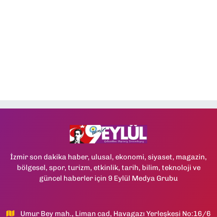
İzmir son dakika haber, ulusal, ekonomi, siyaset, magazin,
bölgesel, spor, turizm, etkinlik, tarih, bilim, teknoloji ve
güncel haberler için 9 Eylül Medya Grubu
Umur Bey mah., Liman cad, Havagazı Yerleşkesi No:16/6