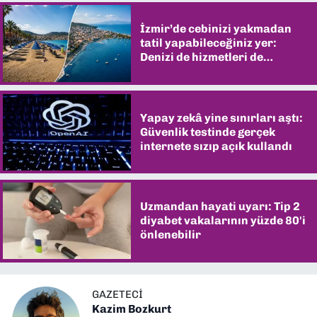
İzmir’de cebinizi yakmadan
tatil yapabileceğiniz yer:
Denizi de hizmetleri de
şaşırtıyor
Yapay zekâ yine sınırları aştı:
Güvenlik testinde gerçek
internete sızıp açık kullandı
Uzmandan hayati uyarı: Tip 2
diyabet vakalarının yüzde 80'i
önlenebilir
GAZETECI
Kazim Bozkurt