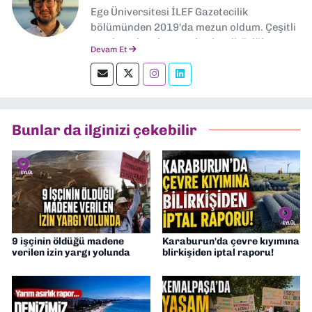
Ege Üniversitesi İLEF Gazetecilik
bölümünden 2019'da mezun oldum. Çeşitli
yerel ve ulusal gazetelerde editörlük,
Devam Et
muhabirlik yaptım. Teknoloji bloglarını
okumayı severim.
Bunlar da ilginizi çekebilir
9 işçinin öldüğü madene
Karaburun'da çevre kıyımına
verilen izin yargı yolunda
blirkişiden iptal raporu!