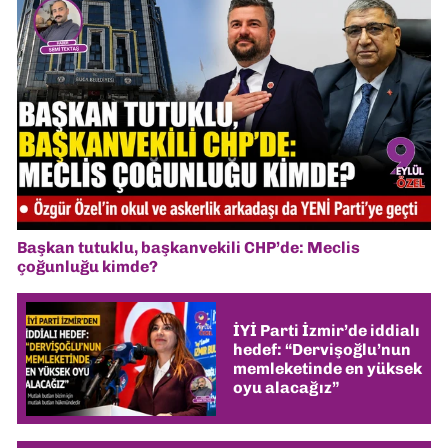
Başkan tutuklu, başkanvekili CHP’de: Meclis
çoğunluğu kimde?
İYİ Parti İzmir’de iddialı
hedef: “Dervişoğlu’nun
memleketinde en yüksek
oyu alacağız”