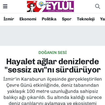
Resmi İlanlar
Konak Nöbetçi Eczaneler
İzmir
Ekonomi
Politika
Spor
Teknoloji
Y
BİLİM
Konak Hava Durumu
DÜNYA
Konak Trafik Yoğunluk Haritası
DOĞANIN SESİ
EĞİTİM
Süper Lig Puan Durumu ve Fikstür
Hayalet ağlar denizlerde
EKONOMİ
Tüm Manşetler
"sessiz avı"nı sürdürüyor
KÜLTÜR SANAT
Son Dakika Haberleri
İzmir'in Karaburun ilçesinde gerçekleştirilen
Çevre Günü etkinliğinde, deniz tabanından
MAGAZİN
Haber Arşivi
yaklaşık 100 metre uzunluğunda sahipsiz
balıkçı ağı çıkarıldı. Su altında kaldığı sürece
POLİTİKA
deniz canlılarını avlamaya ve ekosistemi