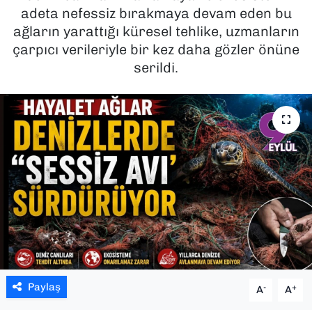
adeta nefessiz bırakmaya devam eden bu
SAĞLIK
ağların yarattığı küresel tehlike, uzmanların
çarpıcı verileriyle bir kez daha gözler önüne
SPOR
serildi.
TEKNOLOJİ
YAŞAM
YEREL YÖNETİMLER
Paylaş
-
+
A
A