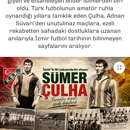
giyen ve efsaneleşen ender isimlerden biri
oldu. Türk futbolunun amatör ruhla
SAĞLIK
oynandığı yıllara tanıklık eden Çulha, Adnan
Süvari’den unutulmaz maçlara, ezeli
SPOR
rekabetten sahadaki dostluklara uzanan
anılarıyla İzmir futbol tarihinin bilinmeyen
TEKNOLOJİ
sayfalarını aralıyor.
YAŞAM
YEREL YÖNETİMLER