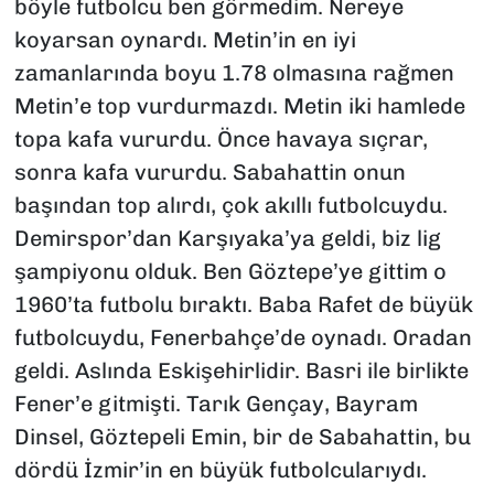
böyle futbolcu ben görmedim. Nereye
koyarsan oynardı. Metin’in en iyi
zamanlarında boyu 1.78 olmasına rağmen
Metin’e top vurdurmazdı. Metin iki hamlede
topa kafa vururdu. Önce havaya sıçrar,
sonra kafa vururdu. Sabahattin onun
başından top alırdı, çok akıllı futbolcuydu.
Demirspor’dan Karşıyaka’ya geldi, biz lig
şampiyonu olduk. Ben Göztepe’ye gittim o
1960’ta futbolu bıraktı. Baba Rafet de büyük
futbolcuydu, Fenerbahçe’de oynadı. Oradan
geldi. Aslında Eskişehirlidir. Basri ile birlikte
Fener’e gitmişti. Tarık Gençay, Bayram
Dinsel, Göztepeli Emin, bir de Sabahattin, bu
dördü İzmir’in en büyük futbolcularıydı.