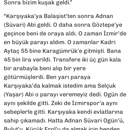
Sonra bizim kuşak geldi.”
“Karşıyaka’ya Balaşist’ten sonra Adnan
(Süvari) Abi geldi. O daha sonra Göztepe’ye
geçince beni de oraya aldı. O zaman İzmir’de
en büyük parayı aldım. O zamanlar Kadri
Aytaç 55 bine Karagümrük’e gitmişti. Bana
45 bin lira verildi. Transfere iki üç gün kala
bir arabayla beni alıp bir yere
götürmüşlerdi. Ben yarı paraya
Karşıyaka’da kalmak istedim ama Selçuk
(Yaşar) Abi o parayı veremeyiz dedi. Ogün de
aynı şekilde gitti. Zeki de İzmirspor’a aynı
sebeplerle gitti. Karşıyaka kendi evlatlarına
sahip çıkamadı. Hatta Adnan Süvari Ogün’ü,
Bulut’u, Küçük Erol’u da almak için benden