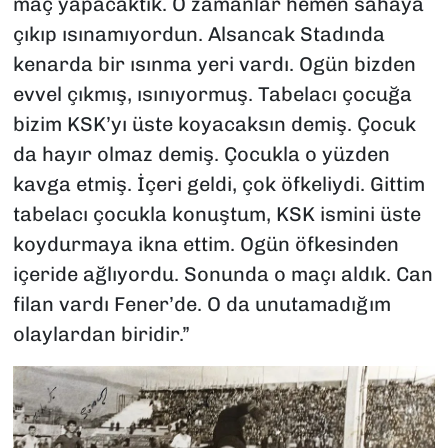
maç yapacaktık. O zamanlar hemen sahaya
çıkıp ısınamıyordun. Alsancak Stadında
kenarda bir ısınma yeri vardı. Ogün bizden
evvel çıkmış, ısınıyormuş. Tabelacı çocuğa
bizim KSK’yı üste koyacaksın demiş. Çocuk
da hayır olmaz demiş. Çocukla o yüzden
kavga etmiş. İçeri geldi, çok öfkeliydi. Gittim
tabelacı çocukla konuştum, KSK ismini üste
koydurmaya ikna ettim. Ogün öfkesinden
içeride ağlıyordu. Sonunda o maçı aldık. Can
filan vardı Fener’de. O da unutamadığım
olaylardan biridir.”