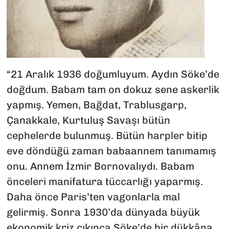
“21 Aralık 1936 doğumluyum. Aydın Söke’de
doğdum. Babam tam on dokuz sene askerlik
yapmış. Yemen, Bağdat, Trablusgarp,
Çanakkale, Kurtuluş Savaşı bütün
cephelerde bulunmuş. Bütün harpler bitip
eve döndüğü zaman babaannem tanımamış
onu. Annem İzmir Bornovalıydı. Babam
önceleri manifatura tüccarlığı yaparmış.
Daha önce Paris’ten vagonlarla mal
gelirmiş. Sonra 1930’da dünyada büyük
ekonomik kriz çıkınca Söke’de bir dükkâna