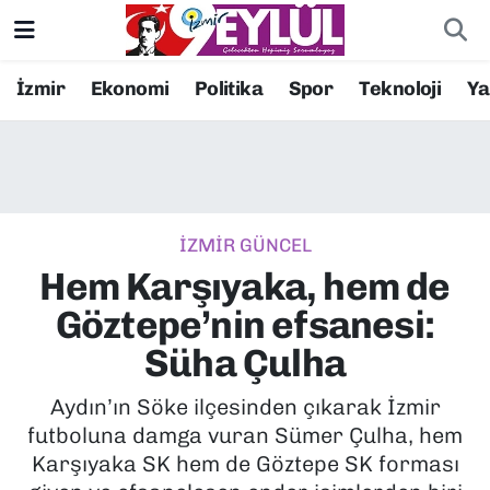
Resmi İlanlar
Konak Nöbetçi Eczaneler
İzmir
Ekonomi
Politika
Spor
Teknoloji
Y
BİLİM
Konak Hava Durumu
DÜNYA
Konak Trafik Yoğunluk Haritası
İZMİR GÜNCEL
EĞİTİM
Süper Lig Puan Durumu ve Fikstür
Hem Karşıyaka, hem de
EKONOMİ
Tüm Manşetler
Göztepe’nin efsanesi:
Süha Çulha
KÜLTÜR SANAT
Son Dakika Haberleri
Aydın’ın Söke ilçesinden çıkarak İzmir
MAGAZİN
Haber Arşivi
futboluna damga vuran Sümer Çulha, hem
Karşıyaka SK hem de Göztepe SK forması
POLİTİKA