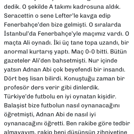
dedik. O şekilde A takımı kadrosuna aldık.
Seracettin o sene Lefter’le kavga edip
Fenerbahçe’den bize gelmişti. O sıralarda
İstanbul’da Fenerbahçe’yle maçımız vardı. O
maçta Ali oynadı. İki üç tane topa uzandı, bir
anormal kurtarış yaptı. Maç 0-0 bitti. Bütün
gazeteler Ali’den bahsetmişti. Nur içinde
yatsın Adnan Abi çok beyefendi bir insandı.
Dört beş lisan bilirdi. Konuştuğu zaman bir
profesör ders verir gibi dinlerdik.
Türkiye’de futbolu en iyi oynatan kişidir.
Balaşist bize futbolun nasıl oynanacağını
öğretmişti, Adnan Abi de nasıl iyi
oynanacağını öğretti. Ben rakibe göre tedbir
almayayım, rakip beni düşünsün zihniyetine