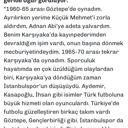
geride Uğur görülüyor.
“1960-65 arası Göztepe’de oynadım.
Ayrılırken yerime Küçük Mehmet’i zorla
aldırdım, Adnan Abi’ye adeta yalvardım.
Benim Karşıyaka’da kayınpederimden
devraldığım işim vardı, onun başına dönmek
mecburiyetindeydim. 1965-70 arası tekrar
Karşıyaka’da oynadım. Sporculuk
hayatımda en çok üzüldüğüm olaylardan
biri, Karşıyaka’ya döndüğüm zaman
İstanbulspor’un düşüşüydü. Aydemir,
Kasapoğlu, İhsan gibi isimler Türk futboluna
büyük hizmeti olan oyunculardı. Türkiye’de
futbolu güzelleştiren birkaç takım vardı
Göztepe, Gençlerbirliği gibi. İstanbulspor da