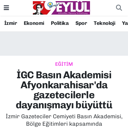
Resmi İlanlar
Konak Nöbetçi Eczaneler
İzmir
Ekonomi
Politika
Spor
Teknoloji
Y
BİLİM
Konak Hava Durumu
DÜNYA
Konak Trafik Yoğunluk Haritası
EĞİTİM
EĞİTİM
Süper Lig Puan Durumu ve Fikstür
İGC Basın Akademisi
EKONOMİ
Tüm Manşetler
Afyonkarahisar'da
gazetecilerle
KÜLTÜR SANAT
Son Dakika Haberleri
dayanışmayı büyüttü
MAGAZİN
Haber Arşivi
İzmir Gazeteciler Cemiyeti Basın Akademisi,
Bölge Eğitimleri kapsamında
POLİTİKA