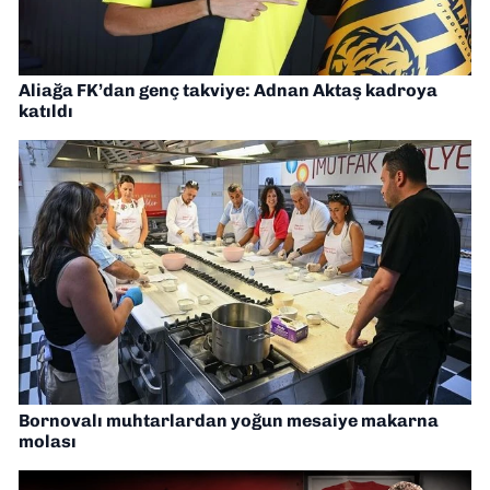
Aliağa FK’dan genç takviye: Adnan Aktaş kadroya
katıldı
Bornovalı muhtarlardan yoğun mesaiye makarna
molası