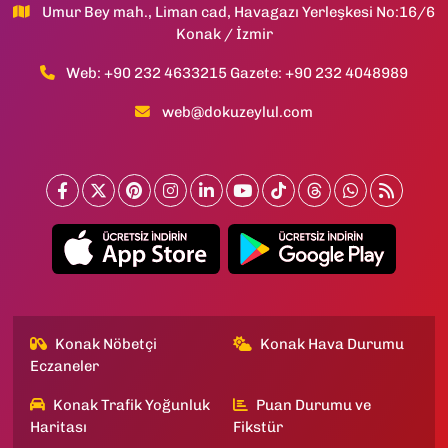
Umur Bey mah., Liman cad, Havagazı Yerleşkesi No:16/6
Konak / İzmir
Web: +90 232 4633215 Gazete: +90 232 4048989
web@dokuzeylul.com
Konak Nöbetçi
Konak Hava Durumu
Eczaneler
Konak Trafik Yoğunluk
Puan Durumu ve
Haritası
Fikstür