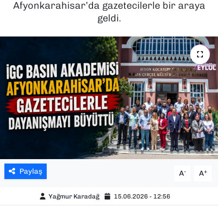
Afyonkarahisar’da gazetecilerle bir araya
geldi.
SAĞLIK
SPOR
TEKNOLOJİ
YAŞAM
YEREL YÖNETİMLER
Paylaş
-
+
A
A
Yağmur Karadağ
15.06.2026 - 12:56