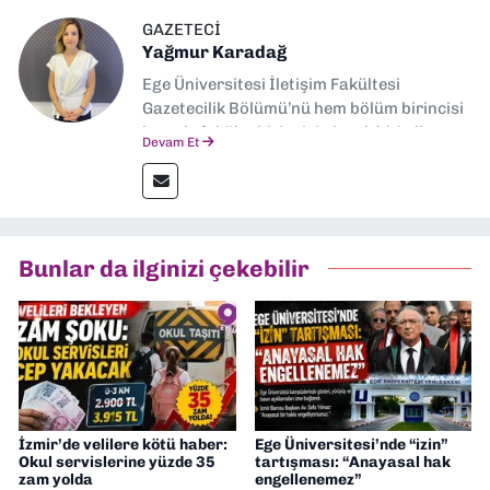
GAZETECI
Yağmur Karadağ
Ege Üniversitesi İletişim Fakültesi
Gazetecilik Bölümü’nü hem bölüm birincisi
hem de fakülte birincisi olarak bitirdim.
Devam Et
Ardından Ege Üniversitesi'nde “Siyasal
İletişim” üzerine yüksek lisans eğitimimi
tamamladım. Halen aynı anabilim dalında
“İklim Krizi Haberciliği” üzerine doktora
eğitimim sürüyor. 9 Eylül'de “Haber
Bunlar da ilginizi çekebilir
Müdürü” olarak görev almaktayım. Hak
odaklı haberciliğe dair çalışmalar
yapıyorum
İzmir’de velilere kötü haber:
Ege Üniversitesi’nde “izin”
Okul servislerine yüzde 35
tartışması: “Anayasal hak
zam yolda
engellenemez”