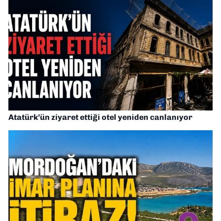
Atatürk’ün ziyaret ettiği otel yeniden canlanıyor