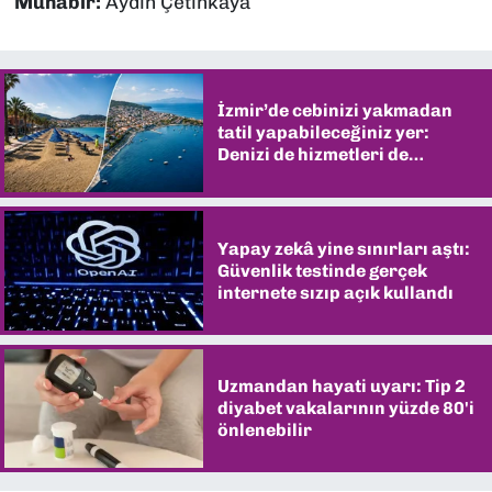
Muhabir:
Aydın Çetinkaya
İzmir’de cebinizi yakmadan
tatil yapabileceğiniz yer:
Denizi de hizmetleri de
şaşırtıyor
Yapay zekâ yine sınırları aştı:
Güvenlik testinde gerçek
internete sızıp açık kullandı
Uzmandan hayati uyarı: Tip 2
diyabet vakalarının yüzde 80'i
önlenebilir