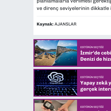
planlamalarla verilmesi gerektiği
ve direnç seviyelerinin dikkatle 
Kaynak:
AJANSLAR
EDITÖRÜN SEÇTIĞI
İzmir’de ceb
Denizi de hiz
EDITÖRÜN SEÇTIĞI
Yapay zekâ yi
gerçek intern
EDITÖRÜN SEÇTIĞI