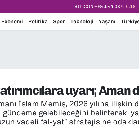
DOLAR
47,7436
%0.18
EURO
55,2510
%0.32
Ekonomi
Politika
Spor
Teknoloji
Yaşam
Türkiy
STERLİN
64,4811
%0.38
GRAM ALTIN
6660.55
%0.03
BİST100
13.779
%-14
BITCOIN
64.944,08
%-0.18
atırımcılara uyarı; Aman d
zmanı İslam Memiş, 2026 yılına ilişki
n gündeme gelebileceğini belirterek, ya
un vadeli “al-yat” stratejisine odakla