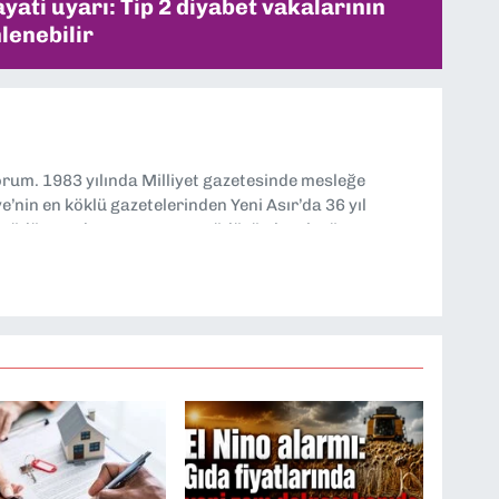
ati uyarı: Tip 2 diyabet vakalarının
lenebilir
yorum. 1983 yılında Milliyet gazetesinde mesleğe
’nin en köklü gazetelerinden Yeni Asır’da 36 yıl
 müdür yardımcısı ve spor müdürü olarak görev
TV’de 7 yıl boyunca programlar hazırlayıp sundum. Şu
'nde editörlük yapıyorum