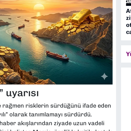
A
z
o
c
Y
” uyarısı
 rağmen risklerin sürdüğünü ifade eden
ılı” olarak tanımlamayı sürdürdü.
 haber akışlarından ziyade uzun vadeli