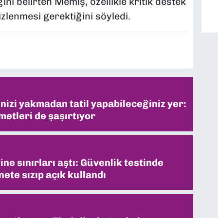
ni belirten Memiş, özellikle kritik destek
izlenmesi gerektiğini söyledi.
inizi yakmadan tatil yapabileceğiniz yer:
metleri de şaşırtıyor
ne sınırları aştı: Güvenlik testinde
ete sızıp açık kullandı