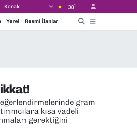
°
Konak
38
e
Yerel
Resmi İlanlar
ikkat!
n değerlendirmelerinde gram
tırımcılara kısa vadeli
nmaları gerektiğini