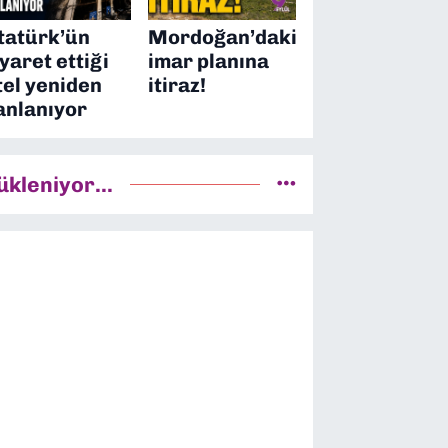
tatürk’ün
Mordoğan’daki
iyaret ettiği
imar planına
tel yeniden
itiraz!
anlanıyor
ükleniyor...