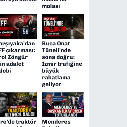
molası
arşıyaka’dan
Buca Onat
FF çıkarması:
Tüneli’nde
rol Zöngür
sona doğru:
çin adalet
İzmir trafiğine
alebi
büyük
rahatlama
geliyor
ire’de traktör
Menderes