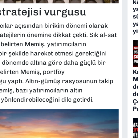
k
y
stratejisi vurgusu
s
y
mcılar açısından birikim dönemi olarak
y
tejilerin önemine dikkat çekti. Sık al-sat
belirten Memiş, yatırımcıların
bir şekilde hareket etmesi gerektiğini
 dönemde altına göre daha güçlü bir
K
elirten Memiş, portföy
M
gu yaptı. Altın-gümüş rasyosunun takip
d
miş, bazı yatırımcıların altın
d
yönlendirebileceğini dile getirdi.
Ç
P