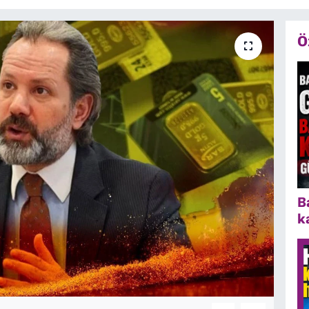
Ö
B
k