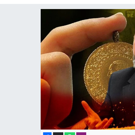
SAĞLIK
SPOR
TEKNOLOJİ
YAŞAM
YEREL YÖNETİMLER