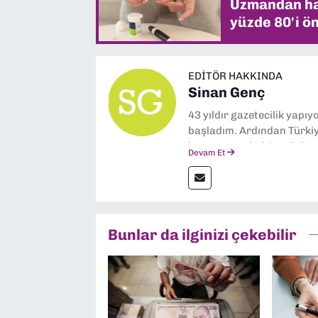
Uzmandan hay
yüzde 80'i ön
EDITÖR HAKKINDA
Sinan Genç
43 yıldır gazetecilik yapı
başladım. Ardından Türkiye
boyunca muhabir, editör,
Devam Et
yaptım. Ayrıca Yeni Asır 
anda Dokuz Eylül Gazetesi
Bunlar da ilginizi çekebilir