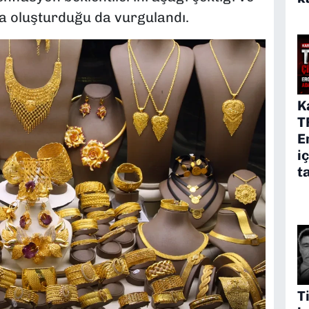
ma oluşturduğu da vurgulandı.
K
T
E
i
t
T