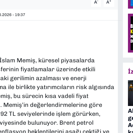
-
+
A
A
.2026 - 19:37
 İslam Memiş, küresel piyasalarda
ferinin fiyatlamalar üzerinde etkili
İ
aki gerilimin azalması ve enerji
ile birlikte yatırımcıların risk algısında
iş, bu sürecin kısa vadeli fiyat
di. Memiş’in değerlendirmelerine göre
A
92 TL seviyelerinde işlem görürken,
g
iyesinde bulunuyor. Brent petrol
A
nflasyon beklentilerini aşağı çektiği ve
k