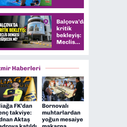
Balçova’da
kritik
bekleyiş:
Meclis
dengesi
değişecek
mi?
zmir Haberleri
liağa FK’dan
Bornovalı
enç takviye:
muhtarlardan
dnan Aktaş
yoğun mesaiye
adroya katıldı
makarna