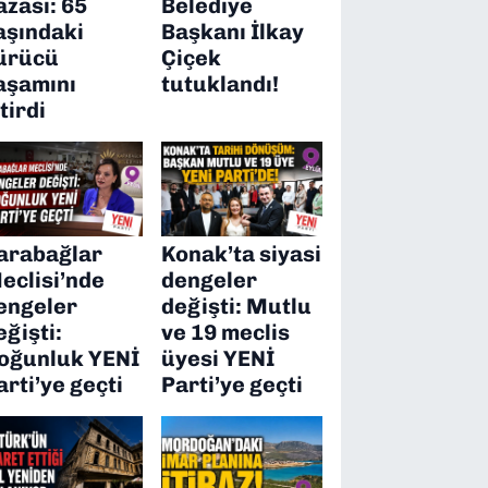
azası: 65
Belediye
aşındaki
Başkanı İlkay
ürücü
Çiçek
aşamını
tutuklandı!
itirdi
arabağlar
Konak’ta siyasi
eclisi’nde
dengeler
engeler
değişti: Mutlu
eğişti:
ve 19 meclis
oğunluk YENİ
üyesi YENİ
arti’ye geçti
Parti’ye geçti