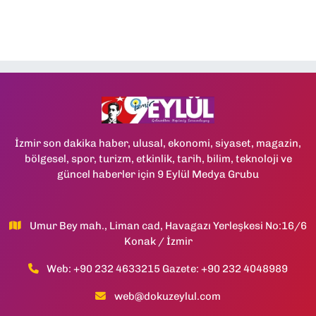
İzmir son dakika haber, ulusal, ekonomi, siyaset, magazin,
bölgesel, spor, turizm, etkinlik, tarih, bilim, teknoloji ve
güncel haberler için 9 Eylül Medya Grubu
Umur Bey mah., Liman cad, Havagazı Yerleşkesi No:16/6
Konak / İzmir
Web: +90 232 4633215 Gazete: +90 232 4048989
web@dokuzeylul.com