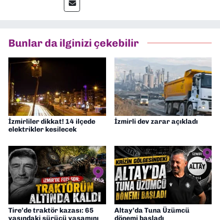
editörlük görevini de üstleniyorum.
Bunlar da ilginizi çekebilir
İzmirliler dikkat! 14 ilçede
İzmirli dev zarar açıkladı
elektrikler kesilecek
Tire’de traktör kazası: 65
Altay’da Tuna Üzümcü
yaşındaki sürücü yaşamını
dönemi başladı