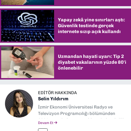
şaşırtıyor
Yapay zekâ yine sınırları aştı:
Güvenlik testinde gerçek
internete sızıp açık kullandı
Uzmandan hayati uyarı: Tip 2
diyabet vakalarının yüzde 80'i
önlenebilir
EDITÖR HAKKINDA
Selin Yıldırım
İzmir Ekonomi Üniversitesi Radyo ve
Televizyon Programcılığı bölümünden
2024 senesinde mezun oldum. Dokuz Eylül
Devam Et
Gazetesi'nde spor yazarlığı yaparken,