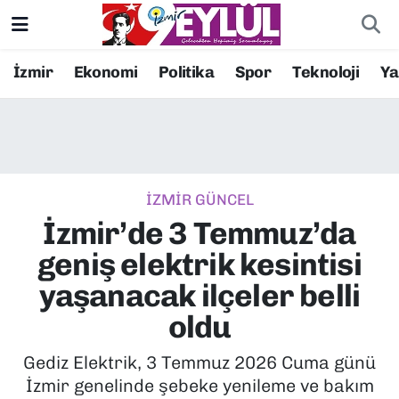
Resmi İlanlar
Konak Nöbetçi Eczaneler
İzmir
Ekonomi
Politika
Spor
Teknoloji
Y
BİLİM
Konak Hava Durumu
DÜNYA
Konak Trafik Yoğunluk Haritası
İZMİR GÜNCEL
EĞİTİM
Süper Lig Puan Durumu ve Fikstür
İzmir’de 3 Temmuz’da
EKONOMİ
Tüm Manşetler
geniş elektrik kesintisi
yaşanacak ilçeler belli
KÜLTÜR SANAT
Son Dakika Haberleri
oldu
MAGAZİN
Haber Arşivi
Gediz Elektrik, 3 Temmuz 2026 Cuma günü
İzmir genelinde şebeke yenileme ve bakım
POLİTİKA