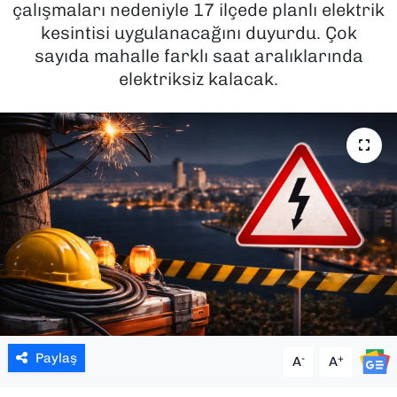
çalışmaları nedeniyle 17 ilçede planlı elektrik
kesintisi uygulanacağını duyurdu. Çok
SAĞLIK
sayıda mahalle farklı saat aralıklarında
elektriksiz kalacak.
SPOR
TEKNOLOJİ
YAŞAM
YEREL YÖNETİMLER
Paylaş
-
+
A
A