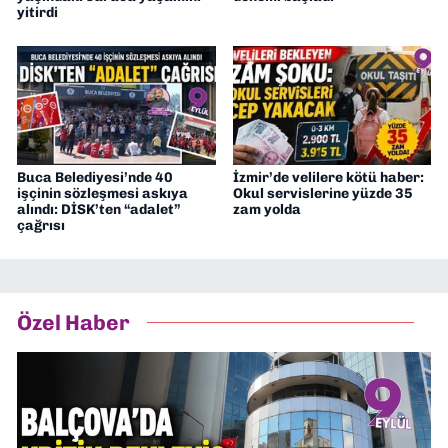
yitirdi
Buca Belediyesi’nde 40
İzmir’de velilere kötü haber:
işçinin sözleşmesi askıya
Okul servislerine yüzde 35
alındı: DİSK’ten “adalet”
zam yolda
çağrısı
Özel Haber