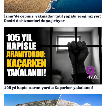
İzmir’de cebinizi yakmadan tatil yapabileceğiniz yer:
Denizi de hizmetleri de şaşırtıyor
105 yıl hapisle aranıyordu: Kaçarken yakalandı!