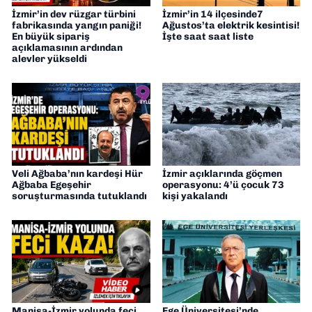
İzmir’in dev rüzgar türbini
İzmir’in 14 ilçesinde7
fabrikasında yangın paniği!
Ağustos’ta elektrik kesintisi!
En büyük sipariş
İşte saat saat liste
açıklamasının ardından
alevler yükseldi
Veli Ağbaba’nın kardeşi Hür
İzmir açıklarında göçmen
Ağbaba Egeşehir
operasyonu: 4’ü çocuk 73
soruşturmasında tutuklandı
kişi yakalandı
Manisa-İzmir yolunda feci
Ege Üniversitesi’nde