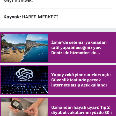
seyredecek.
Kaynak:
HABER MERKEZİ
İzmir’de cebinizi yakmadan
tatil yapabileceğiniz yer:
Denizi de hizmetleri de
şaşırtıyor
Yapay zekâ yine sınırları aştı:
Güvenlik testinde gerçek
internete sızıp açık kullandı
Uzmandan hayati uyarı: Tip 2
diyabet vakalarının yüzde 80'i