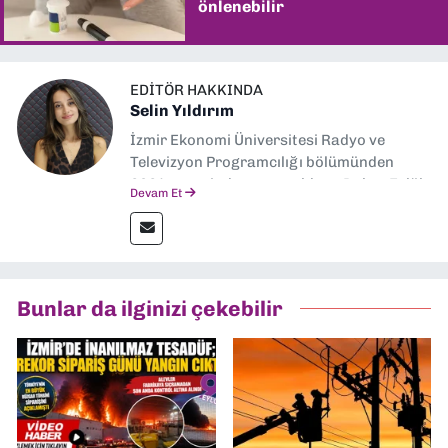
önlenebilir
EDITÖR HAKKINDA
Selin Yıldırım
İzmir Ekonomi Üniversitesi Radyo ve
Televizyon Programcılığı bölümünden
2024 senesinde mezun oldum. Dokuz Eylül
Devam Et
Gazetesi'nde spor yazarlığı yaparken,
editörlük görevini de üstleniyorum.
Bunlar da ilginizi çekebilir