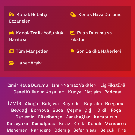
Konak Nöbetçi
Konak Hava Durumu
Eczaneler
Konak Trafik Yoğunluk
Puan Durumu ve
Haritası
Fikstür
Tüm Manşetler
Son Dakika Haberleri
Haber Arşivi
İzmir Hava Durumu
İzmir Namaz Vakitleri
Lig Fikstürü
Genel Kullanım Koşulları
Künye
İletişim
Podcast
İZMİR
Aliağa
Balçova
Bayındır
Bayraklı
Bergama
Beydağ
Bornova
Buca
Çeşme
Çiğli
Dikili
Foça
Gaziemir
Güzelbahçe
Karabağlar
Karaburun
Karşıyaka
Kemalpaşa
Kiraz
Kınık
Konak
Menderes
Menemen
Narlıdere
Ödemiş
Seferihisar
Selçuk
Tire