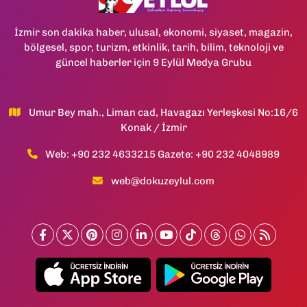
İzmir son dakika haber, ulusal, ekonomi, siyaset, magazin,
bölgesel, spor, turizm, etkinlik, tarih, bilim, teknoloji ve
güncel haberler için 9 Eylül Medya Grubu
Umur Bey mah., Liman cad, Havagazı Yerleşkesi No:16/6
Konak / İzmir
Web: +90 232 4633215 Gazete: +90 232 4048989
web@dokuzeylul.com