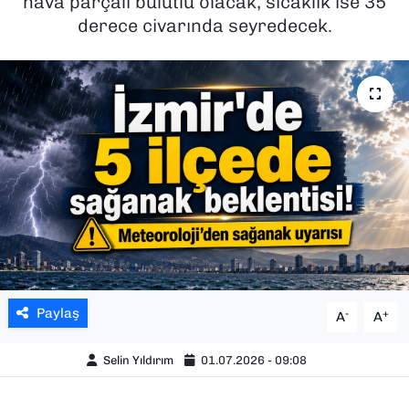
hava parçalı bulutlu olacak, sıcaklık ise 35
derece civarında seyredecek.
SAĞLIK
SPOR
TEKNOLOJİ
YAŞAM
YEREL YÖNETİMLER
Paylaş
-
+
A
A
Selin Yıldırım
01.07.2026 - 09:08