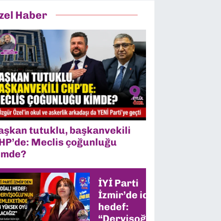
zel Haber
aşkan tutuklu, başkanvekili
HP’de: Meclis çoğunluğu
imde?
İYİ Parti
İzmir’de iddialı
hedef:
“Dervişoğlu’nun