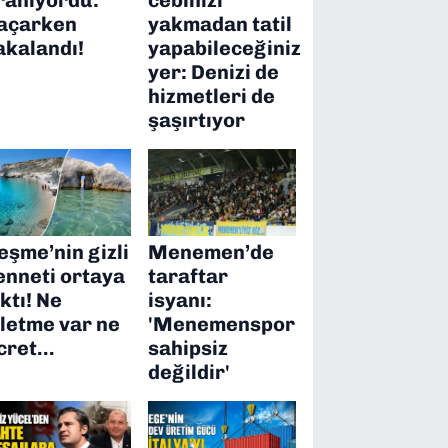
açarken
yakmadan tatil
akalandı!
yapabileceğiniz
yer: Denizi de
hizmetleri de
şaşırtıyor
eşme’nin gizli
Menemen’de
enneti ortaya
taraftar
ıktı! Ne
isyanı:
şletme var ne
'Menemenspor
cret…
sahipsiz
değildir'