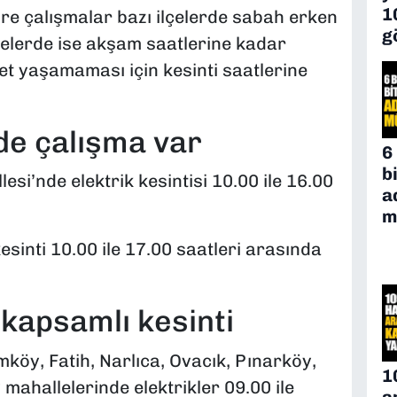
1
re çalışmalar bazı ilçelerde sabah erken
g
gelerde ise akşam saatlerine kadar
t yaşamaması için kesinti saatlerine
ede çalışma var
6
b
esi’nde elektrik kesintisi 10.00 ile 16.00
a
m
sinti 10.00 ile 17.00 saatleri arasında
kapsamlı kesinti
köy, Fatih, Narlıca, Ovacık, Pınarköy,
1
mahallelerinde elektrikler 09.00 ile
a