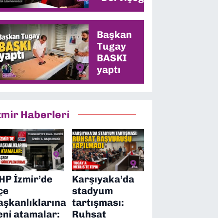
memleketinde
en yüksek oyu
alacağız”
Başkan
Tugay
BASKI
yaptı
zmir Haberleri
HP İzmir’de
Karşıyaka’da
lçe
stadyum
aşkanlıklarına
tartışması:
eni atamalar:
Ruhsat