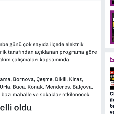
e günü çok sayıda ilçede elektrik
ktrik tarafından açıklanan programa göre
 bakım çalışmaları kapsamında
İ
gama, Bornova, Çeşme, Dikili, Kiraz,
Urla, Buca, Konak, Menderes, Balçova,
C
i bazı mahalle ve sokaklar etkilenecek.
i
lli oldu
b
y