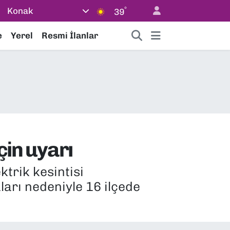
°
Konak
39
e
Yerel
Resmi İlanlar
çin uyarı
trik kesintisi
arı nedeniyle 16 ilçede