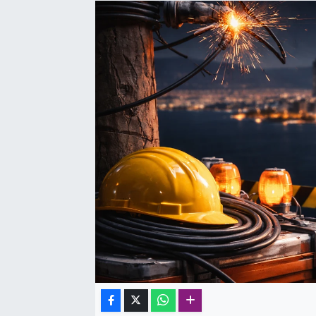
SAĞLIK
SPOR
TEKNOLOJİ
YAŞAM
YEREL YÖNETİMLER