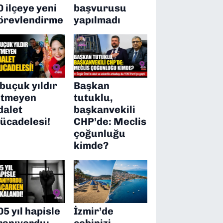
0 ilçeye yeni
başvurusu
örevlendirme
yapılmadı
 buçuk yıldır
Başkan
itmeyen
tutuklu,
dalet
başkanvekili
ücadelesi!
CHP’de: Meclis
çoğunluğu
kimde?
05 yıl hapisle
İzmir’de
ranıyordu:
cebinizi