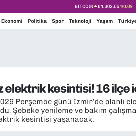
BITCOIN
64.602,05
%0.69
DOLAR
47,6006
%0.06
Ekonomi
Politika
Spor
Teknoloji
Yaşam
Türkiy
EURO
55,0250
%0.02
STERLİN
64,2398
%0.2
GRAM ALTIN
6513.94
%0.32
BİST100
13.768
%48
lektrik kesintisi! 16 ilçe i
026 Perşembe günü İzmir’de planlı elek
du. Şebeke yenileme ve bakım çalışmal
lektrik kesintisi yaşanacak.