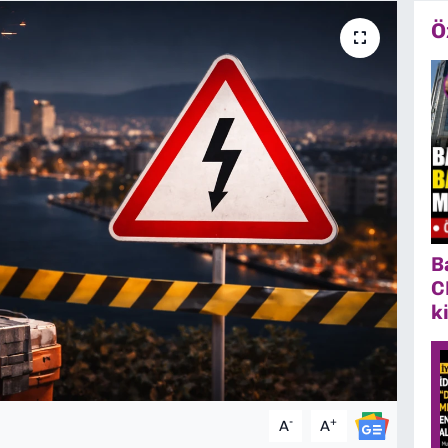
Ö
B
C
k
-
+
A
A