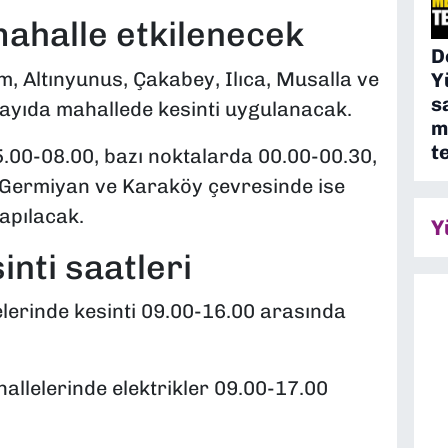
ahalle etkilenecek
D
m, Altınyunus, Çakabey, Ilıca, Musalla ve
Y
s
ayıda mahallede kesinti uygulanacak.
m
t
05.00-08.00, bazı noktalarda 00.00-00.30,
, Germiyan ve Karaköy çevresinde ise
apılacak.
Y
inti saatleri
lelerinde kesinti 09.00-16.00 arasında
allelerinde elektrikler 09.00-17.00