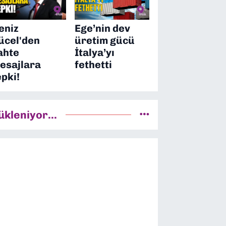
eniz
Ege’nin dev
ücel'den
üretim gücü
ahte
İtalya’yı
esajlara
fethetti
epki!
ükleniyor...