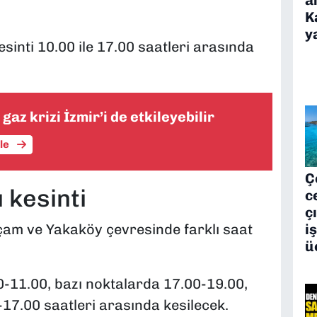
K
y
esinti 10.00 ile 17.00 saatleri arasında
gaz krizi İzmir’i de etkileyebilir
üle
Ç
 kesinti
c
ç
i
çam ve Yakaköy çevresinde farklı saat
ü
00-11.00, bazı noktalarda 17.00-19.00,
-17.00 saatleri arasında kesilecek.