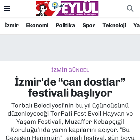
Resmi İlanlar
Konak Nöbetçi Eczaneler
İzmir
Ekonomi
Politika
Spor
Teknoloji
Y
BİLİM
Konak Hava Durumu
DÜNYA
Konak Trafik Yoğunluk Haritası
İZMİR GÜNCEL
EĞİTİM
Süper Lig Puan Durumu ve Fikstür
İzmir'de “can dostlar”
EKONOMİ
Tüm Manşetler
festivali başlıyor
KÜLTÜR SANAT
Son Dakika Haberleri
Torbalı Belediyesi’nin bu yıl üçüncüsünü
düzenleyeceği TorPati Fest Evcil Hayvan ve
MAGAZİN
Haber Arşivi
Yaşam Festivali, Muzaffer Kebapçıgil
Koruluğu’nda yarın kapılarını açıyor. “Bu
POLİTİKA
Gezegen Hepimizin” temalı festival, gün boyu