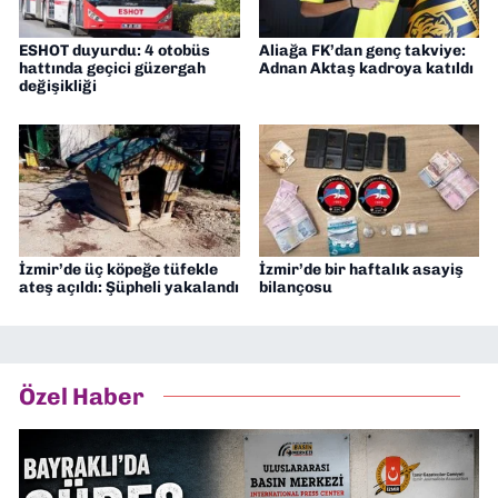
ESHOT duyurdu: 4 otobüs
Aliağa FK’dan genç takviye:
hattında geçici güzergah
Adnan Aktaş kadroya katıldı
değişikliği
İzmir’de üç köpeğe tüfekle
İzmir’de bir haftalık asayiş
ateş açıldı: Şüpheli yakalandı
bilançosu
Özel Haber