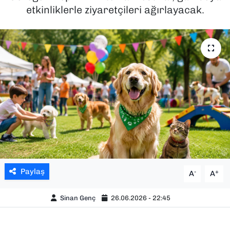
etkinliklerle ziyaretçileri ağırlayacak.
SAĞLIK
SPOR
TEKNOLOJİ
YAŞAM
YEREL YÖNETİMLER
Paylaş
-
+
A
A
Sinan Genç
26.06.2026 - 22:45