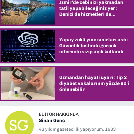
İzmir’de cebinizi yakmadan
tatil yapabileceğiniz yer:
Denizi de hizmetleri de
şaşırtıyor
Yapay zekâ yine sınırları aştı:
Güvenlik testinde gerçek
internete sızıp açık kullandı
Uzmandan hayati uyarı: Tip 2
diyabet vakalarının yüzde 80'i
önlenebilir
EDITÖR HAKKINDA
Sinan Genç
43 yıldır gazetecilik yapıyorum. 1983