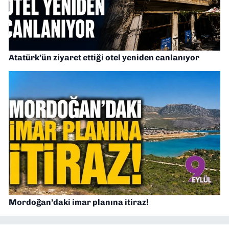
Atatürk’ün ziyaret ettiği otel yeniden canlanıyor
Mordoğan’daki imar planına itiraz!