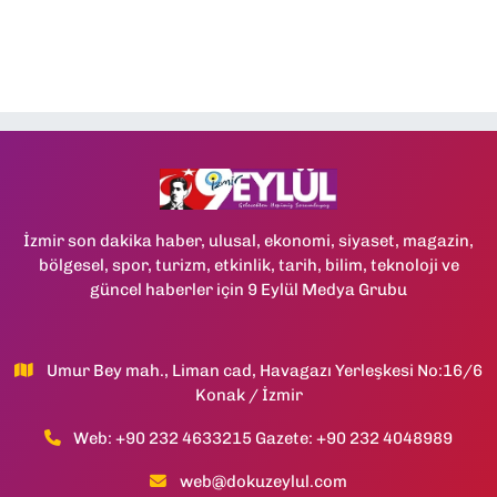
İzmir son dakika haber, ulusal, ekonomi, siyaset, magazin,
bölgesel, spor, turizm, etkinlik, tarih, bilim, teknoloji ve
güncel haberler için 9 Eylül Medya Grubu
Umur Bey mah., Liman cad, Havagazı Yerleşkesi No:16/6
Konak / İzmir
Web: +90 232 4633215 Gazete: +90 232 4048989
web@dokuzeylul.com