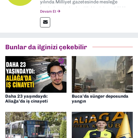
yılında Milliyet gazetesinde mesleğe
başladım. Ardından Türkiye’nin en köklü
Devam Et
gazetelerinden Yeni Asır’da 36 yıl boyunca
muhabir, editör, müdür yardımcısı ve spor
müdürü olarak görev yaptım. Ayrıca Yeni
Asır TV’de 7 yıl boyunca programlar
hazırlayıp sundum. Şu anda Dokuz Eylül
Bunlar da ilginizi çekebilir
Gazetesi'nde editörlük yapıyorum
Daha 23 yaşındaydı:
Buca’da sünger deposunda
Aliağa’da iş cinayeti
yangın