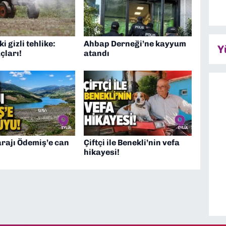
i gizli tehlike:
Ahbap Derneği’ne kayyum
Y
çları!
atandı
rajı Ödemiş’e can
Çiftçi ile Benekli’nin vefa
hikayesi!