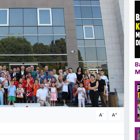
B
M
-
+
A
A