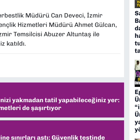
S
erbestlik Müdürü Can Deveci, İzmir
B
ençlik Hizmetleri Müdürü Ahmet Gülcan,
d
ir Temsilcisi Abuzer Altuntaş ile
h
t
 katıldı.
t
E
Ü
inizi yakmadan tatil yapabileceğiniz yer:
“
metleri de şaşırtıyor
Ü
y
y
ne sınırları aştı: Güvenlik testinde