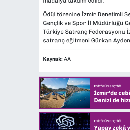
madalya takdim edildi.
Ödül törenine İzmir Denetimli S
Gençlik ve Spor İl Müdürlüğü G
Türkiye Satranç Federasyonu İzm
satranç eğitmeni Gürkan Aydeniz
Kaynak:
AA
EDITÖRÜN SEÇTIĞI
İzmir’de ceb
Denizi de hiz
EDITÖRÜN SEÇTIĞI
Yapay zekâ yi