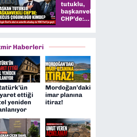
tutuklu,
başkanvekili
CHP’de:
Meclis
çoğunluğu
kimde?
zmir Haberleri
tatürk’ün
Mordoğan’daki
iyaret ettiği
imar planına
tel yeniden
itiraz!
anlanıyor