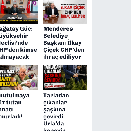
ağatay Güç:
Menderes
üyükşehir
Belediye
eclisi’nde
Başkanı İlkay
HP’den kimse
Çiçek CHP’den
almayacak
ihraç ediliyor
nutulmaya
Tarladan
üz tutan
çıkanlar
anatı
şaşkına
muzladı!
çevirdi:
Urla’da
kenevir