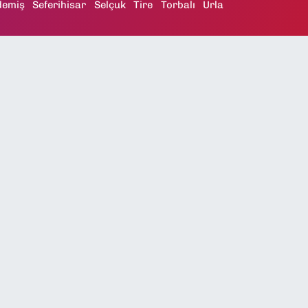
demiş
Seferihisar
Selçuk
Tire
Torbalı
Urla