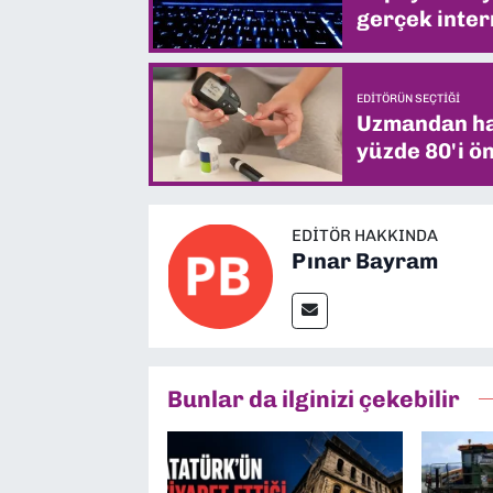
gerçek intern
EDITÖRÜN SEÇTIĞI
Uzmandan hay
yüzde 80'i ön
EDITÖR HAKKINDA
Pınar Bayram
Bunlar da ilginizi çekebilir