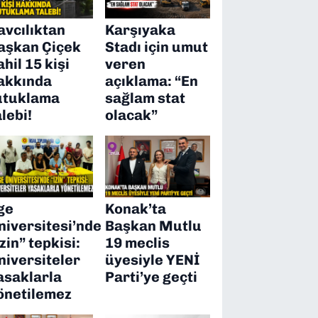
avcılıktan
Karşıyaka
aşkan Çiçek
Stadı için umut
ahil 15 kişi
veren
akkında
açıklama: “En
utuklama
sağlam stat
alebi!
olacak”
ge
Konak’ta
niversitesi’nde
Başkan Mutlu
izin” tepkisi:
19 meclis
niversiteler
üyesiyle YENİ
asaklarla
Parti’ye geçti
önetilemez