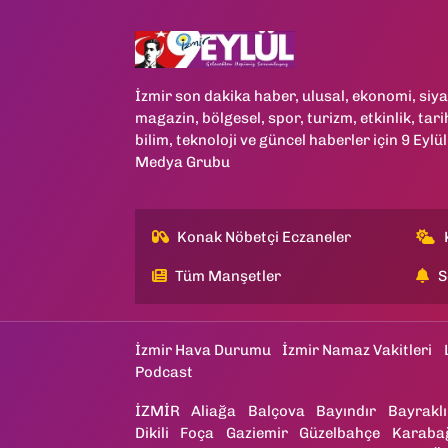
İzmir son dakika haber, ulusal, ekonomi, siya
magazin, bölgesel, spor, turizm, etkinlik, tari
bilim, teknoloji ve güncel haberler için 9 Eylül
Medya Grubu
Konak Nöbetçi Eczaneler
Tüm Manşetler
S
İzmir Hava Durumu
İzmir Namaz Vakitleri
Podcast
İZMİR
Aliağa
Balçova
Bayındır
Bayraklı
Dikili
Foça
Gaziemir
Güzelbahçe
Karaba