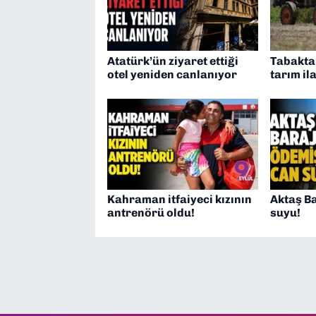
Atatürk’ün ziyaret ettiği
Tabaktak
otel yeniden canlanıyor
tarım ila
Kahraman itfaiyeci kızının
Aktaş Ba
antrenörü oldu!
suyu!