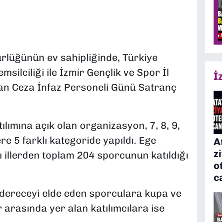
rlüğünün ev sahipliğinde, Türkiye
silciliği ile İzmir Gençlik ve Spor İl
İ
ran Ceza İnfaz Personeli Günü Satranç
ılımına açık olan organizasyon, 7, 8, 9,
e 5 farklı kategoride yapıldı. Ege
A
z
ı illerden toplam 204 sporcunun katıldığı
o
c
 dereceyi elde eden sporculara kupa ve
r arasında yer alan katılımcılara ise