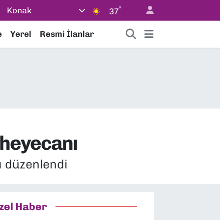
°
Konak
37
e
Yerel
Resmi İlanlar
ç heyecanı
ı düzenlendi
zel Haber