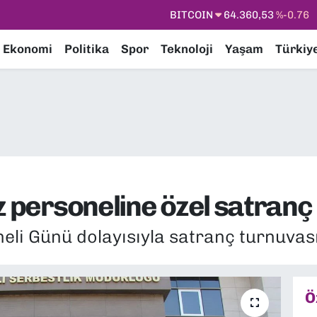
DOLAR
47,7069
%0.17
EURO
55,0265
%0.01
Ekonomi
Politika
Spor
Teknoloji
Yaşam
Türkiy
STERLİN
64,1897
%0.02
GRAM ALTIN
6618.49
%2.12
BİST100
13.887
%64
BITCOIN
64.360,53
%-0.76
z personeline özel satran
eli Günü dolayısıyla satranç turnuvas
Ö