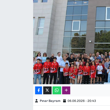
SAĞLIK
SPOR
TEKNOLOJİ
YAŞAM
YEREL YÖNETİMLER
Pınar Bayram
06.06.2026 - 20:43