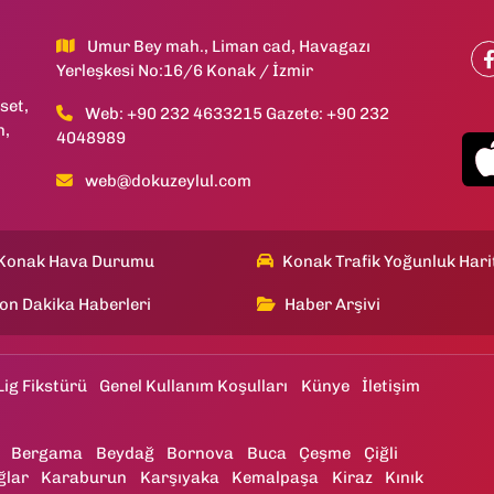
Umur Bey mah., Liman cad, Havagazı
Yerleşkesi No:16/6 Konak / İzmir
set,
Web: +90 232 4633215 Gazete: +90 232
h,
4048989
web@dokuzeylul.com
Konak Hava Durumu
Konak Trafik Yoğunluk Hari
on Dakika Haberleri
Haber Arşivi
Lig Fikstürü
Genel Kullanım Koşulları
Künye
İletişim
Bergama
Beydağ
Bornova
Buca
Çeşme
Çiğli
ğlar
Karaburun
Karşıyaka
Kemalpaşa
Kiraz
Kınık