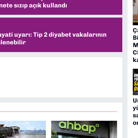
ete sızıp açık kullandı
Ç
ati uyarı: Tip 2 diyabet vakalarının
B
lenebilir
M
C
k
U
y
s
o