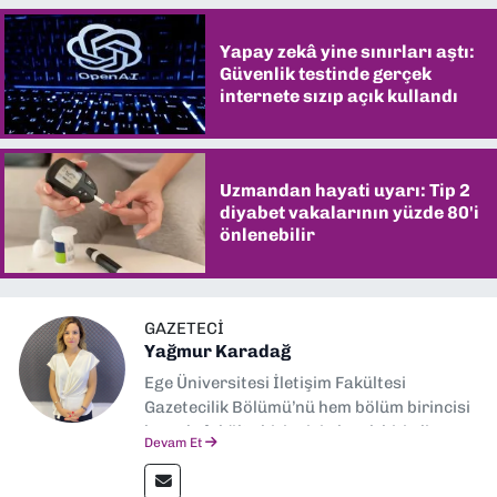
Yapay zekâ yine sınırları aştı:
Güvenlik testinde gerçek
internete sızıp açık kullandı
Uzmandan hayati uyarı: Tip 2
diyabet vakalarının yüzde 80'i
önlenebilir
GAZETECI
Yağmur Karadağ
Ege Üniversitesi İletişim Fakültesi
Gazetecilik Bölümü’nü hem bölüm birincisi
hem de fakülte birincisi olarak bitirdim.
Devam Et
Ardından Ege Üniversitesi'nde “Siyasal
İletişim” üzerine yüksek lisans eğitimimi