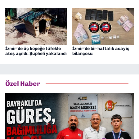
İzmir’de üç köpeğe tüfekle
İzmir’de bir haftalık asayiş
ateş açıldı: Şüpheli yakalandı
bilançosu
Özel Haber