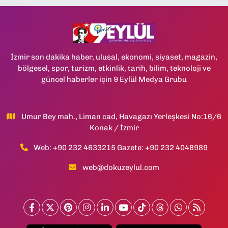
İzmir son dakika haber, ulusal, ekonomi, siyaset, magazin,
bölgesel, spor, turizm, etkinlik, tarih, bilim, teknoloji ve
güncel haberler için 9 Eylül Medya Grubu
Umur Bey mah., Liman cad, Havagazı Yerleşkesi No:16/6
Konak / İzmir
Web: +90 232 4633215 Gazete: +90 232 4048989
web@dokuzeylul.com