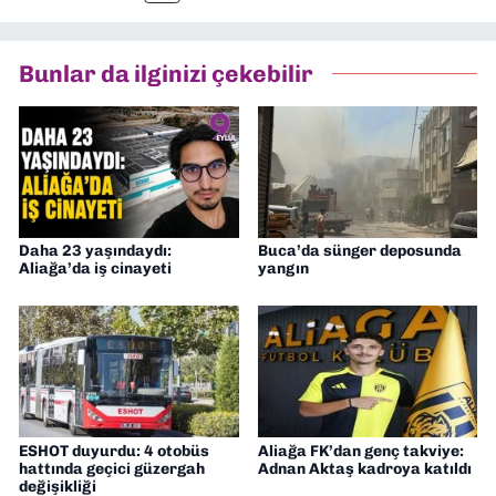
tamamladım. Halen aynı anabilim dalında
“İklim Krizi Haberciliği” üzerine doktora
eğitimim sürüyor. 9 Eylül'de “Haber
Bunlar da ilginizi çekebilir
Müdürü” olarak görev almaktayım. Hak
odaklı haberciliğe dair çalışmalar
yapıyorum
Daha 23 yaşındaydı:
Buca’da sünger deposunda
Aliağa’da iş cinayeti
yangın
ESHOT duyurdu: 4 otobüs
Aliağa FK’dan genç takviye:
hattında geçici güzergah
Adnan Aktaş kadroya katıldı
değişikliği