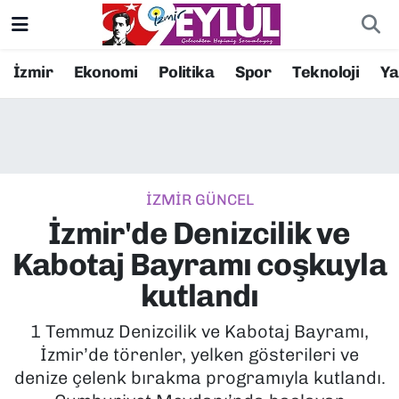
Resmi İlanlar
Konak Nöbetçi Eczaneler
İzmir
Ekonomi
Politika
Spor
Teknoloji
Y
BİLİM
Konak Hava Durumu
DÜNYA
Konak Trafik Yoğunluk Haritası
İZMİR GÜNCEL
EĞİTİM
Süper Lig Puan Durumu ve Fikstür
İzmir'de Denizcilik ve
EKONOMİ
Tüm Manşetler
Kabotaj Bayramı coşkuyla
kutlandı
KÜLTÜR SANAT
Son Dakika Haberleri
1 Temmuz Denizcilik ve Kabotaj Bayramı,
MAGAZİN
Haber Arşivi
İzmir’de törenler, yelken gösterileri ve
denize çelenk bırakma programıyla kutlandı.
POLİTİKA