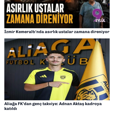
İzmir Kemeraltı'nda asırlık ustalar zamana direniyor
Aliağa FK’dan genç takviye: Adnan Aktaş kadroya
katıldı