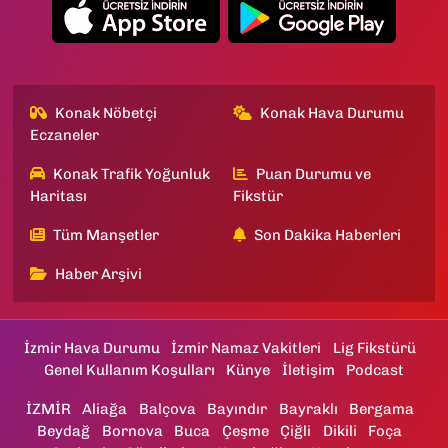
Konak Nöbetçi
Konak Hava Durumu
Eczaneler
Konak Trafik Yoğunluk
Puan Durumu ve
Haritası
Fikstür
Tüm Manşetler
Son Dakika Haberleri
Haber Arşivi
İzmir Hava Durumu
İzmir Namaz Vakitleri
Lig Fikstürü
Genel Kullanım Koşulları
Künye
İletişim
Podcast
İZMİR
Aliağa
Balçova
Bayındır
Bayraklı
Bergama
Beydağ
Bornova
Buca
Çeşme
Çiğli
Dikili
Foça