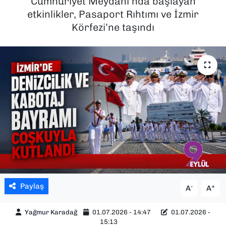
Cumhuriyet Meydanı’nda başlayan
etkinlikler, Pasaport Rıhtımı ve İzmir
SAĞLIK
Körfezi’ne taşındı
SPOR
TEKNOLOJİ
YAŞAM
YEREL YÖNETİMLER
Paylaş
-
+
A
A
Yağmur Karadağ
01.07.2026 - 14:47
01.07.2026 -
15:13