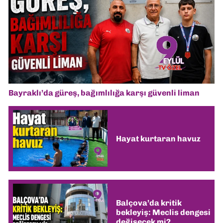
Bayraklı’da güreş, bağımlılığa karşı güvenli liman
Hayat kurtaran havuz
Balçova’da kritik
bekleyiş: Meclis dengesi
değişecek mi?