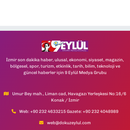
İzmir son dakika haber, ulusal, ekonomi, siyaset, magazin,
bölgesel, spor, turizm, etkinlik, tarih, bilim, teknoloji ve
güncel haberler için 9 Eylül Medya Grubu
Umur Bey mah., Liman cad, Havagazı Yerleşkesi No:16/6
Konak / İzmir
Web: +90 232 4633215 Gazete: +90 232 4048989
web@dokuzeylul.com