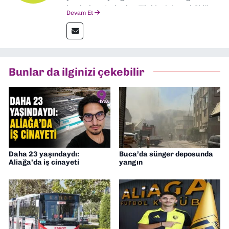
başladım. Ardından Türkiye’nin en köklü
Devam Et
gazetelerinden Yeni Asır’da 36 yıl boyunca
muhabir, editör, müdür yardımcısı ve spor
müdürü olarak görev yaptım. Ayrıca Yeni
Asır TV’de 7 yıl boyunca programlar
hazırlayıp sundum. Şu anda Dokuz Eylül
Bunlar da ilginizi çekebilir
Gazetesi'nde editörlük yapıyorum
Daha 23 yaşındaydı:
Buca’da sünger deposunda
Aliağa’da iş cinayeti
yangın