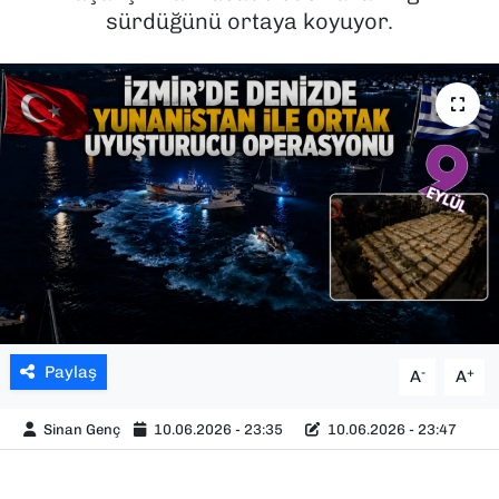
sürdüğünü ortaya koyuyor.
SAĞLIK
SPOR
TEKNOLOJİ
YAŞAM
YEREL YÖNETİMLER
Paylaş
-
+
A
A
Sinan Genç
10.06.2026 - 23:35
10.06.2026 - 23:47