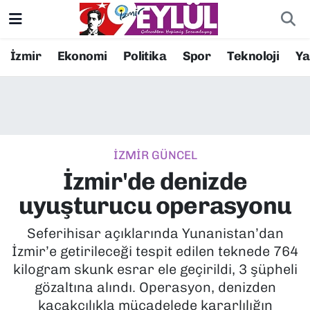
Resmi İlanlar
Konak Nöbetçi Eczaneler
İzmir
Ekonomi
Politika
Spor
Teknoloji
Y
BİLİM
Konak Hava Durumu
DÜNYA
Konak Trafik Yoğunluk Haritası
İZMİR GÜNCEL
EĞİTİM
Süper Lig Puan Durumu ve Fikstür
İzmir'de denizde
EKONOMİ
Tüm Manşetler
uyuşturucu operasyonu
KÜLTÜR SANAT
Son Dakika Haberleri
Seferihisar açıklarında Yunanistan’dan
İzmir’e getirileceği tespit edilen teknede 764
MAGAZİN
Haber Arşivi
kilogram skunk esrar ele geçirildi, 3 şüpheli
gözaltına alındı. Operasyon, denizden
POLİTİKA
kaçakçılıkla mücadelede kararlılığın