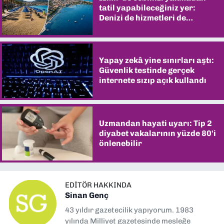
tatil yapabileceğiniz yer:
Denizi de hizmetleri de
şaşırtıyor
Yapay zekâ yine sınırları aştı:
Güvenlik testinde gerçek
internete sızıp açık kullandı
Uzmandan hayati uyarı: Tip 2
diyabet vakalarının yüzde 80'i
önlenebilir
EDITÖR HAKKINDA
Sinan Genç
43 yıldır gazetecilik yapıyorum. 1983
yılında Milliyet gazetesinde mesleğe