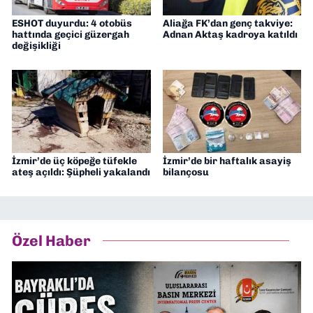
ESHOT duyurdu: 4 otobüs
Aliağa FK’dan genç takviye:
hattında geçici güzergah
Adnan Aktaş kadroya katıldı
değişikliği
İzmir’de üç köpeğe tüfekle
İzmir’de bir haftalık asayiş
ateş açıldı: Şüpheli yakalandı
bilançosu
Özel Haber