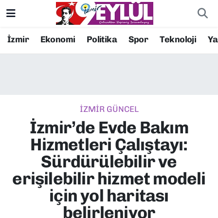
Resmi İlanlar
Konak Nöbetçi Eczaneler
İzmir
Ekonomi
Politika
Spor
Teknoloji
Y
BİLİM
Konak Hava Durumu
DÜNYA
Konak Trafik Yoğunluk Haritası
İZMİR GÜNCEL
EĞİTİM
Süper Lig Puan Durumu ve Fikstür
İzmir’de Evde Bakım
EKONOMİ
Tüm Manşetler
Hizmetleri Çalıştayı:
Sürdürülebilir ve
KÜLTÜR SANAT
Son Dakika Haberleri
erişilebilir hizmet modeli
MAGAZİN
Haber Arşivi
için yol haritası
belirleniyor
POLİTİKA