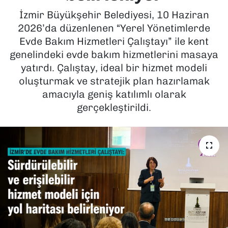
İzmir Büyükşehir Belediyesi, 10 Haziran
SAĞLIK
2026’da düzenlenen “Yerel Yönetimlerde
Evde Bakım Hizmetleri Çalıştayı” ile kent
SPOR
genelindeki evde bakım hizmetlerini masaya
yatırdı. Çalıştay, ideal bir hizmet modeli
TEKNOLOJİ
oluşturmak ve stratejik plan hazırlamak
amacıyla geniş katılımlı olarak
YAŞAM
gerçekleştirildi.
YEREL YÖNETİMLER