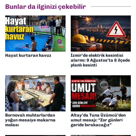
Gazetesi’nde politika ve ekonomi
Bunlar da ilginizi çekebilir
muhabirliği yapıyorum.
Hayat kurtaran havuz
İzmir’de elektrik kesintisi
alarmı: 9 Ağustos’ta 8 ilçede
planlı kesinti
Bornovalı muhtarlardan
Altay’da Tuna Üzümcü’den
yoğun mesaiye makarna
umut mesajı: “Zor günleri
molası
geride bırakacağız”