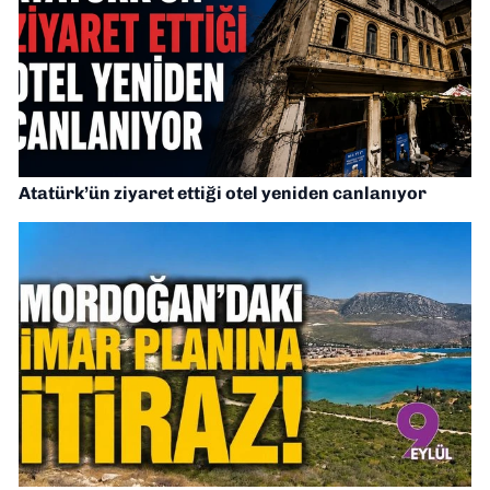
Atatürk’ün ziyaret ettiği otel yeniden canlanıyor