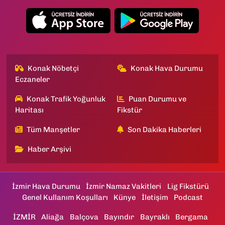
Konak Nöbetçi
Konak Hava Durumu
Eczaneler
Konak Trafik Yoğunluk
Puan Durumu ve
Haritası
Fikstür
Tüm Manşetler
Son Dakika Haberleri
Haber Arşivi
İzmir Hava Durumu
İzmir Namaz Vakitleri
Lig Fikstürü
Genel Kullanım Koşulları
Künye
İletişim
Podcast
İZMİR
Aliağa
Balçova
Bayındır
Bayraklı
Bergama