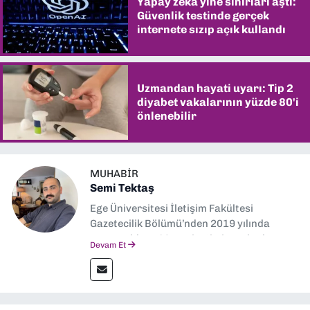
Yapay zekâ yine sınırları aştı:
Güvenlik testinde gerçek
internete sızıp açık kullandı
Uzmandan hayati uyarı: Tip 2
diyabet vakalarının yüzde 80'i
önlenebilir
MUHABIR
Semi Tektaş
Ege Üniversitesi İletişim Fakültesi
Gazetecilik Bölümü’nden 2019 yılında
mezun oldum. Mezuniyetimin ardından
Devam Et
Ekonomik Çözüm, Yeni İzmir ve İlkses
Gazetesi gibi yayınlarda görev alarak
gazetecilik kariyerime başladım. Şubat
2026’dan bu yana ise Dokuz Eylül