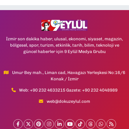
İzmir son dakika haber, ulusal, ekonomi, siyaset, magazin,
bölgesel, spor, turizm, etkinlik, tarih, bilim, teknoloji ve
güncel haberler için 9 Eylül Medya Grubu
Umur Bey mah., Liman cad, Havagazı Yerleşkesi No:16/6
Konak / İzmir
Web: +90 232 4633215 Gazete: +90 232 4048989
web@dokuzeylul.com