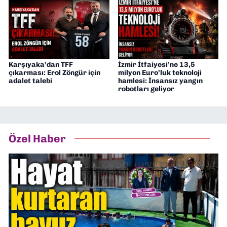
Karşıyaka’dan TFF
İzmir İtfaiyesi’ne 13,5
çıkarması: Erol Zöngür için
milyon Euro’luk teknoloji
adalet talebi
hamlesi: İnsansız yangın
robotları geliyor
Özel Haber