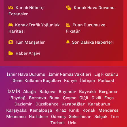
Konak Nöbetçi
Konak Hava Durumu
Eczaneler
Konak Trafik Yoğunluk
Puan Durumu ve
Haritası
Fikstür
Tüm Manşetler
Son Dakika Haberleri
Haber Arşivi
İzmir Hava Durumu
İzmir Namaz Vakitleri
Lig Fikstürü
Genel Kullanım Koşulları
Künye
İletişim
Podcast
İZMİR
Aliağa
Balçova
Bayındır
Bayraklı
Bergama
Beydağ
Bornova
Buca
Çeşme
Çiğli
Dikili
Foça
Gaziemir
Güzelbahçe
Karabağlar
Karaburun
Karşıyaka
Kemalpaşa
Kiraz
Kınık
Konak
Menderes
Menemen
Narlıdere
Ödemiş
Seferihisar
Selçuk
Tire
Torbalı
Urla