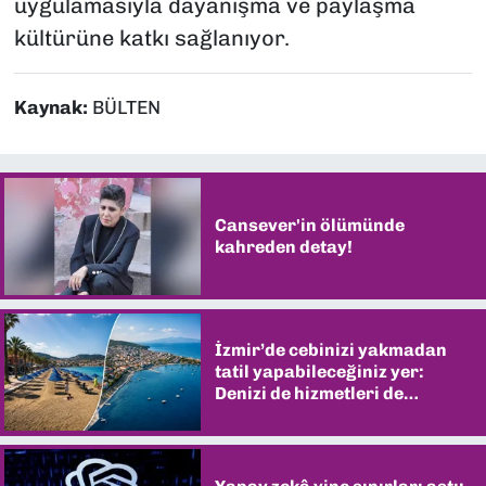
uygulamasıyla dayanışma ve paylaşma
kültürüne katkı sağlanıyor.
Kaynak:
BÜLTEN
Cansever'in ölümünde
kahreden detay!
İzmir’de cebinizi yakmadan
tatil yapabileceğiniz yer:
Denizi de hizmetleri de
şaşırtıyor