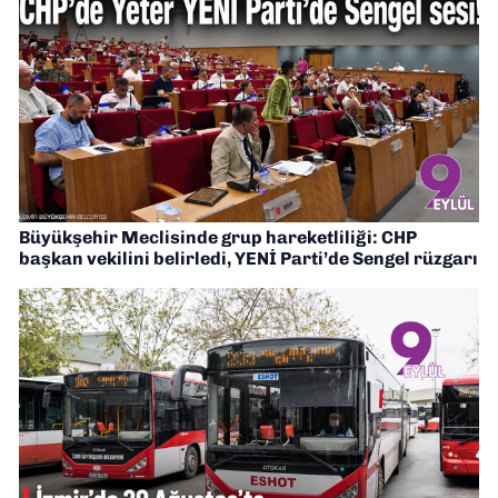
Büyükşehir Meclisinde grup hareketliliği: CHP
başkan vekilini belirledi, YENİ Parti’de Sengel rüzgarı