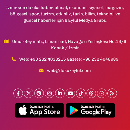
İzmir son dakika haber, ulusal, ekonomi, siyaset, magazin,
bölgesel, spor, turizm, etkinlik, tarih, bilim, teknoloji ve
güncel haberler için 9 Eylül Medya Grubu
Umur Bey mah., Liman cad, Havagazı Yerleşkesi No:16/6
Konak / İzmir
Web: +90 232 4633215 Gazete: +90 232 4048989
web@dokuzeylul.com