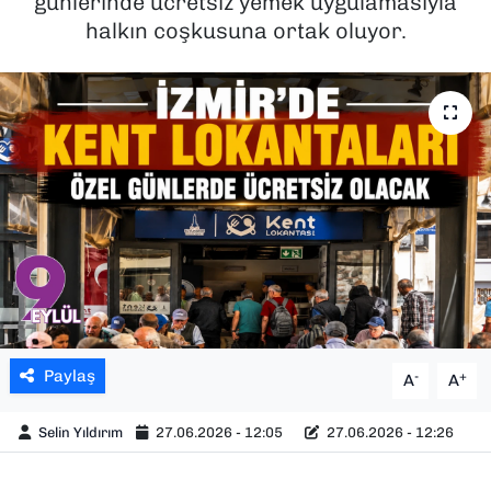
günlerinde ücretsiz yemek uygulamasıyla
halkın coşkusuna ortak oluyor.
SAĞLIK
SPOR
TEKNOLOJİ
YAŞAM
YEREL YÖNETİMLER
Paylaş
-
+
A
A
Selin Yıldırım
27.06.2026 - 12:05
27.06.2026 - 12:26