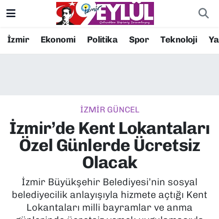
Resmi İlanlar
Konak Nöbetçi Eczaneler
İzmir
Ekonomi
Politika
Spor
Teknoloji
Y
BİLİM
Konak Hava Durumu
DÜNYA
Konak Trafik Yoğunluk Haritası
İZMİR GÜNCEL
EĞİTİM
Süper Lig Puan Durumu ve Fikstür
İzmir’de Kent Lokantaları
EKONOMİ
Tüm Manşetler
Özel Günlerde Ücretsiz
Olacak
KÜLTÜR SANAT
Son Dakika Haberleri
İzmir Büyükşehir Belediyesi’nin sosyal
MAGAZİN
Haber Arşivi
belediyecilik anlayışıyla hizmete açtığı Kent
Lokantaları milli bayramlar ve anma
POLİTİKA