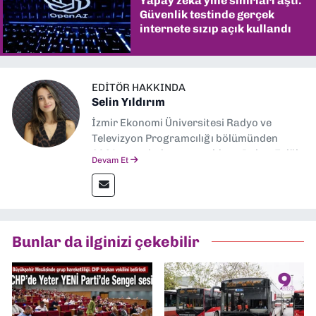
Yapay zekâ yine sınırları aştı:
Güvenlik testinde gerçek
internete sızıp açık kullandı
EDITÖR HAKKINDA
Selin Yıldırım
İzmir Ekonomi Üniversitesi Radyo ve
Televizyon Programcılığı bölümünden
2024 senesinde mezun oldum. Dokuz Eylül
Devam Et
Gazetesi'nde spor yazarlığı yaparken,
editörlük görevini de üstleniyorum.
Bunlar da ilginizi çekebilir