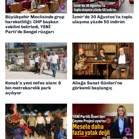
Büyükşehir Meclisinde grup
İzmir’de 30 Ağustos’ta toplu
hareketliliği: CHP başkan
ulaşıma yüzde 50 indirim
vekilini belirledi, YENİ
Parti’de Sengel rüzgarı
Konak’a yeni nefes alanı: 6
Aliağa Sanat Günleri’ne
bin metrekarelik park
görkemli başlangıç
açılıyor