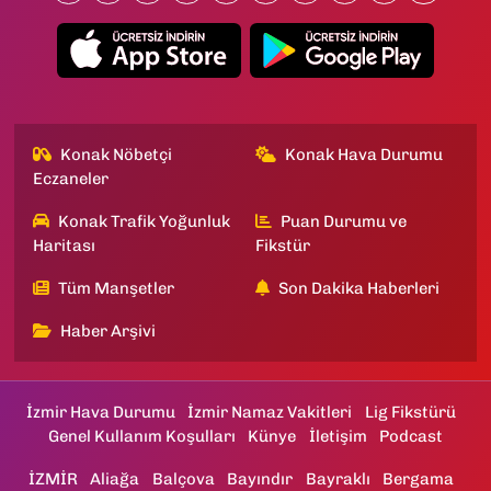
Konak Nöbetçi
Konak Hava Durumu
Eczaneler
Konak Trafik Yoğunluk
Puan Durumu ve
Haritası
Fikstür
Tüm Manşetler
Son Dakika Haberleri
Haber Arşivi
İzmir Hava Durumu
İzmir Namaz Vakitleri
Lig Fikstürü
Genel Kullanım Koşulları
Künye
İletişim
Podcast
İZMİR
Aliağa
Balçova
Bayındır
Bayraklı
Bergama