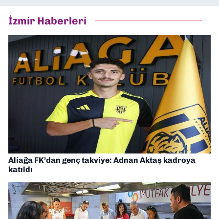
İzmir Haberleri
Aliağa FK’dan genç takviye: Adnan Aktaş kadroya
katıldı