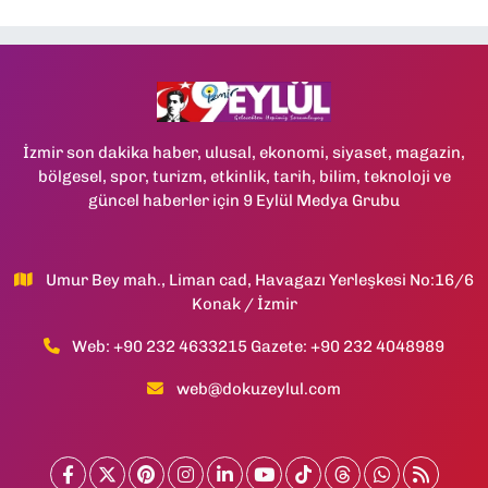
İzmir son dakika haber, ulusal, ekonomi, siyaset, magazin,
bölgesel, spor, turizm, etkinlik, tarih, bilim, teknoloji ve
güncel haberler için 9 Eylül Medya Grubu
Umur Bey mah., Liman cad, Havagazı Yerleşkesi No:16/6
Konak / İzmir
Web: +90 232 4633215 Gazete: +90 232 4048989
web@dokuzeylul.com