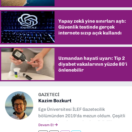
şaşırtıyor
Yapay zekâ yine sınırları aştı:
Güvenlik testinde gerçek
internete sızıp açık kullandı
Uzmandan hayati uyarı: Tip 2
diyabet vakalarının yüzde 80'i
önlenebilir
GAZETECI
Kazim Bozkurt
Ege Üniversitesi İLEF Gazetecilik
bölümünden 2019'da mezun oldum. Çeşitli
yerel ve ulusal gazetelerde editörlük,
Devam Et
muhabirlik yaptım. Teknoloji bloglarını