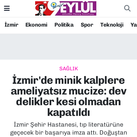
Resmi İlanlar
Konak Nöbetçi Eczaneler
İzmir
Ekonomi
Politika
Spor
Teknoloji
Y
BİLİM
Konak Hava Durumu
DÜNYA
Konak Trafik Yoğunluk Haritası
SAĞLIK
EĞİTİM
Süper Lig Puan Durumu ve Fikstür
İzmir'de minik kalplere
EKONOMİ
Tüm Manşetler
ameliyatsız mucize: dev
delikler kesi olmadan
KÜLTÜR SANAT
Son Dakika Haberleri
kapatıldı
MAGAZİN
Haber Arşivi
İzmir Şehir Hastanesi, tıp literatürüne
geçecek bir başarıya imza attı. Doğuştan
POLİTİKA