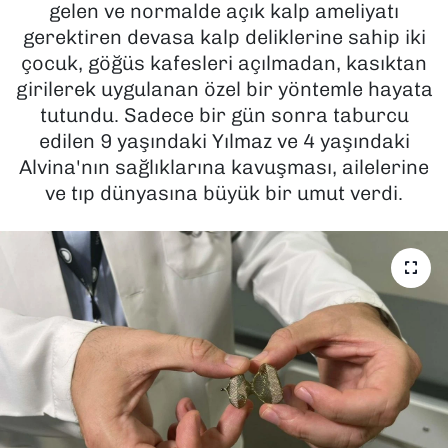
gelen ve normalde açık kalp ameliyatı
gerektiren devasa kalp deliklerine sahip iki
SAĞLIK
çocuk, göğüs kafesleri açılmadan, kasıktan
girilerek uygulanan özel bir yöntemle hayata
SPOR
tutundu. Sadece bir gün sonra taburcu
TEKNOLOJİ
edilen 9 yaşındaki Yılmaz ve 4 yaşındaki
Alvina'nın sağlıklarına kavuşması, ailelerine
YAŞAM
ve tıp dünyasına büyük bir umut verdi.
YEREL YÖNETİMLER