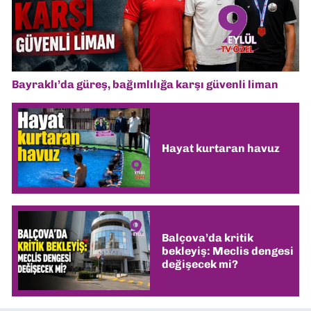
Bayraklı’da güreş, bağımlılığa karşı güvenli liman
Hayat kurtaran havuz
Balçova’da kritik
bekleyiş: Meclis dengesi
değişecek mi?