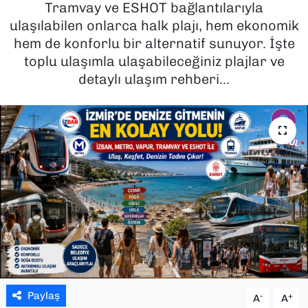
Tramvay ve ESHOT bağlantılarıyla
ulaşılabilen onlarca halk plajı, hem ekonomik
SAĞLIK
hem de konforlu bir alternatif sunuyor. İşte
toplu ulaşımla ulaşabileceğiniz plajlar ve
SPOR
detaylı ulaşım rehberi...
TEKNOLOJİ
YAŞAM
YEREL YÖNETİMLER
Paylaş
-
+
A
A