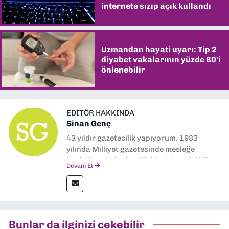
internete sızıp açık kullandı
Uzmandan hayati uyarı: Tip 2
diyabet vakalarının yüzde 80'i
önlenebilir
EDITÖR HAKKINDA
Sinan Genç
43 yıldır gazetecilik yapıyorum. 1983
yılında Milliyet gazetesinde mesleğe
başladım. Ardından Türkiye’nin en köklü
Devam Et
gazetelerinden Yeni Asır’da 36 yıl boyunca
muhabir, editör, müdür yardımcısı ve spor
müdürü olarak görev yaptım. Ayrıca Yeni
Asır TV’de 7 yıl boyunca programlar
hazırlayıp sundum. Şu anda Dokuz Eylül
Bunlar da ilginizi çekebilir
Gazetesi'nde editörlük yapıyorum