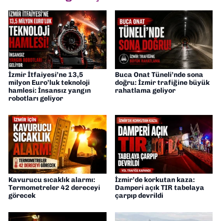
İzmir İtfaiyesi’ne 13,5
Buca Onat Tüneli’nde sona
milyon Euro’luk teknoloji
doğru: İzmir trafiğine büyük
hamlesi: İnsansız yangın
rahatlama geliyor
robotları geliyor
Kavurucu sıcaklık alarmı:
İzmir’de korkutan kaza:
Termometreler 42 dereceyi
Damperi açık TIR tabelaya
görecek
çarpıp devrildi