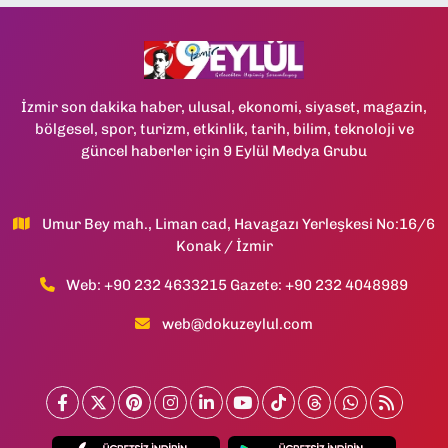
İzmir son dakika haber, ulusal, ekonomi, siyaset, magazin,
bölgesel, spor, turizm, etkinlik, tarih, bilim, teknoloji ve
güncel haberler için 9 Eylül Medya Grubu
Umur Bey mah., Liman cad, Havagazı Yerleşkesi No:16/6
Konak / İzmir
Web: +90 232 4633215 Gazete: +90 232 4048989
web@dokuzeylul.com