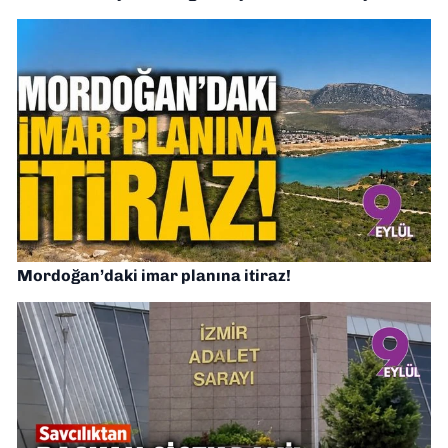
Mordoğan’daki imar planına itiraz!