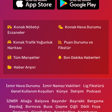
Konak Nöbetçi
Konak Hava Durumu
Eczaneler
Konak Trafik Yoğunluk
Puan Durumu ve
Haritası
Fikstür
Tüm Manşetler
Son Dakika Haberleri
Haber Arşivi
İzmir Hava Durumu
İzmir Namaz Vakitleri
Lig Fikstürü
Genel Kullanım Koşulları
Künye
İletişim
Podcast
İZMİR
Aliağa
Balçova
Bayındır
Bayraklı
Bergama
Beydağ
Bornova
Buca
Çeşme
Çiğli
Dikili
Foça