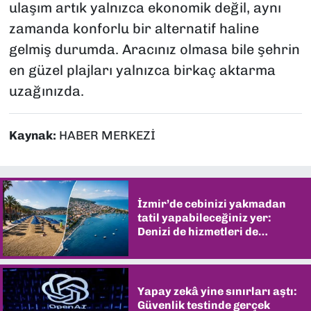
ulaşım artık yalnızca ekonomik değil, aynı
zamanda konforlu bir alternatif haline
gelmiş durumda. Aracınız olmasa bile şehrin
en güzel plajları yalnızca birkaç aktarma
uzağınızda.
Kaynak:
HABER MERKEZİ
İzmir’de cebinizi yakmadan
tatil yapabileceğiniz yer:
Denizi de hizmetleri de
şaşırtıyor
Yapay zekâ yine sınırları aştı:
Güvenlik testinde gerçek