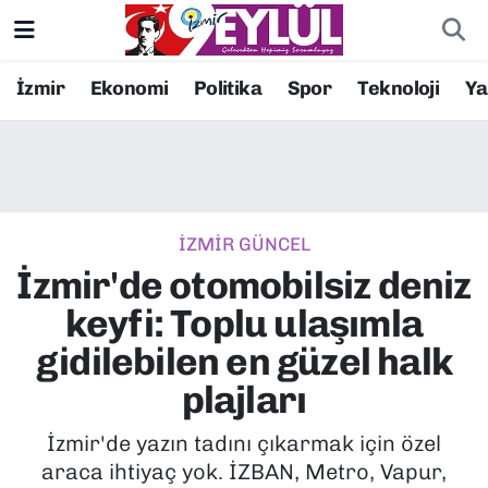
Resmi İlanlar
Konak Nöbetçi Eczaneler
İzmir
Ekonomi
Politika
Spor
Teknoloji
Y
BİLİM
Konak Hava Durumu
DÜNYA
Konak Trafik Yoğunluk Haritası
İZMİR GÜNCEL
EĞİTİM
Süper Lig Puan Durumu ve Fikstür
İzmir'de otomobilsiz deniz
EKONOMİ
Tüm Manşetler
keyfi: Toplu ulaşımla
gidilebilen en güzel halk
KÜLTÜR SANAT
Son Dakika Haberleri
plajları
MAGAZİN
Haber Arşivi
İzmir'de yazın tadını çıkarmak için özel
araca ihtiyaç yok. İZBAN, Metro, Vapur,
POLİTİKA