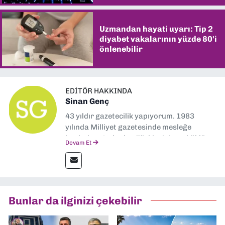
Uzmandan hayati uyarı: Tip 2
diyabet vakalarının yüzde 80'i
önlenebilir
EDITÖR HAKKINDA
Sinan Genç
43 yıldır gazetecilik yapıyorum. 1983
yılında Milliyet gazetesinde mesleğe
başladım. Ardından Türkiye’nin en köklü
Devam Et
gazetelerinden Yeni Asır’da 36 yıl boyunca
muhabir, editör, müdür yardımcısı ve spor
müdürü olarak görev yaptım. Ayrıca Yeni
Asır TV’de 7 yıl boyunca programlar
hazırlayıp sundum. Şu anda Dokuz Eylül
Bunlar da ilginizi çekebilir
Gazetesi'nde editörlük yapıyorum