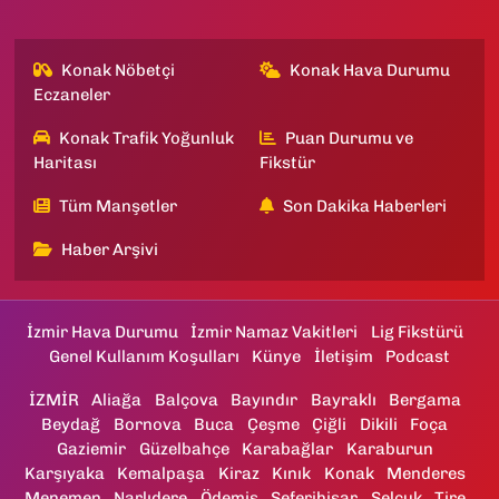
Konak Nöbetçi
Konak Hava Durumu
Eczaneler
Konak Trafik Yoğunluk
Puan Durumu ve
Haritası
Fikstür
Tüm Manşetler
Son Dakika Haberleri
Haber Arşivi
İzmir Hava Durumu
İzmir Namaz Vakitleri
Lig Fikstürü
Genel Kullanım Koşulları
Künye
İletişim
Podcast
İZMİR
Aliağa
Balçova
Bayındır
Bayraklı
Bergama
Beydağ
Bornova
Buca
Çeşme
Çiğli
Dikili
Foça
Gaziemir
Güzelbahçe
Karabağlar
Karaburun
Karşıyaka
Kemalpaşa
Kiraz
Kınık
Konak
Menderes
Menemen
Narlıdere
Ödemiş
Seferihisar
Selçuk
Tire