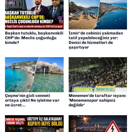
Başkan tutuklu, başkanvekili
İzmir’de cebinizi yakmadan
CHP’de: Meclis çoğunluğu
tatil yapabileceğiniz yer:
kimde?
Denizi de hizmetleri de
şaşırtıyor
Çeşme’nin gizli cenneti
Menemen’de taraftar isyanı:
ortaya çıktı! Ne işletme var
'Menemenspor sahipsiz
ne ücret…
değildir'