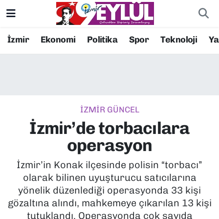
Resmi İlanlar
Konak Nöbetçi Eczaneler
İzmir
Ekonomi
Politika
Spor
Teknoloji
Y
BİLİM
Konak Hava Durumu
DÜNYA
Konak Trafik Yoğunluk Haritası
İZMİR GÜNCEL
EĞİTİM
Süper Lig Puan Durumu ve Fikstür
İzmir’de torbacılara
EKONOMİ
Tüm Manşetler
operasyon
KÜLTÜR SANAT
Son Dakika Haberleri
İzmir’in Konak ilçesinde polisin “torbacı”
olarak bilinen uyuşturucu satıcılarına
MAGAZİN
Haber Arşivi
yönelik düzenlediği operasyonda 33 kişi
gözaltına alındı, mahkemeye çıkarılan 13 kişi
POLİTİKA
tutuklandı. Operasyonda çok sayıda