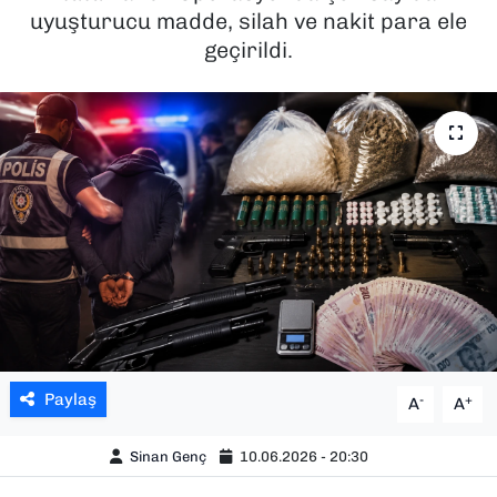
uyuşturucu madde, silah ve nakit para ele
SAĞLIK
geçirildi.
SPOR
TEKNOLOJİ
YAŞAM
YEREL YÖNETİMLER
Paylaş
-
+
A
A
Sinan Genç
10.06.2026 - 20:30