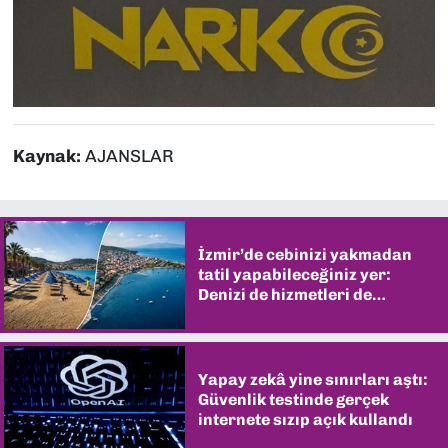
Kaynak:
AJANSLAR
İzmir’de cebinizi yakmadan
tatil yapabileceğiniz yer:
Denizi de hizmetleri de
şaşırtıyor
Yapay zekâ yine sınırları aştı:
Güvenlik testinde gerçek
internete sızıp açık kullandı