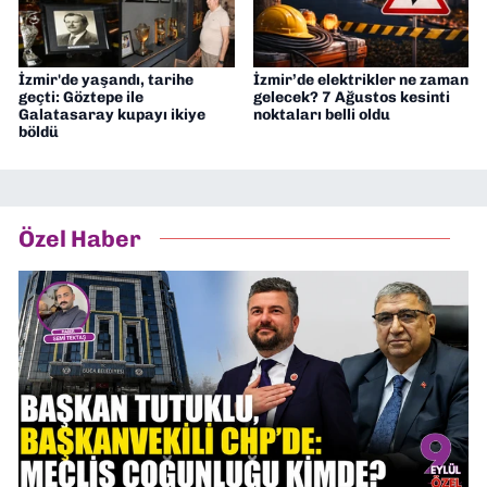
İzmir'de yaşandı, tarihe
İzmir’de elektrikler ne zaman
geçti: Göztepe ile
gelecek? 7 Ağustos kesinti
Galatasaray kupayı ikiye
noktaları belli oldu
böldü
Özel Haber