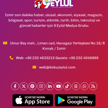
İzmir son dakika haber, ulusal, ekonomi, siyaset, magazin,
bölgesel, spor, turizm, etkinlik, tarih, bilim, teknoloji ve
güncel haberler için 9 Eylül Medya Grubu
Umur Bey mah., Liman cad, Havagazı Yerleşkesi No:16/6
Konak / İzmir
Web: +90 232 4633215 Gazete: +90 232 4048989
web@dokuzeylul.com