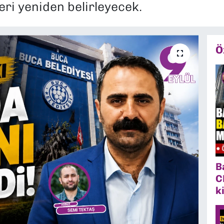
eri yeniden belirleyecek.
Ö
B
C
k