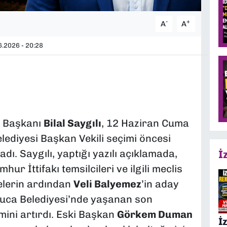
-
+
A
A
.2026 - 20:28
İl Başkanı
Bilal Saygılı
, 12 Haziran Cuma
lediyesi Başkan Vekili seçimi öncesi
adı. Saygılı, yaptığı yazılı açıklamada,
İ
hur İttifakı temsilcileri ve ilgili meclis
relerin ardından
Veli Balyemez
’in aday
Buca Belediyesi’nde yaşanan son
mini artırdı. Eski Başkan
Görkem Duman
İ