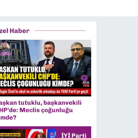
zel Haber
aşkan tutuklu, başkanvekili
HP’de: Meclis çoğunluğu
imde?
İYİ Parti