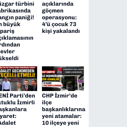
üzgar türbini
açıklarında
abrikasında
göçmen
angın paniği!
operasyonu:
n büyük
4’ü çocuk 73
ipariş
kişi yakalandı
çıklamasının
rdından
levler
ükseldi
ENİ Parti’den
CHP İzmir’de
utuklu İzmirli
ilçe
aşkanlara
başkanlıklarına
iyaret:
yeni atamalar:
Adalet
10 ilçeye yeni