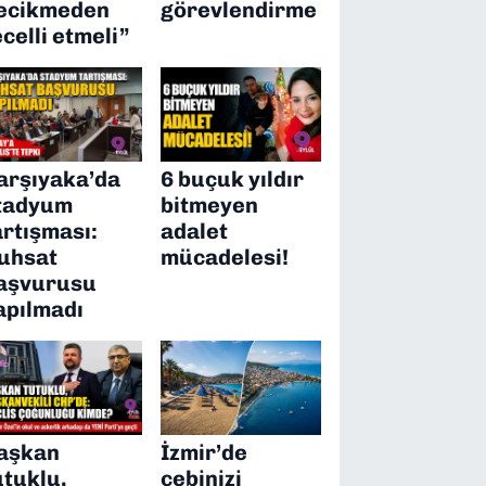
ecikmeden
görevlendirme
ecelli etmeli”
arşıyaka’da
6 buçuk yıldır
tadyum
bitmeyen
artışması:
adalet
uhsat
mücadelesi!
aşvurusu
apılmadı
aşkan
İzmir’de
utuklu,
cebinizi