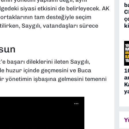
b
edeki siyasi etkisini de belirleyecek. AK
C
ak ortaklarının tam desteğiyle seçim
ç
k
ilirken, Saygılı, vatandaşları sürece
lsun
başarı dileklerini ileten Saygılı,
e huzur içinde geçmesini ve Buca
1
a
ir yönetimin işbaşına gelmesini temenni
K
y
Y