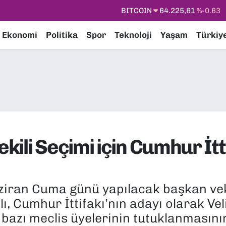
DOLAR
47,6704
%0
EURO
55,0406
%-0.08
Ekonomi
Politika
Spor
Teknoloji
Yaşam
Türkiy
STERLİN
64,2143
%0
GRAM ALTIN
6510.40
%0.45
BİST100
13.799
%70
BITCOIN
64.225,61
%-0.63
ili Seçimi için Cumhur İtt
ziran Cuma günü yapılacak başkan veki
lı, Cumhur İttifakı’nın adayı olarak Vel
azı meclis üyelerinin tutuklanmasını