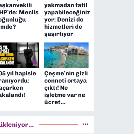
aşkanvekili
yakmadan tatil
HP’de: Meclis
yapabileceğiniz
oğunluğu
yer: Denizi de
imde?
hizmetleri de
şaşırtıyor
05 yıl hapisle
Çeşme’nin gizli
ranıyordu:
cenneti ortaya
açarken
çıktı! Ne
akalandı!
işletme var ne
ücret…
ükleniyor...