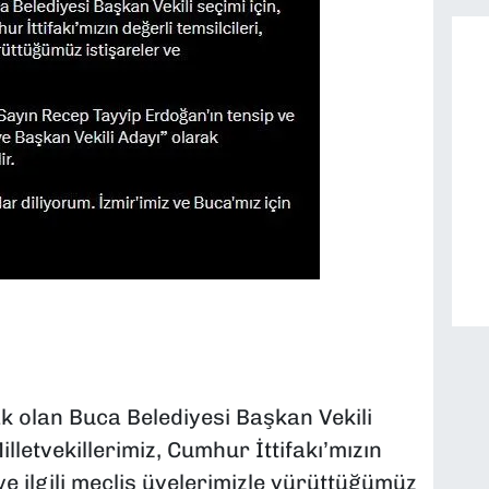
 olan Buca Belediyesi Başkan Vekili
lletvekillerimiz, Cumhur İttifakı’mızın
z ve ilgili meclis üyelerimizle yürüttüğümüz