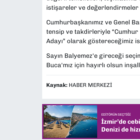
istişareler ve değerlendirmeler 
Cumhurbaşkanımız ve Genel Baş
tensip ve takdirleriyle “Cumhur 
Adayı” olarak göstereceğimiz is
Sayın Balyemez'e gireceği seçim
Buca'mız için hayırlı olsun inşal
Kaynak:
HABER MERKEZİ
EDITÖRÜN SEÇTIĞI
İzmir’de ceb
Denizi de hiz