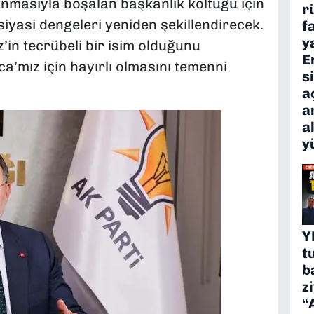
lanmasıyla boşalan başkanlık koltuğu için
r
siyasi dengeleri yeniden şekillendirecek.
f
y
’in tecrübeli bir isim olduğunu
E
a’mız için hayırlı olmasını temenni
s
a
a
a
y
Y
t
b
z
“