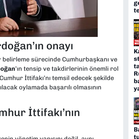
g
t
doğan’ın onayı
K
s
ay belirleme sürecinde Cumhurbaşkanı ve
t
doğan
’ın tensip ve takdirlerinin önemli rol
R
 Cumhur İttifakı’nı temsil edecek şekilde
b
pılacak oylamada başarılı olmasının
y
mhur İttifakı’nın
B
t
enin yönetim yapısını değil, aynı