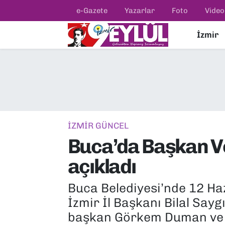
e-Gazete
Yazarlar
Foto
Video
İzmir
Resmi İlanlar
Konak Nöbetçi Eczaneler
BİLİM
Konak Hava Durumu
DÜNYA
Konak Trafik Yoğunluk Haritası
EĞİTİM
Süper Lig Puan Durumu ve Fikstür
İZMİR GÜNCEL
Buca’da Başkan Vek
EKONOMİ
Tüm Manşetler
açıkladı
KÜLTÜR SANAT
Son Dakika Haberleri
Buca Belediyesi’nde 12 Ha
MAGAZİN
Haber Arşivi
İzmir İl Başkanı Bilal Saygı
başkan Görkem Duman ve b
POLİTİKA