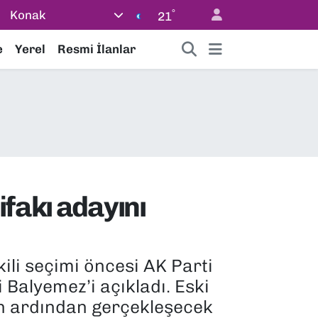
°
Konak
21
e
Yerel
Resmi İlanlar
ifakı adayını
li seçimi öncesi AK Parti
i Balyemez’i açıkladı. Eski
n ardından gerçekleşecek