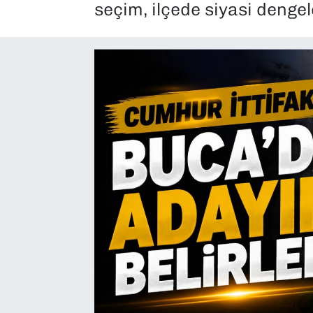
seçim, ilçede siyasi dengel
SAĞLIK
SPOR
TEKNOLOJİ
YAŞAM
YEREL YÖNETİMLER