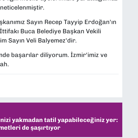
neticelenmiştir.
kanımız Sayın Recep Tayyip Erdoğan'ın
İttifakı Buca Belediye Başkan Vekili
im Sayın Veli Balyemez'dir.
de başarılar diliyorum. İzmir'imiz ve
lah.
inizi yakmadan tatil yapabileceğiniz yer:
metleri de şaşırtıyor