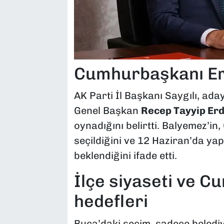
Cumhurbaşkanı Er
AK Parti İl Başkanı Saygılı, ad
Genel Başkan
Recep Tayyip Er
oynadığını belirtti. Balyemez’in,
seçildiğini ve 12 Haziran’da ya
beklendiğini ifade etti.
İlçe siyaseti ve Cu
hedefleri
Buca’daki seçim, sadece belediy