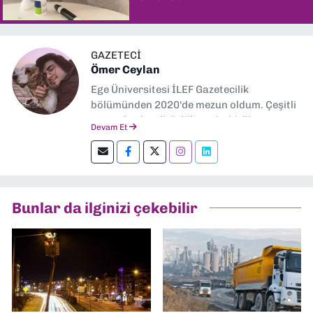
GAZETECİ
Ömer Ceylan
Ege Üniversitesi İLEF Gazetecilik
bölümünden 2020'de mezun oldum. Çeşitli
gazetelerde editörlük, muhabirlik yaptım.
Devam Et
Şu an kültür-sanat muhabirliği ve
editörlük yapıyorum.
Bunlar da ilginizi çekebilir