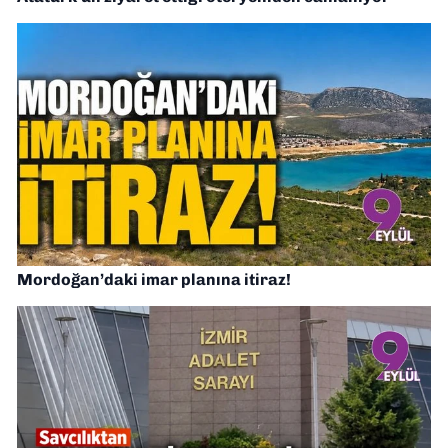
Mordoğan’daki imar planına itiraz!