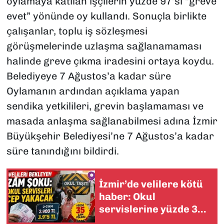
oylamaya katılan işçilerin yüzde 97’si “greve
evet” yönünde oy kullandı. Sonuçla birlikte
çalışanlar, toplu iş sözleşmesi
görüşmelerinde uzlaşma sağlanamaması
halinde greve çıkma iradesini ortaya koydu.
Belediyeye 7 Ağustos’a kadar süre
Oylamanın ardından açıklama yapan
sendika yetkilileri, grevin başlamaması ve
masada anlaşma sağlanabilmesi adına İzmir
Büyükşehir Belediyesi’ne 7 Ağustos’a kadar
süre tanındığını bildirdi.
İzmir’de velilere kötü
haber: Okul
servislerine yüzde 35
zam yolda