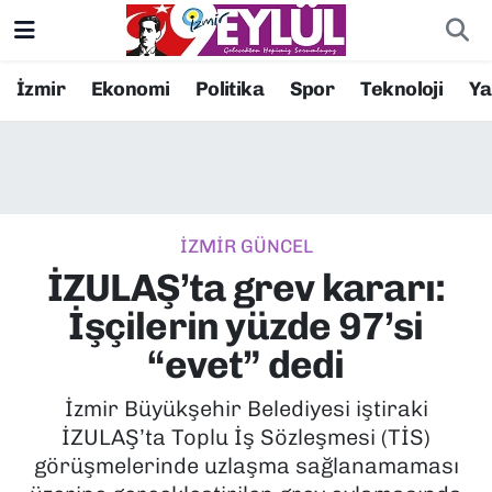
Resmi İlanlar
Konak Nöbetçi Eczaneler
İzmir
Ekonomi
Politika
Spor
Teknoloji
Y
BİLİM
Konak Hava Durumu
DÜNYA
Konak Trafik Yoğunluk Haritası
İZMİR GÜNCEL
EĞİTİM
Süper Lig Puan Durumu ve Fikstür
İZULAŞ’ta grev kararı:
EKONOMİ
Tüm Manşetler
İşçilerin yüzde 97’si
“evet” dedi
KÜLTÜR SANAT
Son Dakika Haberleri
İzmir Büyükşehir Belediyesi iştiraki
MAGAZİN
Haber Arşivi
İZULAŞ’ta Toplu İş Sözleşmesi (TİS)
görüşmelerinde uzlaşma sağlanamaması
POLİTİKA