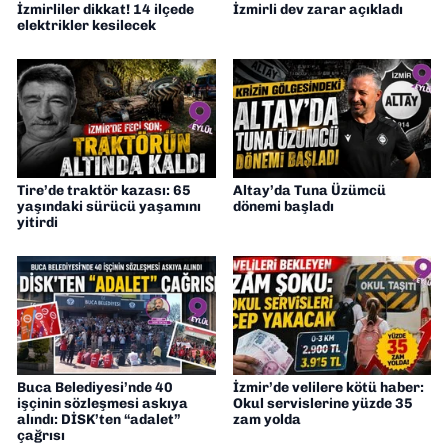
İzmirliler dikkat! 14 ilçede
İzmirli dev zarar açıkladı
elektrikler kesilecek
Tire’de traktör kazası: 65
Altay’da Tuna Üzümcü
yaşındaki sürücü yaşamını
dönemi başladı
yitirdi
Buca Belediyesi’nde 40
İzmir’de velilere kötü haber:
işçinin sözleşmesi askıya
Okul servislerine yüzde 35
alındı: DİSK’ten “adalet”
zam yolda
çağrısı