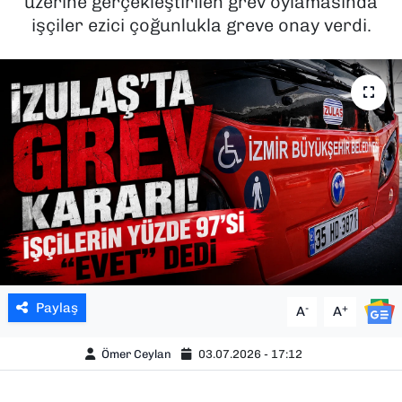
üzerine gerçekleştirilen grev oylamasında
işçiler ezici çoğunlukla greve onay verdi.
SAĞLIK
SPOR
TEKNOLOJİ
YAŞAM
YEREL YÖNETİMLER
Paylaş
-
+
A
A
Ömer Ceylan
03.07.2026 - 17:12