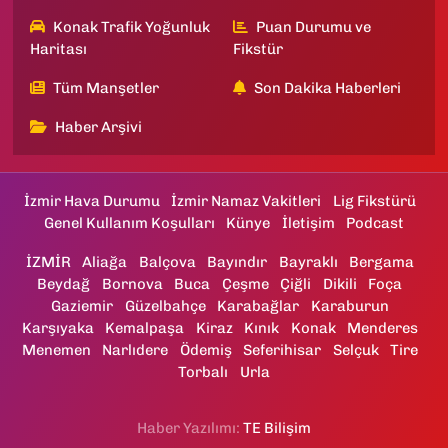
Konak Trafik Yoğunluk
Puan Durumu ve
Haritası
Fikstür
Tüm Manşetler
Son Dakika Haberleri
Haber Arşivi
İzmir Hava Durumu
İzmir Namaz Vakitleri
Lig Fikstürü
Genel Kullanım Koşulları
Künye
İletişim
Podcast
İZMİR
Aliağa
Balçova
Bayındır
Bayraklı
Bergama
Beydağ
Bornova
Buca
Çeşme
Çiğli
Dikili
Foça
Gaziemir
Güzelbahçe
Karabağlar
Karaburun
Karşıyaka
Kemalpaşa
Kiraz
Kınık
Konak
Menderes
Menemen
Narlıdere
Ödemiş
Seferihisar
Selçuk
Tire
Torbalı
Urla
Haber Yazılımı:
TE Bilişim