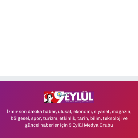
İzmir son dakika haber, ulusal, ekonomi, siyaset, magazin,
bölgesel, spor, turizm, etkinlik, tarih, bilim, teknoloji ve
güncel haberler için 9 Eylül Medya Grubu