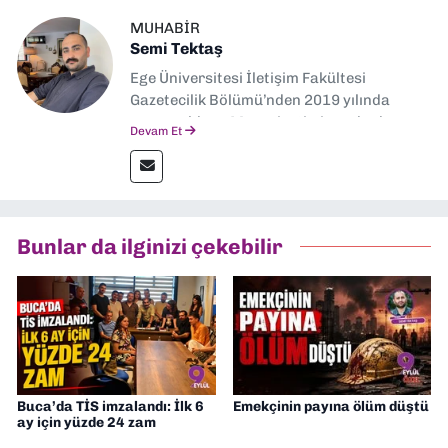
MUHABIR
Semi Tektaş
Ege Üniversitesi İletişim Fakültesi
Gazetecilik Bölümü’nden 2019 yılında
mezun oldum. Mezuniyetimin ardından
Devam Et
Ekonomik Çözüm, Yeni İzmir ve İlkses
Gazetesi gibi yayınlarda görev alarak
gazetecilik kariyerime başladım. Şubat
2026’dan bu yana ise Dokuz Eylül
Gazetesi’nde politika ve ekonomi
Bunlar da ilginizi çekebilir
muhabirliği yapıyorum.
Buca’da TİS imzalandı: İlk 6
Emekçinin payına ölüm düştü
ay için yüzde 24 zam