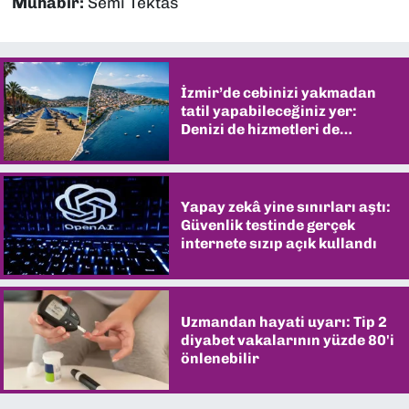
Muhabir:
Semi Tektas
İzmir’de cebinizi yakmadan
tatil yapabileceğiniz yer:
Denizi de hizmetleri de
şaşırtıyor
Yapay zekâ yine sınırları aştı:
Güvenlik testinde gerçek
internete sızıp açık kullandı
Uzmandan hayati uyarı: Tip 2
diyabet vakalarının yüzde 80'i
önlenebilir