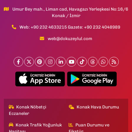
Umur Bey mah., Liman cad, Havagazı Yerleşkesi No:16/6
Konak / İzmir
Web: +90 232 4633215 Gazete: +90 232 4048989
web@dokuzeylul.com
Konak Nöbetçi
Konak Hava Durumu
Eczaneler
Konak Trafik Yoğunluk
Puan Durumu ve
Haritası
Fikstür