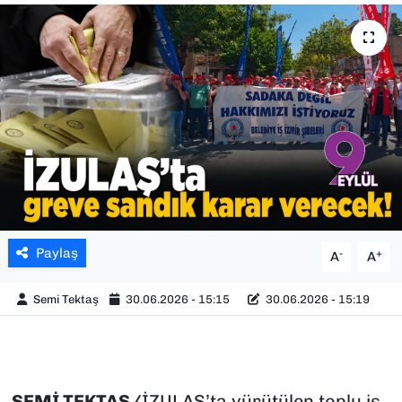
SAĞLIK
SPOR
TEKNOLOJİ
YAŞAM
YEREL YÖNETİMLER
Paylaş
-
+
A
A
Semi Tektaş
30.06.2026 - 15:15
30.06.2026 - 15:19
SEMİ TEKTAŞ/
İZULAŞ’ta yürütülen toplu iş