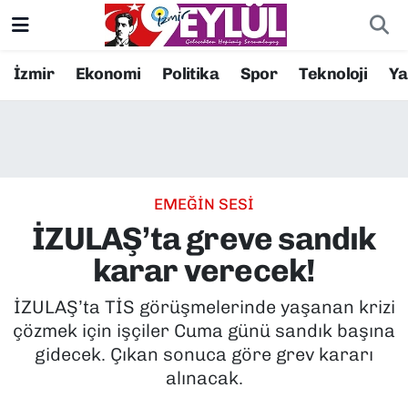
Resmi İlanlar
Konak Nöbetçi Eczaneler
İzmir
Ekonomi
Politika
Spor
Teknoloji
Y
BİLİM
Konak Hava Durumu
DÜNYA
Konak Trafik Yoğunluk Haritası
EMEĞİN SESİ
EĞİTİM
Süper Lig Puan Durumu ve Fikstür
İZULAŞ’ta greve sandık
EKONOMİ
Tüm Manşetler
karar verecek!
KÜLTÜR SANAT
Son Dakika Haberleri
İZULAŞ’ta TİS görüşmelerinde yaşanan krizi
çözmek için işçiler Cuma günü sandık başına
MAGAZİN
Haber Arşivi
gidecek. Çıkan sonuca göre grev kararı
alınacak.
POLİTİKA