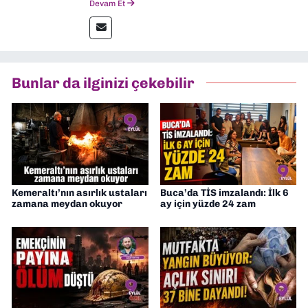
Devam Et
Ekonomik Çözüm, Yeni İzmir ve İlkses
Gazetesi gibi yayınlarda görev alarak
gazetecilik kariyerime başladım. Şubat
2026’dan bu yana ise Dokuz Eylül
Gazetesi’nde politika ve ekonomi
Bunlar da ilginizi çekebilir
muhabirliği yapıyorum.
Kemeraltı’nın asırlık ustaları
Buca’da TİS imzalandı: İlk 6
zamana meydan okuyor
ay için yüzde 24 zam