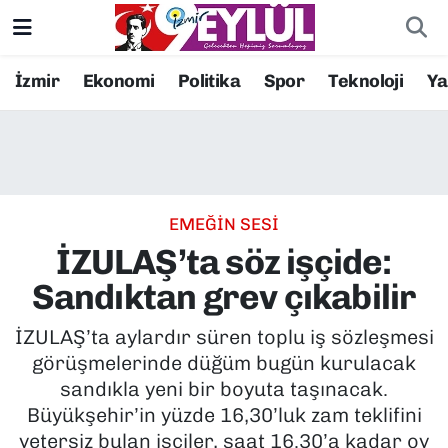
Resmi İlanlar
Konak Nöbetçi Eczaneler
İzmir
Ekonomi
Politika
Spor
Teknoloji
Y
BİLİM
Konak Hava Durumu
DÜNYA
Konak Trafik Yoğunluk Haritası
EMEĞİN SESİ
EĞİTİM
Süper Lig Puan Durumu ve Fikstür
İZULAŞ’ta söz işçide:
EKONOMİ
Tüm Manşetler
Sandıktan grev çıkabilir
KÜLTÜR SANAT
Son Dakika Haberleri
İZULAŞ’ta aylardır süren toplu iş sözleşmesi
görüşmelerinde düğüm bugün kurulacak
MAGAZİN
Haber Arşivi
sandıkla yeni bir boyuta taşınacak.
Büyükşehir’in yüzde 16,30’luk zam teklifini
POLİTİKA
yetersiz bulan işçiler, saat 16.30’a kadar oy