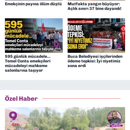
Emekçinin payına ölüm düştü
Mutfakta yangın büyüyor:
Açlık sınırı 37 bine dayandı!
595 günlük mücadele...
Buca Belediyesi işçilerinden
Temel Conta emekçileri
ödeme tepkisi: İyi niyetimiz
mücadeleyi mahkeme
sona erdi
salonlarına taşıyor
Özel Haber