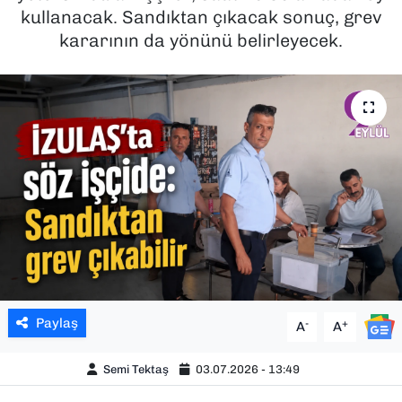
kullanacak. Sandıktan çıkacak sonuç, grev
SAĞLIK
kararının da yönünü belirleyecek.
SPOR
TEKNOLOJİ
YAŞAM
YEREL YÖNETİMLER
Paylaş
-
+
A
A
Semi Tektaş
03.07.2026 - 13:49