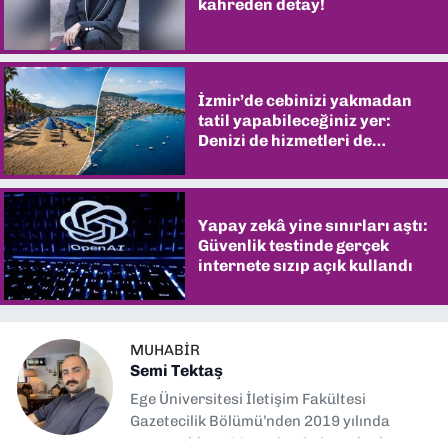
kahreden detay!
İzmir’de cebinizi yakmadan
tatil yapabileceğiniz yer:
Denizi de hizmetleri de
şaşırtıyor
Yapay zekâ yine sınırları aştı:
Güvenlik testinde gerçek
internete sızıp açık kullandı
MUHABIR
Semi Tektaş
Ege Üniversitesi İletişim Fakültesi
Gazetecilik Bölümü’nden 2019 yılında
mezun oldum. Mezuniyetimin ardından