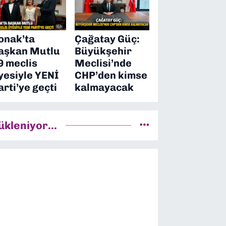
onak’ta
Çağatay Güç:
aşkan Mutlu
Büyükşehir
9 meclis
Meclisi’nde
yesiyle YENİ
CHP’den kimse
arti’ye geçti
kalmayacak
ükleniyor...