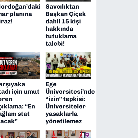
ordoğan’daki
Savcılıktan
mar planına
Başkan Çiçek
iraz!
dahil 15 kişi
hakkında
tutuklama
talebi!
arşıyaka
Ege
tadı için umut
Üniversitesi’nde
eren
“izin” tepkisi:
çıklama: “En
Üniversiteler
ağlam stat
yasaklarla
lacak”
yönetilemez