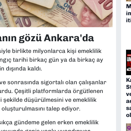
M
i
it
anın gözü Ankara'da
le birlikte milyonlarca kişi emeklilik
ngıç tarihi birkaç gün ya da birkaç ay
n dışında kaldı.
K
ve sonrasında sigortalı olan çalışanlar
S
urdu. Çeşitli platformlarda örgütlenen
v
i şekilde düşürülmesini ve emeklilik
a
s
 oluşturulmasını talep ediyor.
o
kça gündeme gelen erken emeklilik
muoyunda geniş yankı uyandırıyor.