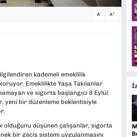
-
+
A
A
ilgilendiren kademeli emeklilik
koruyor. Emeklilikte Yaşa Takılanlar
İ
amayan ve sigorta başlangıcı 8 Eylül
, yeni bir düzenleme beklentisiyle
r.
sek olduğunu düşünen çalışanlar, sigorta
M
B
nek bir geçiş sistemi uygulanmasını