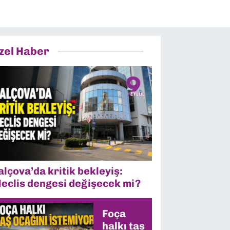
zel Haber
alçova’da kritik bekleyiş:
eclis dengesi değişecek mi?
Foça
halkı taş