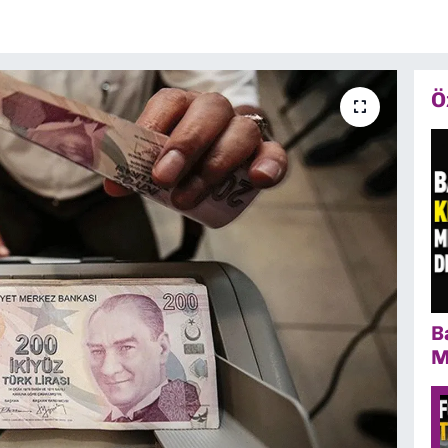
Ö
B
M