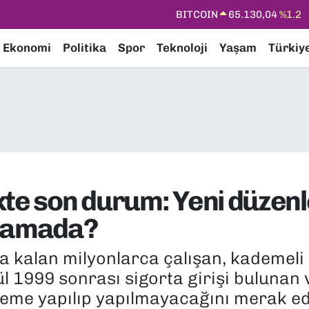
DOLAR
47,7106
%0.17
EURO
55,1652
%0.27
Ekonomi
Politika
Spor
Teknoloji
Yaşam
Türkiy
STERLİN
64,4046
%0.35
GRAM ALTIN
6618.49
%2.12
BİST100
13.773
%-19
BITCOIN
65.130,04
%1.2
kte son durum: Yeni düzen
aşamada?
 kalan milyonlarca çalışan, kademeli e
ül 1999 sonrası sigorta girişi bulunan
nleme yapılıp yapılmayacağını merak e