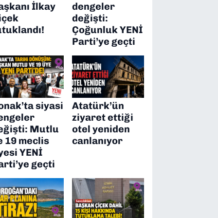
aşkanı İlkay
dengeler
içek
değişti:
utuklandı!
Çoğunluk YENİ
Parti’ye geçti
onak’ta siyasi
Atatürk’ün
engeler
ziyaret ettiği
eğişti: Mutlu
otel yeniden
e 19 meclis
canlanıyor
yesi YENİ
arti’ye geçti