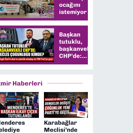
ocağını
istemiyor
Başkan
tutuklu,
başkanvekili
CHP’de:
Meclis
çoğunluğu
kimde?
zmir Haberleri
enderes
Karabağlar
elediye
Meclisi’nde