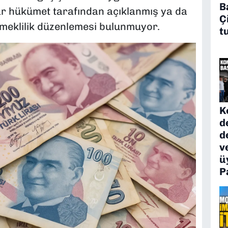
B
ar hükümet tarafından açıklanmış ya da
Ç
emeklilik düzenlemesi bulunmuyor.
t
K
d
d
v
ü
P