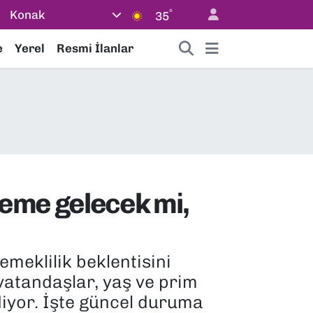
°
Konak
35
e
Yerel
Resmi İlanlar
leme gelecek mi,
meklilik beklentisini
 vatandaşlar, yaş ve prim
diyor. İşte güncel duruma