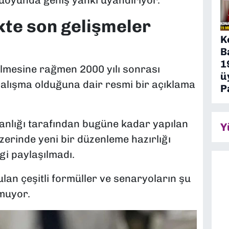
kte son gelişmeler
K
B
1
mesine rağmen 2000 yılı sonrası
ü
 çalışma olduğuna dair resmi bir açıklama
P
anlığı tarafından bugüne kadar yapılan
Y
erinde yeni bir düzenleme hazırlığı
gi paylaşılmadı.
n çeşitli formüller ve senaryoların şu
nmuyor.