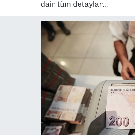
dair tüm detaylar...
SAĞLIK
SPOR
TEKNOLOJİ
YAŞAM
YEREL YÖNETİMLER