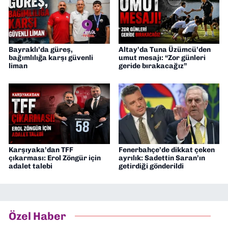
Bayraklı’da güreş,
Altay’da Tuna Üzümcü’den
bağımlılığa karşı güvenli
umut mesajı: “Zor günleri
liman
geride bırakacağız”
Karşıyaka’dan TFF
Fenerbahçe’de dikkat çeken
çıkarması: Erol Zöngür için
ayrılık: Sadettin Saran’ın
adalet talebi
getirdiği gönderildi
Özel Haber