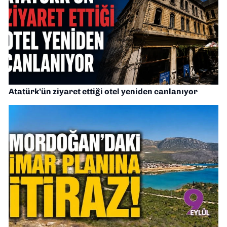
Atatürk’ün ziyaret ettiği otel yeniden canlanıyor