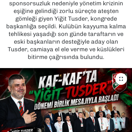
sponsorsuzluk nedeniyle yönetim krizinin
eşiğine gelindiği zorlu süreçte ateşten
SAĞLIK
gömleği giyen Yiğit Tusder, kongrede
başkanlığa seçildi. Kulübün kayyuma kalma
SPOR
tehlikesi yaşadığı son günde taraftarın ve
TEKNOLOJİ
eski başkanların desteğiyle aday olan
Tusder, camiaya el ele verme ve küslükleri
YAŞAM
bitirme çağrısında bulundu.
YEREL YÖNETİMLER