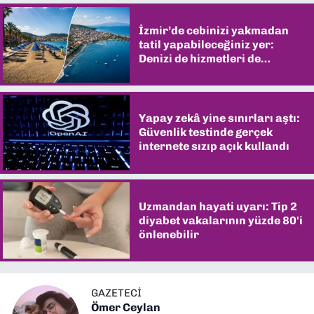
İzmir’de cebinizi yakmadan
tatil yapabileceğiniz yer:
Denizi de hizmetleri de
şaşırtıyor
Yapay zekâ yine sınırları aştı:
Güvenlik testinde gerçek
internete sızıp açık kullandı
Uzmandan hayati uyarı: Tip 2
diyabet vakalarının yüzde 80'i
önlenebilir
GAZETECİ
Ömer Ceylan