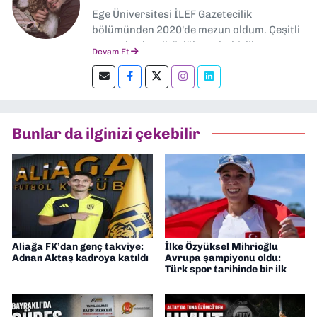
Ege Üniversitesi İLEF Gazetecilik
bölümünden 2020'de mezun oldum. Çeşitli
gazetelerde editörlük, muhabirlik yaptım.
Devam Et
Şu an kültür-sanat muhabirliği ve
editörlük yapıyorum.
Bunlar da ilginizi çekebilir
Aliağa FK’dan genç takviye:
İlke Özyüksel Mihrioğlu
Adnan Aktaş kadroya katıldı
Avrupa şampiyonu oldu:
Türk spor tarihinde bir ilk