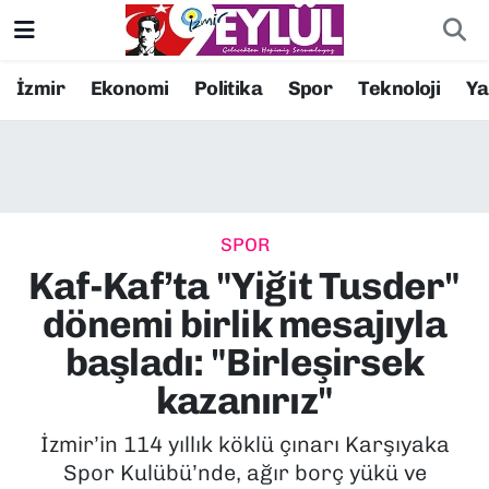
Resmi İlanlar
Konak Nöbetçi Eczaneler
İzmir
Ekonomi
Politika
Spor
Teknoloji
Y
BİLİM
Konak Hava Durumu
DÜNYA
Konak Trafik Yoğunluk Haritası
SPOR
EĞİTİM
Süper Lig Puan Durumu ve Fikstür
Kaf-Kaf’ta "Yiğit Tusder"
EKONOMİ
Tüm Manşetler
dönemi birlik mesajıyla
başladı: "Birleşirsek
KÜLTÜR SANAT
Son Dakika Haberleri
kazanırız"
MAGAZİN
Haber Arşivi
İzmir’in 114 yıllık köklü çınarı Karşıyaka
Spor Kulübü’nde, ağır borç yükü ve
POLİTİKA