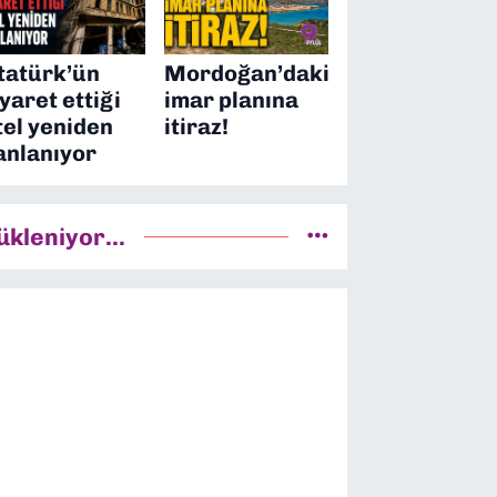
tatürk’ün
Mordoğan’daki
iyaret ettiği
imar planına
tel yeniden
itiraz!
anlanıyor
ükleniyor...