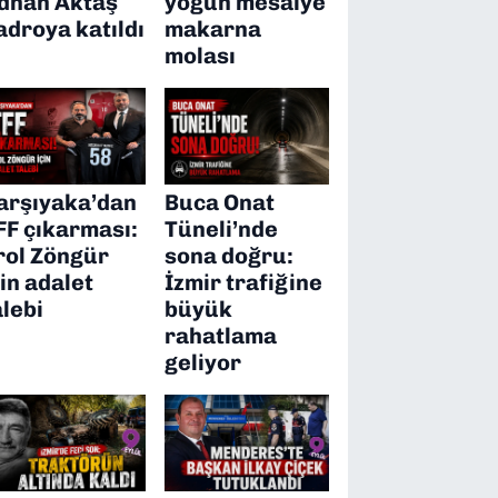
dnan Aktaş
yoğun mesaiye
adroya katıldı
makarna
molası
arşıyaka’dan
Buca Onat
FF çıkarması:
Tüneli’nde
rol Zöngür
sona doğru:
çin adalet
İzmir trafiğine
alebi
büyük
rahatlama
geliyor