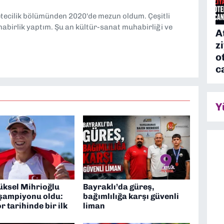
etecilik bölümünden 2020'de mezun oldum. Çeşitli
abirlik yaptım. Şu an kültür-sanat muhabirliği ve
A
z
o
c
Y
üksel Mihrioğlu
Bayraklı’da güreş,
şampiyonu oldu:
bağımlılığa karşı güvenli
r tarihinde bir ilk
liman