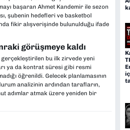
A
tmayı başaran Ahmet Kandemir ile sezon
k
sı, şubenin hedefleri ve basketbol
a fikir alışverişinde bulunulduğu ifade
nraki görüşmeye kaldı
K
 gerçekleştirilen bu ilk zirvede yeni
T
E
rı ya da kontrat süresi gibi resmi
i
adığı öğrenildi. Gelecek planlamasının
t
urum analizinin ardından tarafların,
t adımlar atmak üzere yeniden bir