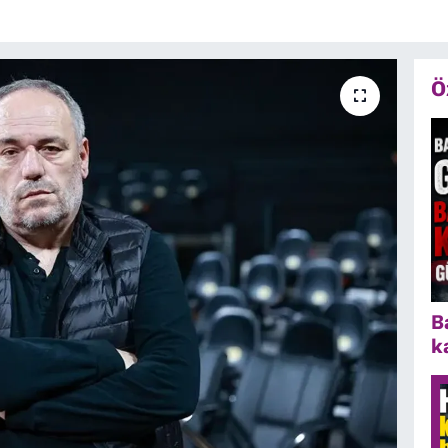
Ö
B
k