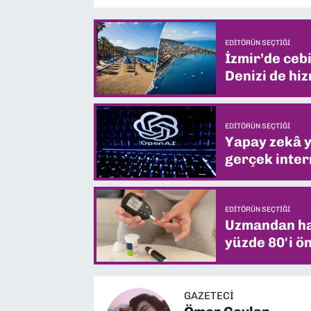
EDITÖRÜN SEÇTIĞI
İzmir’de ceb
Denizi de hiz
EDITÖRÜN SEÇTIĞI
Yapay zekâ yi
gerçek intern
EDITÖRÜN SEÇTIĞI
Uzmandan hay
yüzde 80'i ön
GAZETECİ