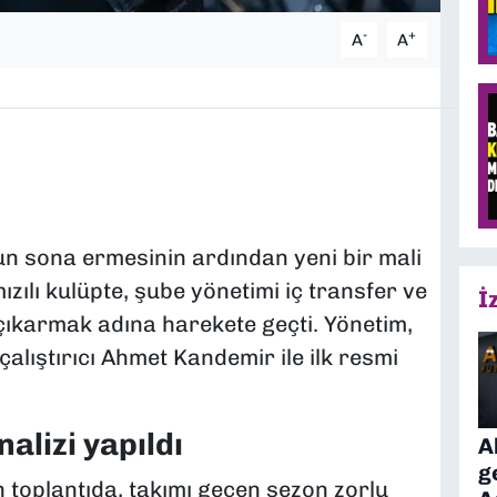
-
+
A
A
 sona ermesinin ardından yeni bir mali
ızılı kulüpte, şube yönetimi iç transfer ve
İ
çıkarmak adına harekete geçti. Yönetim,
alıştırıcı Ahmet Kandemir ile ilk resmi
alizi yapıldı
A
g
n toplantıda, takımı geçen sezon zorlu