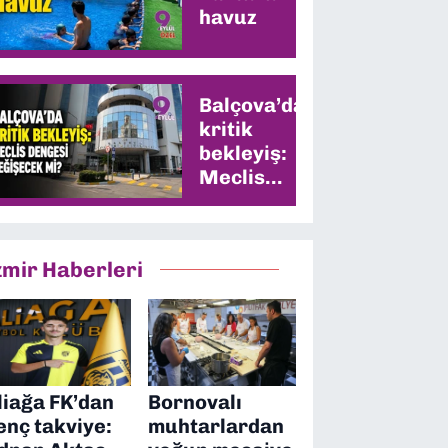
havuz
Balçova’da
kritik
bekleyiş:
Meclis
dengesi
değişecek
mi?
zmir Haberleri
liağa FK’dan
Bornovalı
enç takviye:
muhtarlardan