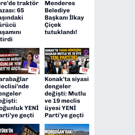
ire’de traktör
Menderes
azası: 65
Belediye
aşındaki
Başkanı İlkay
ürücü
Çiçek
aşamını
tutuklandı!
itirdi
arabağlar
Konak’ta siyasi
eclisi’nde
dengeler
engeler
değişti: Mutlu
eğişti:
ve 19 meclis
oğunluk YENİ
üyesi YENİ
arti’ye geçti
Parti’ye geçti