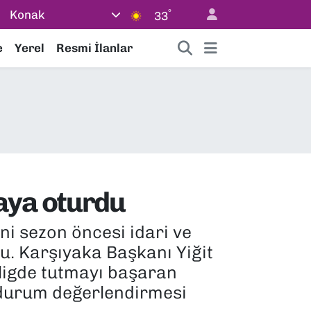
°
Konak
33
e
Yerel
Resmi İlanlar
aya oturdu
ni sezon öncesi idari ve
u. Karşıyaka Başkanı Yiğit
 ligde tutmayı başaran
 durum değerlendirmesi