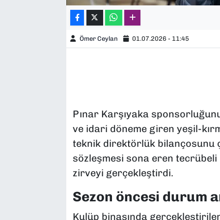
Ömer Ceylan
01.07.2026 - 11:45
Pınar Karşıyaka sponsorluğunun
ve idari döneme giren yeşil-kırm
teknik direktörlük bilançosunu 
sözleşmesi sona eren tecrübeli ç
zirveyi gerçekleştirdi.
Sezon öncesi durum an
Kulüp binasında gerçekleştirile