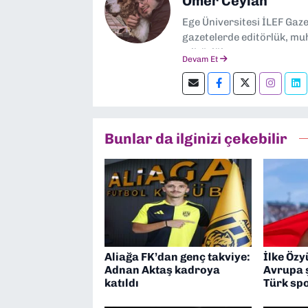
Ömer Ceylan
Ege Üniversitesi İLEF Gaz
gazetelerde editörlük, muh
editörlük yapıyorum.
Devam Et
Bunlar da ilginizi çekebilir
Aliağa FK’dan genç takviye:
İlke Özy
Adnan Aktaş kadroya
Avrupa 
katıldı
Türk spo