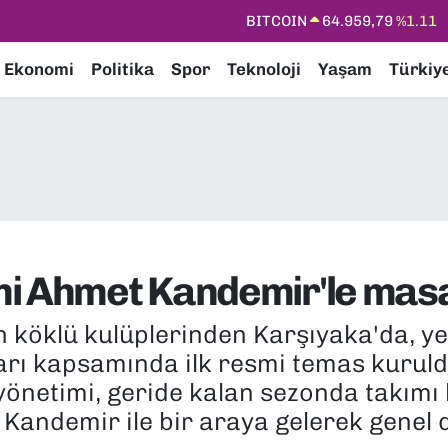
DOLAR
47,7436
%0.18
EURO
55,2510
%0.32
Ekonomi
Politika
Spor
Teknoloji
Yaşam
Türkiy
STERLİN
64,4811
%0.38
GRAM ALTIN
6660.55
%0.03
BİST100
13.779
%-14
BITCOIN
64.959,79
%1.11
mi Ahmet Kandemir'le mas
n köklü kulüplerinden Karşıyaka'da, ye
arı kapsamında ilk resmi temas kuruld
yönetimi, geride kalan sezonda takımı
Kandemir ile bir araya gelerek genel