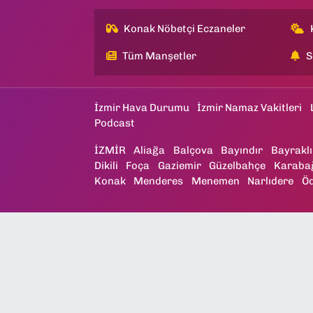
Konak Nöbetçi Eczaneler
Tüm Manşetler
S
İzmir Hava Durumu
İzmir Namaz Vakitleri
Podcast
İZMİR
Aliağa
Balçova
Bayındır
Bayraklı
Dikili
Foça
Gaziemir
Güzelbahçe
Karaba
Konak
Menderes
Menemen
Narlıdere
Ö