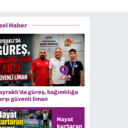
zel Haber
ayraklı’da güreş, bağımlılığa
arşı güvenli liman
Hayat
kurtaran