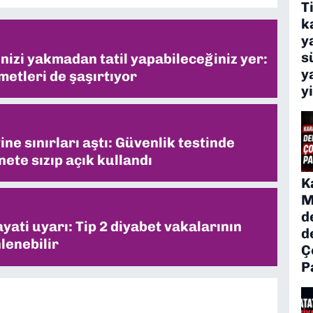
T
k
y
s
inizi yakmadan tatil yapabileceğiniz yer:
y
metleri de şaşırtıyor
y
ne sınırları aştı: Güvenlik testinde
ete sızıp açık kullandı
K
M
d
ati uyarı: Tip 2 diyabet vakalarının
d
lenebilir
Ç
P