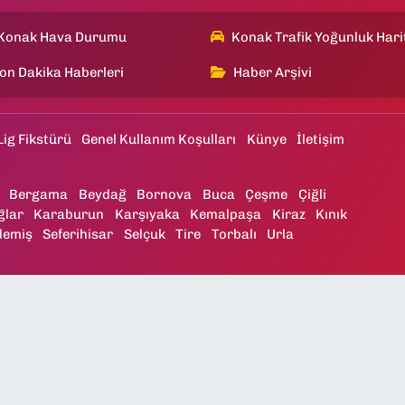
Konak Hava Durumu
Konak Trafik Yoğunluk Hari
on Dakika Haberleri
Haber Arşivi
Lig Fikstürü
Genel Kullanım Koşulları
Künye
İletişim
Bergama
Beydağ
Bornova
Buca
Çeşme
Çiğli
ğlar
Karaburun
Karşıyaka
Kemalpaşa
Kiraz
Kınık
demiş
Seferihisar
Selçuk
Tire
Torbalı
Urla