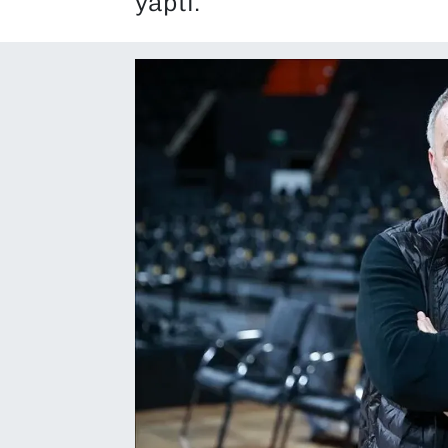
yaptı.
SAĞLIK
SPOR
TEKNOLOJİ
YAŞAM
YEREL YÖNETİMLER