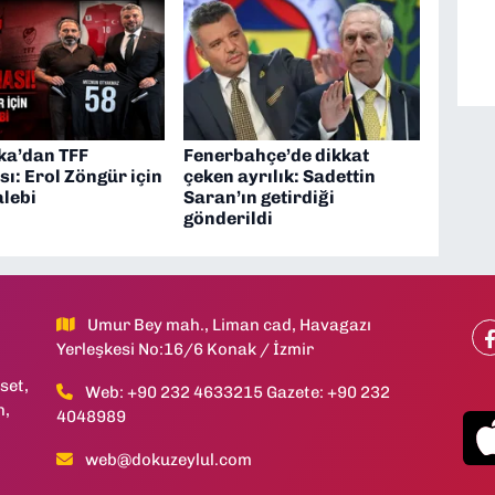
ka’dan TFF
Fenerbahçe’de dikkat
ı: Erol Zöngür için
çeken ayrılık: Sadettin
alebi
Saran’ın getirdiği
gönderildi
Umur Bey mah., Liman cad, Havagazı
Yerleşkesi No:16/6 Konak / İzmir
set,
Web: +90 232 4633215 Gazete: +90 232
h,
4048989
web@dokuzeylul.com