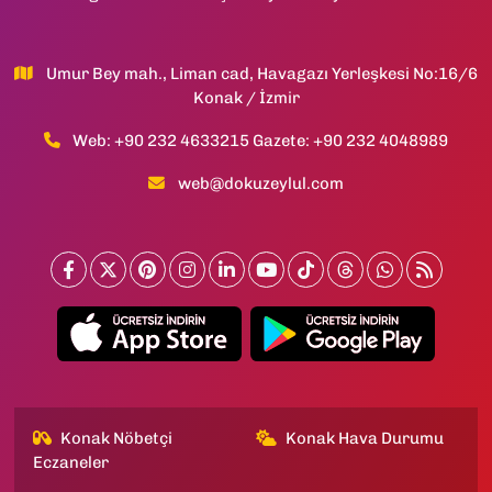
Umur Bey mah., Liman cad, Havagazı Yerleşkesi No:16/6
Konak / İzmir
Web: +90 232 4633215 Gazete: +90 232 4048989
web@dokuzeylul.com
Konak Nöbetçi
Konak Hava Durumu
Eczaneler