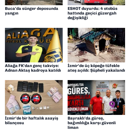
Buca’da sünger deposunda
ESHOT duyurdu: 4 otobüs
yangın
hattında geçici güzergah
değişikliği
Aliağa FK’dan genç takviye:
İzmir’de üç köpeğe tüfekle
Adnan Aktaş kadroya katıldı
ateş açıldı: Şüpheli yakalandı
İzmir’de bir haftalık asayiş
Bayraklı’da güreş,
bilançosu
bağımlılığa karşı güvenli
liman