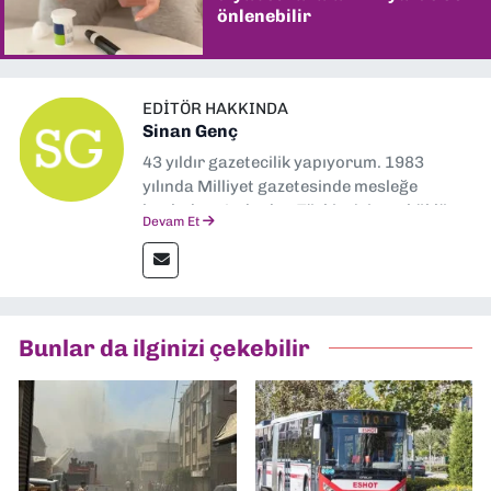
önlenebilir
EDITÖR HAKKINDA
Sinan Genç
43 yıldır gazetecilik yapıyorum. 1983
yılında Milliyet gazetesinde mesleğe
başladım. Ardından Türkiye’nin en köklü
Devam Et
gazetelerinden Yeni Asır’da 36 yıl boyunca
muhabir, editör, müdür yardımcısı ve spor
müdürü olarak görev yaptım. Ayrıca Yeni
Asır TV’de 7 yıl boyunca programlar
hazırlayıp sundum. Şu anda Dokuz Eylül
Bunlar da ilginizi çekebilir
Gazetesi'nde editörlük yapıyorum