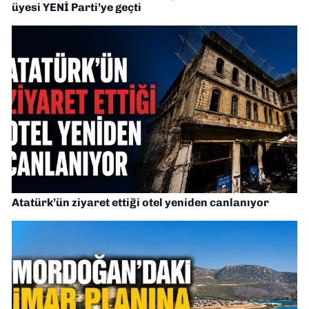
üyesi YENİ Parti’ye geçti
Atatürk’ün ziyaret ettiği otel yeniden canlanıyor