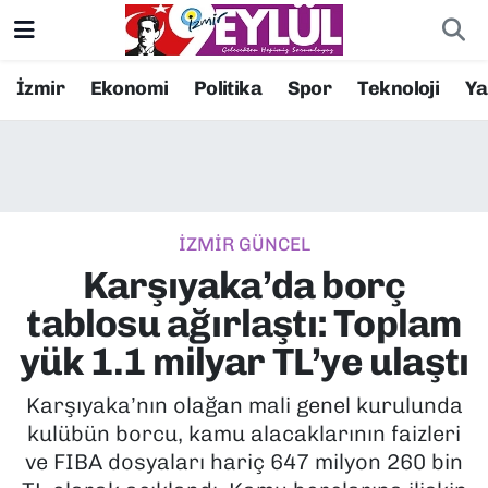
Resmi İlanlar
Konak Nöbetçi Eczaneler
İzmir
Ekonomi
Politika
Spor
Teknoloji
Y
BİLİM
Konak Hava Durumu
DÜNYA
Konak Trafik Yoğunluk Haritası
İZMİR GÜNCEL
EĞİTİM
Süper Lig Puan Durumu ve Fikstür
Karşıyaka’da borç
EKONOMİ
Tüm Manşetler
tablosu ağırlaştı: Toplam
yük 1.1 milyar TL’ye ulaştı
KÜLTÜR SANAT
Son Dakika Haberleri
Karşıyaka’nın olağan mali genel kurulunda
MAGAZİN
Haber Arşivi
kulübün borcu, kamu alacaklarının faizleri
ve FIBA dosyaları hariç 647 milyon 260 bin
POLİTİKA