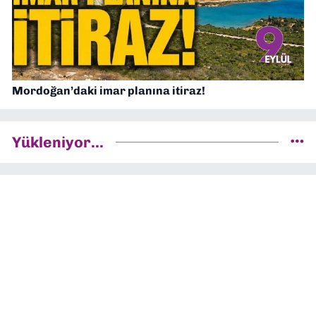
Mordoğan’daki imar planına itiraz!
Yükleniyor...