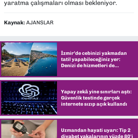
yaratma çalışmaları olması bekleniyor.
Kaynak:
AJANSLAR
İzmir’de cebinizi yakmadan
tatil yapabileceğiniz yer:
Denizi de hizmetleri de
şaşırtıyor
Yapay zekâ yine sınırları aştı:
Güvenlik testinde gerçek
internete sızıp açık kullandı
Uzmandan hayati uyarı: Tip 2
diyabet vakalarının yüzde 80'i