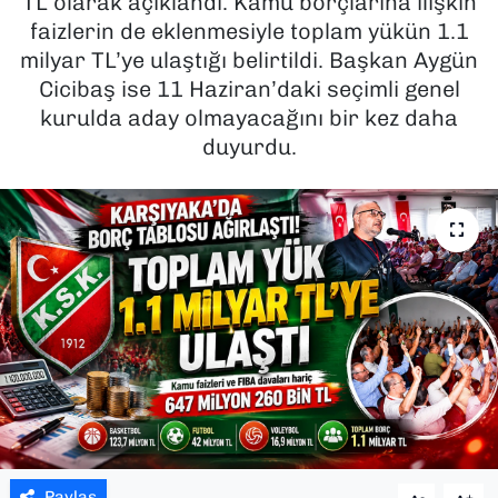
TL olarak açıklandı. Kamu borçlarına ilişkin
faizlerin de eklenmesiyle toplam yükün 1.1
SAĞLIK
milyar TL’ye ulaştığı belirtildi. Başkan Aygün
Cicibaş ise 11 Haziran’daki seçimli genel
SPOR
kurulda aday olmayacağını bir kez daha
duyurdu.
TEKNOLOJİ
YAŞAM
YEREL YÖNETİMLER
Paylaş
-
+