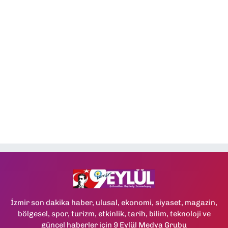
İzmir son dakika haber, ulusal, ekonomi, siyaset, magazin,
bölgesel, spor, turizm, etkinlik, tarih, bilim, teknoloji ve
güncel haberler için 9 Eylül Medya Grubu