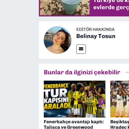
Türkiye'de k
evlerde gerç
EDITÖR HAKKINDA
Belinay Tosun
Bunlar da ilginizi çekebilir
Fenerbahçe avantajı kaptı:
Beşiktaş
Talisca ve Greenwood
Hradec 