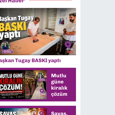
zel Haber
aşkan Tugay BASKI yaptı
Mutlu
güne
kiralık
çözüm
Savaş,