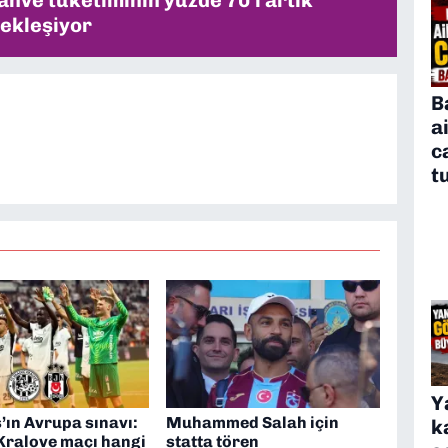
ahve tüketiminin yüzde 70’i artık
ekleşiyor
B
a
c
t
Y
’ın Avrupa sınavı:
Muhammed Salah için
k
Kralove maçı hangi
statta tören