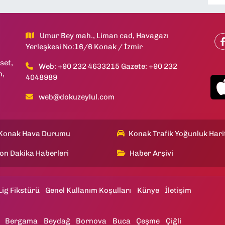
Umur Bey mah., Liman cad, Havagazı
Yerleşkesi No:16/6 Konak / İzmir
set,
Web: +90 232 4633215 Gazete: +90 232
h,
4048989
web@dokuzeylul.com
Konak Hava Durumu
Konak Trafik Yoğunluk Hari
on Dakika Haberleri
Haber Arşivi
Lig Fikstürü
Genel Kullanım Koşulları
Künye
İletişim
Bergama
Beydağ
Bornova
Buca
Çeşme
Çiğli