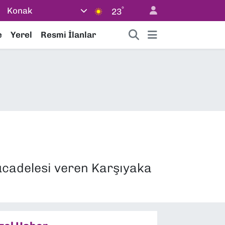
°
Konak
23
e
Yerel
Resmi İlanlar
cadelesi veren Karşıyaka