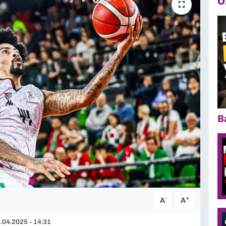
Ö
B
-
+
A
A
.04.2025 - 14:31