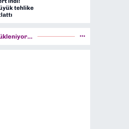
ert indi!
üyük tehlike
tlattı
ükleniyor...