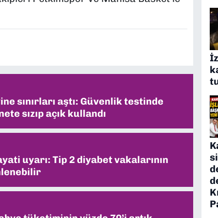
İ
k
t
ne sınırları aştı: Güvenlik testinde
ete sızıp açık kullandı
K
s
ati uyarı: Tip 2 diyabet vakalarının
d
lenebilir
d
K
P