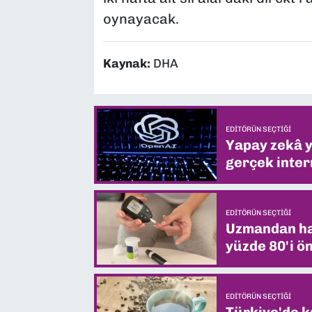
oynayacak.
Kaynak:
DHA
EDITÖRÜN SEÇTIĞI
Yapay zekâ yi
gerçek intern
EDITÖRÜN SEÇTIĞI
Uzmandan hay
yüzde 80'i ön
EDITÖRÜN SEÇTIĞI