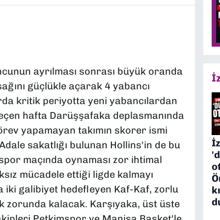
uncunun ayrılması sonrası büyük oranda
İ
ağını güçlükle açarak 4 yabancı
arda kritik periyotta yeni yabancılardan
. Geçen hafta Darüşşafaka deplasmanında
örev yapamayan takımın skorer ismi
İ
. Adale sakatlığı bulunan Hollins'in de bu
'
spor maçında oynaması zor ihtimal
o
ıksız mücadele ettiği ligde kalmayı
Ö
 iki galibiyet hedefleyen Kaf-Kaf, zorlu
k
d
k zorunda kalacak. Karşıyaka, üst üste
 rakipleri Petkimspor ve Manisa Basket'le