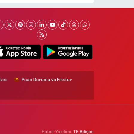
tası
Puan Durumu ve Fikstür
Haber Yazılımı:
TE Bilişim