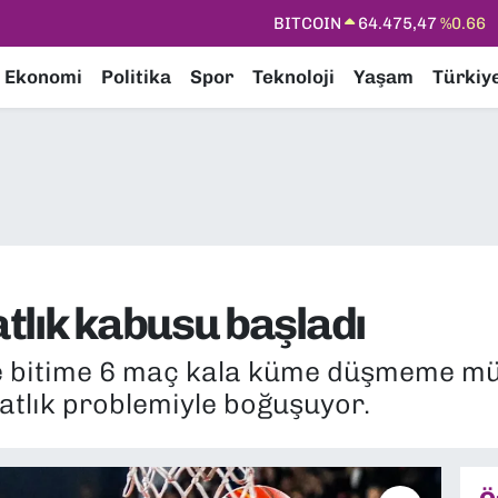
DOLAR
47,5971
%0.05
EURO
55,1336
%0.18
Ekonomi
Politika
Spor
Teknoloji
Yaşam
Türkiy
STERLİN
64,2534
%0.22
GRAM ALTIN
6527.85
%0.54
BİST100
13.703
%0
BITCOIN
64.475,47
%0.66
tlık kabusu başladı
 bitime 6 maç kala küme düşmeme mü
atlık problemiyle boğuşuyor.