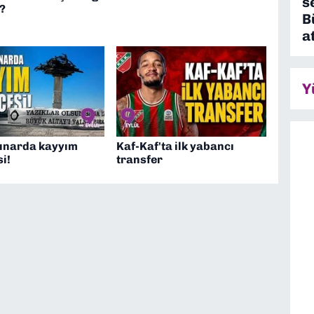
s
?
B
a
Y
çınarda kayyım
Kaf-Kaf'ta ilk yabancı
i!
transfer