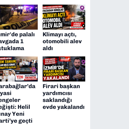
zmir'de palalı
Klimayı açtı,
avgada 1
otomobili alev
utuklama
aldı
arabağlar’da
Firari başkan
iyasi
yardımcısı
engeler
saklandığı
eğişti: Helil
evde yakalandı
ınay Yeni
arti’ye geçti