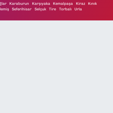
ğlar
Karaburun
Karşıyaka
Kemalpaşa
Kiraz
Kınık
demiş
Seferihisar
Selçuk
Tire
Torbalı
Urla