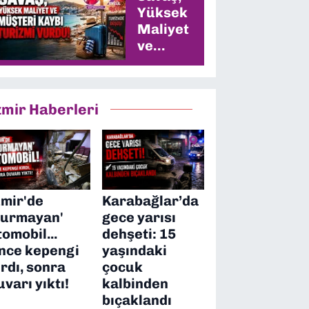
Yüksek
Maliyet
ve
Müşteri
Kaybı
Turizmi
zmir Haberleri
Vurdu
zmir'de
Karabağlar’da
durmayan'
gece yarısı
tomobil...
dehşeti: 15
nce kepengi
yaşındaki
ırdı, sonra
çocuk
uvarı yıktı!
kalbinden
bıçaklandı