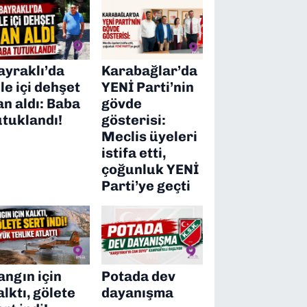
ayraklı’da
Karabağlar’da
ile içi dehşet
YENİ Parti’nin
an aldı: Baba
gövde
utuklandı!
gösterisi:
Meclis üyeleri
istifa etti,
çoğunluk YENİ
Parti’ye geçti
angın için
Potada dev
alktı, gölete
dayanışma