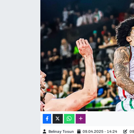
SAĞLIK
SPOR
TEKNOLOJİ
YAŞAM
YEREL YÖNETİMLER
Belinay Tosun
09.04.2025 - 14:24
09