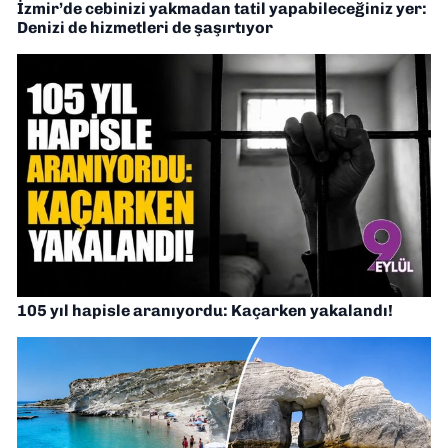
İzmir’de cebinizi yakmadan tatil yapabileceğiniz yer:
Denizi de hizmetleri de şaşırtıyor
105 yıl hapisle aranıyordu: Kaçarken yakalandı!