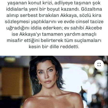
yaşanan konut krizi, adliyeye taşınan şok
iddialarla yeni bir boyut kazandı. Gözaltına
SAĞLIK
alınıp serbest bırakılan Akkaya, sözlü kira
sözleşmesi yaptıklarını ve evde cinsel tacize
SPOR
uğradığını iddia ederken; ev sahibi Akcebe
TEKNOLOJİ
ise Akkaya'yı tamamen yardım amaçlı
misafir ettiğini belirterek tüm suçlamaları
YAŞAM
kesin bir dille reddetti.
YEREL YÖNETİMLER