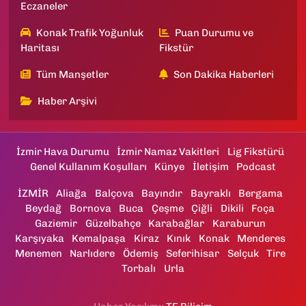
Eczaneler
Konak Trafik Yoğunluk
Puan Durumu ve
Haritası
Fikstür
Tüm Manşetler
Son Dakika Haberleri
Haber Arşivi
İzmir Hava Durumu
İzmir Namaz Vakitleri
Lig Fikstürü
Genel Kullanım Koşulları
Künye
İletişim
Podcast
İZMİR
Aliağa
Balçova
Bayındır
Bayraklı
Bergama
Beydağ
Bornova
Buca
Çeşme
Çiğli
Dikili
Foça
Gaziemir
Güzelbahçe
Karabağlar
Karaburun
Karşıyaka
Kemalpaşa
Kiraz
Kınık
Konak
Menderes
Menemen
Narlıdere
Ödemiş
Seferihisar
Selçuk
Tire
Torbalı
Urla