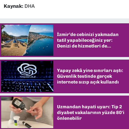
Kaynak:
DHA
İzmir’de cebinizi yakmadan
tatil yapabileceğiniz yer:
Denizi de hizmetleri de
şaşırtıyor
Yapay zekâ yine sınırları aştı:
Güvenlik testinde gerçek
internete sızıp açık kullandı
Uzmandan hayati uyarı: Tip 2
diyabet vakalarının yüzde 80'i
önlenebilir