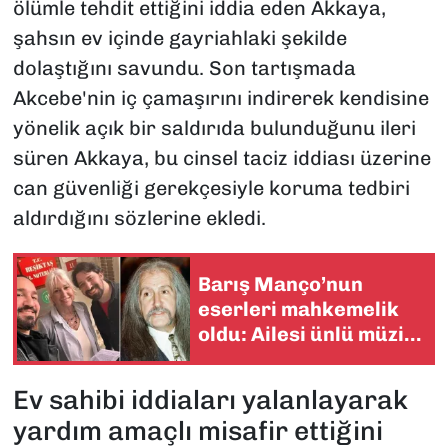
ölümle tehdit ettiğini iddia eden Akkaya,
şahsın ev içinde gayriahlaki şekilde
dolaştığını savundu. Son tartışmada
Akcebe'nin iç çamaşırını indirerek kendisine
yönelik açık bir saldırıda bulunduğunu ileri
süren Akkaya, bu cinsel taciz iddiası üzerine
can güvenliği gerekçesiyle koruma tedbiri
aldırdığını sözlerine ekledi.
Barış Manço’nun
eserleri mahkemelik
oldu: Ailesi ünlü müzik
şirketine dava açtı
Ev sahibi iddiaları yalanlayarak
yardım amaçlı misafir ettiğini