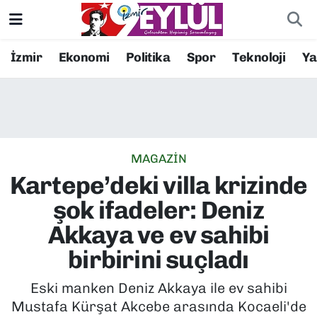
Resmi İlanlar
Konak Nöbetçi Eczaneler
İzmir
Ekonomi
Politika
Spor
Teknoloji
Y
BİLİM
Konak Hava Durumu
DÜNYA
Konak Trafik Yoğunluk Haritası
MAGAZİN
EĞİTİM
Süper Lig Puan Durumu ve Fikstür
Kartepe’deki villa krizinde
EKONOMİ
Tüm Manşetler
şok ifadeler: Deniz
Akkaya ve ev sahibi
KÜLTÜR SANAT
Son Dakika Haberleri
birbirini suçladı
MAGAZİN
Haber Arşivi
Eski manken Deniz Akkaya ile ev sahibi
Mustafa Kürşat Akcebe arasında Kocaeli'de
POLİTİKA