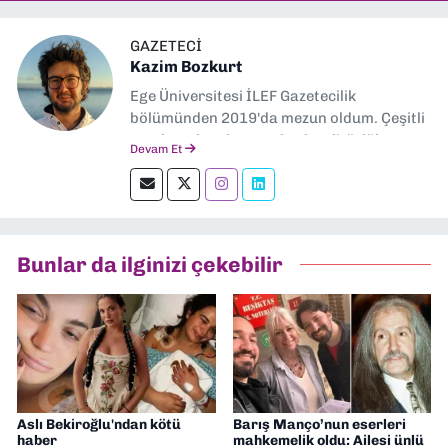
GAZETECI
Kazim Bozkurt
Ege Üniversitesi İLEF Gazetecilik
bölümünden 2019'da mezun oldum. Çeşitli
yerel ve ulusal gazetelerde editörlük,
Devam Et
muhabirlik yaptım. Teknoloji bloglarını
okumayı severim.
Bunlar da ilginizi çekebilir
Aslı Bekiroğlu'ndan kötü
Barış Manço’nun eserleri
haber
mahkemelik oldu: Ailesi ünlü