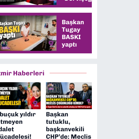
memleketinde
en yüksek oyu
alacağız”
Başkan
Tugay
BASKI
yaptı
zmir Haberleri
 buçuk yıldır
Başkan
itmeyen
tutuklu,
dalet
başkanvekili
ücadelesi!
CHP’de: Meclis