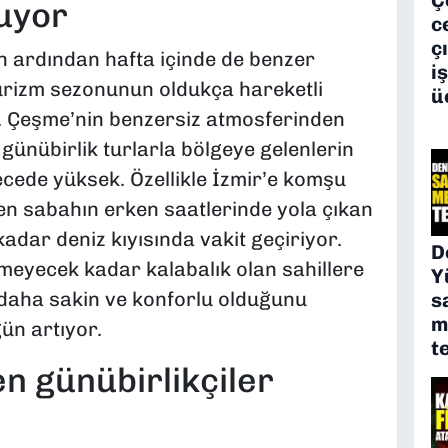
luyor
c
ç
 ardından hafta içinde de benzer
i
turizm sezonunun oldukça hareketli
ü
r. Çeşme’nin benzersiz atmosferinden
günübirlik turlarla bölgeye gelenlerin
ede yüksek. Özellikle İzmir’e komşu
den sabahın erken saatlerinde yola çıkan
adar deniz kıyısında vakit geçiriyor.
D
meyecek kadar kalabalık olan sahillere
Y
z daha sakin ve konforlu olduğunu
s
m
ün artıyor.
t
en günübirlikçiler