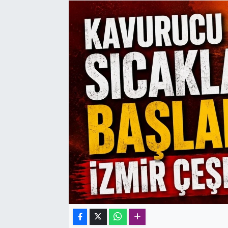
SAĞLIK
SPOR
TEKNOLOJİ
YAŞAM
YEREL YÖNETİMLER