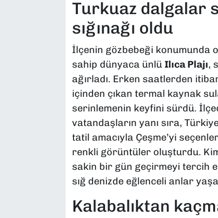
Turkuaz dalgalar 
sığınağı oldu
İlçenin gözbebeği konumunda o
sahip dünyaca ünlü
Ilıca Plajı
, 
ağırladı. Erken saatlerden itiba
içinden çıkan termal kaynak su
serinlemenin keyfini sürdü. İlç
vatandaşların yanı sıra, Türkiye
tatil amacıyla Çeşme’yi seçenle
renkli görüntüler oluşturdu. K
sakin bir gün geçirmeyi tercih e
sığ denizde eğlenceli anlar yaşa
Kalabalıktan kaçma