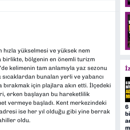
n hızla yükselmesi ve yüksek nem
 birlikte, bölgenin en önemli turizm
’de kelimenin tam anlamıyla yaz sezonu
İ
sıcaklardan bunalan yerli ve yabancı
a bırakmak için plajlara akın etti. İlçedeki
eri, erken başlayan bu hareketlilik
met vermeye başladı. Kent merkezindeki
6
dresi ise her yıl olduğu gibi yine berrak
b
hiller oldu.
a
m