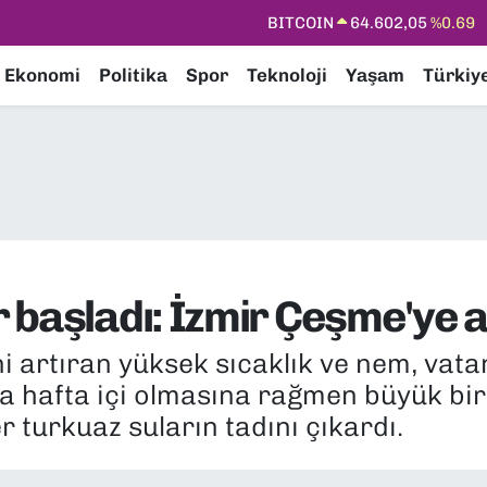
DOLAR
47,5986
%0.06
EURO
55,0700
%0.1
Ekonomi
Politika
Spor
Teknoloji
Yaşam
Türkiy
STERLİN
64,2438
%0.21
GRAM ALTIN
6513.94
%0.32
BİST100
13.768
%48
BITCOIN
64.602,05
%0.69
 başladı: İzmir Çeşme'ye a
i artıran yüksek sıcaklık ve nem, vata
da hafta içi olmasına rağmen büyük bi
er turkuaz suların tadını çıkardı.