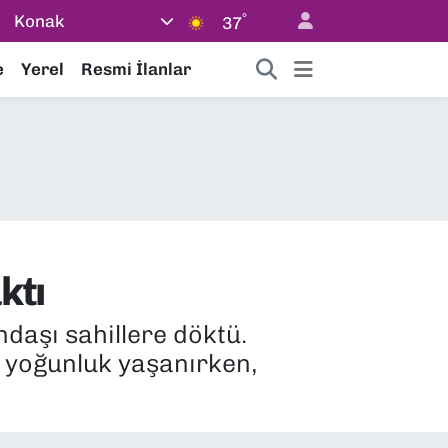
°
Konak
37
e
Yerel
Resmi İlanlar
ktı
ndaşı sahillere döktü.
r yoğunluk yaşanırken,