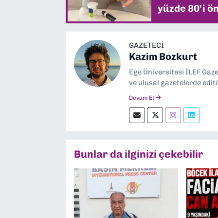
yüzde 80'i ön
GAZETECI
Kazim Bozkurt
Ege Üniversitesi İLEF Gaz
ve ulusal gazetelerde edit
severim.
Devam Et
Bunlar da ilginizi çekebilir