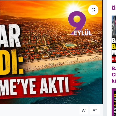
Ö
B
C
k
-
+
A
A