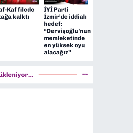
af-Kaf filede
İYİ Parti
tağa kalktı
İzmir’de iddialı
hedef:
“Dervişoğlu’nun
memleketinde
en yüksek oyu
alacağız”
ükleniyor...