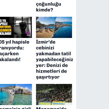
çoğunluğu
kimde?
05 yıl hapisle
İzmir’de
ranıyordu:
cebinizi
açarken
yakmadan tatil
akalandı!
yapabileceğiniz
yer: Denizi de
hizmetleri de
şaşırtıyor
eşme’nin gizli
Menemen’de