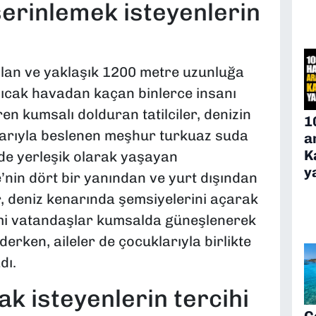
serinlemek isteyenlerin
lan ve yaklaşık 1200 metre uzunluğa
sıcak havadan kaçan binlerce insanı
ren kumsalı dolduran tatilciler, denizin
1
larıyla beslenen meşhur turkuaz suda
a
K
ede yerleşik olarak yaşayan
y
’nin dört bir yanından ve yurt dışından
r, deniz kenarında şemsiyelerini açarak
imi vatandaşlar kumsalda güneşlenerek
derken, aileler de çocuklarıyla birlikte
dı.
k isteyenlerin tercihi
Ç