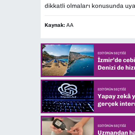
dikkatli olmaları konusunda uya
Kaynak:
AA
EDITÖRÜN SEÇTIĞI
İzmir’de ceb
Denizi de hiz
EDITÖRÜN SEÇTIĞI
Yapay zekâ yi
gerçek intern
EDITÖRÜN SEÇTIĞI
Uzmandan hay