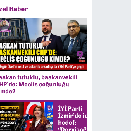
zel Haber
aşkan tutuklu, başkanvekili
HP’de: Meclis çoğunluğu
imde?
İYİ Parti
İzmir’de iddialı
hedef:
“Dervişoğlu’nun