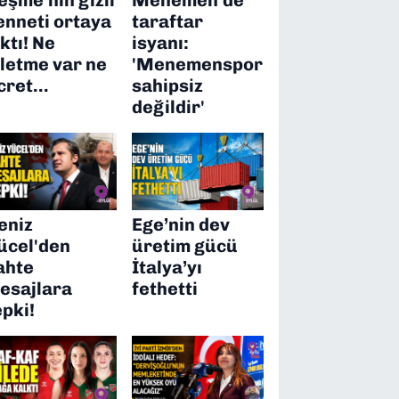
enneti ortaya
taraftar
ıktı! Ne
isyanı:
şletme var ne
'Menemenspor
cret…
sahipsiz
değildir'
eniz
Ege’nin dev
ücel'den
üretim gücü
ahte
İtalya’yı
esajlara
fethetti
epki!