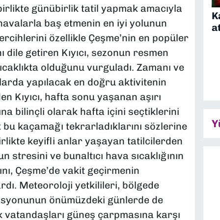
rlikte günübirlik tatil yapmak amacıyla
K
 havalarla baş etmenin en iyi yolunun
a
Tercihlerini özellikle Çeşme’nin en popüler
ı dile getiren Kıyıcı, sezonun resmen
 sıcaklıkta olduğunu vurguladı. Zamanı ve
larda yapılacak en doğru aktivitenin
en Kıyıcı, hafta sonu yaşanan aşırı
ilinçli olarak hafta içini seçtiklerini
Y
ık bu kaçamağı tekrarladıklarını sözlerine
rlikte keyifli anlar yaşayan tatilcilerden
 stresini ve bunaltıcı hava sıcaklığının
rını, Çeşme’de vakit geçirmenin
rdı. Meteoroloji yetkilileri, bölgede
asyonunun önümüzdeki günlerde de
ek vatandaşları güneş çarpmasına karşı