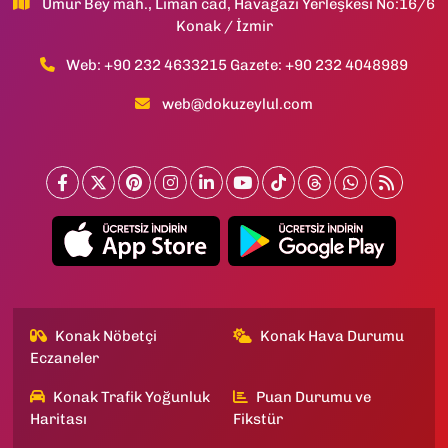
Umur Bey mah., Liman cad, Havagazı Yerleşkesi No:16/6
Konak / İzmir
Web: +90 232 4633215 Gazete: +90 232 4048989
web@dokuzeylul.com
Konak Nöbetçi
Konak Hava Durumu
Eczaneler
Konak Trafik Yoğunluk
Puan Durumu ve
Haritası
Fikstür