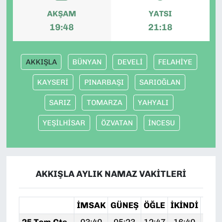
AKŞAM
YATSI
19:48
21:18
AKKIŞLA
BÜNYAN
DEVELİ
FELAHİYE
KAYSERİ
PINARBAŞI
SARIOĞLAN
SARIZ
TOMARZA
YAHYALI
YEŞİLHİSAR
ÖZVATAN
İNCESU
AKKIŞLA AYLIK NAMAZ VAKITLERI
İMSAK
GÜNEŞ
ÖĞLE
İKINDI
AKŞ
25 Tem Cts
03:40
05:23
12:47
16:40
20: