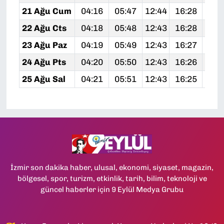
21 Ağu Cum
04:16
05:47
12:44
16:28
19:
22 Ağu Cts
04:18
05:48
12:43
16:28
19:
23 Ağu Paz
04:19
05:49
12:43
16:27
19:
24 Ağu Pts
04:20
05:50
12:43
16:26
19:
25 Ağu Sal
04:21
05:51
12:43
16:25
19:
İzmir son dakika haber, ulusal, ekonomi, siyaset, magazin,
bölgesel, spor, turizm, etkinlik, tarih, bilim, teknoloji ve
güncel haberler için 9 Eylül Medya Grubu