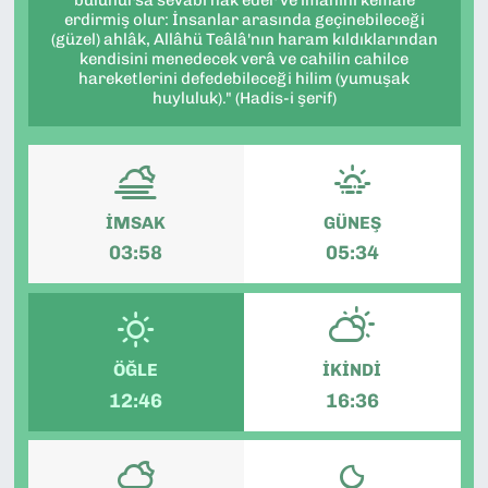
bulunursa sevâbı hak eder ve imanını kemâle
erdirmiş olur: İnsanlar arasında geçinebileceği
SAĞLIK
(güzel) ahlâk, Allâhü Teâlâ'nın haram kıldıklarından
kendisini menedecek verâ ve cahilin cahilce
hareketlerini defedebileceği hilim (yumuşak
SPOR
huyluluk)." (Hadis-i şerif)
TEKNOLOJİ
YAŞAM
İMSAK
GÜNEŞ
03:58
05:34
YEREL YÖNETİMLER
ÖĞLE
İKINDI
12:46
16:36