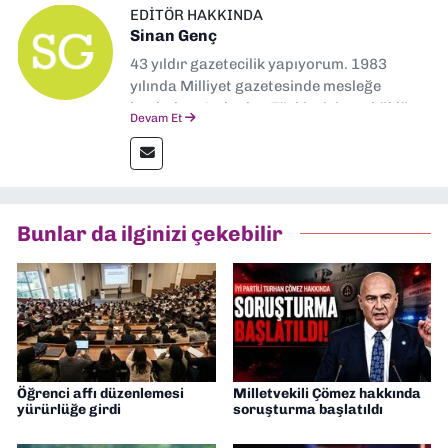
EDITÖR HAKKINDA
Sinan Genç
43 yıldır gazetecilik yapıyorum. 1983
yılında Milliyet gazetesinde mesleğe
başladım. Ardından Türkiye’nin en köklü
Devam Et
gazetelerinden Yeni Asır’da 36 yıl boyunca
muhabir, editör, müdür yardımcısı ve spor
müdürü olarak görev yaptım. Ayrıca Yeni
Asır TV’de 7 yıl boyunca programlar
hazırlayıp sundum. Şu anda Dokuz Eylül
Bunlar da ilginizi çekebilir
Gazetesi'nde editörlük yapıyorum
Öğrenci affı düzenlemesi
Milletvekili Çömez hakkında
yürürlüğe girdi
soruşturma başlatıldı