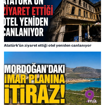
Atatürk’ün ziyaret ettiği otel yeniden canlanıyor