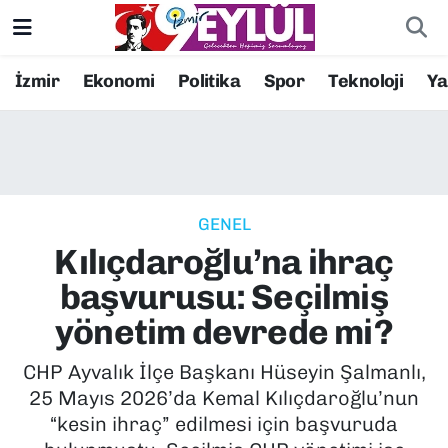
Resmi İlanlar
Konak Nöbetçi Eczaneler
İzmir
Ekonomi
Politika
Spor
Teknoloji
Y
BİLİM
Konak Hava Durumu
DÜNYA
Konak Trafik Yoğunluk Haritası
GENEL
EĞİTİM
Süper Lig Puan Durumu ve Fikstür
Kılıçdaroğlu’na ihraç
EKONOMİ
Tüm Manşetler
başvurusu: Seçilmiş
yönetim devrede mi?
KÜLTÜR SANAT
Son Dakika Haberleri
CHP Ayvalık İlçe Başkanı Hüseyin Şalmanlı,
MAGAZİN
Haber Arşivi
25 Mayıs 2026’da Kemal Kılıçdaroğlu’nun
“kesin ihraç” edilmesi için başvuruda
POLİTİKA