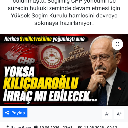
bulunmuştu. Seçilmiş CHP yönetimi ise
sürecin hukuki zeminde devam etmesi için
SAĞLIK
Yüksek Seçim Kurulu hamlesini devreye
sokmaya hazırlanıyor.
SPOR
TEKNOLOJİ
YAŞAM
YEREL YÖNETİMLER
Paylaş
-
+
A
A
Sinan Genç
10.06.2026 - 22:43
11.06.2026 - 00:13