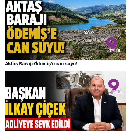
Aktaş Barajı Ödemiş’e can suyu!