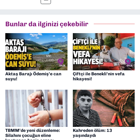
müdürü olarak görev yaptım. Ayrıca Yeni
Asır TV’de 7 yıl boyunca programlar
hazırlayıp sundum. Şu anda Dokuz Eylül
Bunlar da ilginizi çekebilir
Gazetesi'nde editörlük yapıyorum
Aktaş Barajı Ödemiş’e can
Çiftçi ile Benekli’nin vefa
suyu!
hikayesi!
TBMM’de yeni düzenleme:
Kahreden ölüm: 13
Silahını çocuğun eline
yaşındaydı