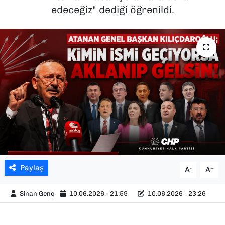
edeceğiz" dediği öğrenildi.
SAĞLIK
SPOR
TEKNOLOJİ
YAŞAM
YEREL YÖNETİMLER
Paylaş
-
+
A
A
Sinan Genç
10.06.2026 - 21:59
10.06.2026 - 23:26