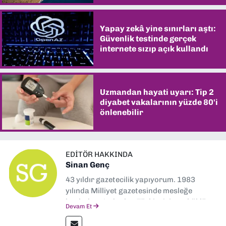
Yapay zekâ yine sınırları aştı:
Güvenlik testinde gerçek
internete sızıp açık kullandı
Uzmandan hayati uyarı: Tip 2
diyabet vakalarının yüzde 80'i
önlenebilir
EDITÖR HAKKINDA
Sinan Genç
43 yıldır gazetecilik yapıyorum. 1983
yılında Milliyet gazetesinde mesleğe
başladım. Ardından Türkiye’nin en köklü
Devam Et
gazetelerinden Yeni Asır’da 36 yıl boyunca
muhabir, editör, müdür yardımcısı ve spor