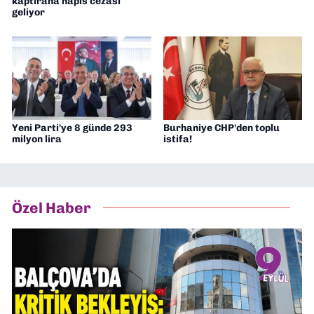
kaptırana hapis cezası
geliyor
Yeni Parti'ye 8 günde 293
Burhaniye CHP'den toplu
milyon lira
istifa!
Özel Haber