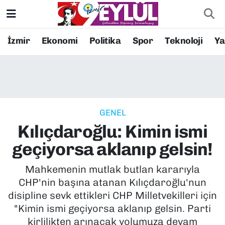
Resmi İlanlar
Konak Nöbetçi Eczaneler
İzmir
Ekonomi
Politika
Spor
Teknoloji
Y
BİLİM
Konak Hava Durumu
DÜNYA
Konak Trafik Yoğunluk Haritası
GENEL
EĞİTİM
Süper Lig Puan Durumu ve Fikstür
Kılıçdaroğlu: Kimin ismi
EKONOMİ
Tüm Manşetler
geçiyorsa aklanıp gelsin!
KÜLTÜR SANAT
Son Dakika Haberleri
Mahkemenin mutlak butlan kararıyla
CHP'nin başına atanan Kılıçdaroğlu'nun
MAGAZİN
Haber Arşivi
disipline sevk ettikleri CHP Milletvekilleri için
"Kimin ismi geçiyorsa aklanıp gelsin. Parti
POLİTİKA
kirlilikten arınacak yolumuza devam