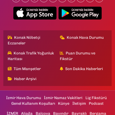
Konak Nöbetçi
Konak Hava Durumu
Eczaneler
Konak Trafik Yoğunluk
Puan Durumu ve
Haritası
Fikstür
Tüm Manşetler
Son Dakika Haberleri
Haber Arşivi
İzmir Hava Durumu
İzmir Namaz Vakitleri
Lig Fikstürü
Genel Kullanım Koşulları
Künye
İletişim
Podcast
İZMİR
Aliağa
Balçova
Bayındır
Bayraklı
Bergama