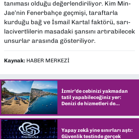
tanıması olduğu değerlendiriliyor. Kim Min-
Jae’nin Fenerbahçe geçmişi, taraftarla
kurduğu bağ ve İsmail Kartal faktörü, sarı-
lacivertlilerin masadaki şansını artırabilecek
unsurlar arasında gösteriliyor.
Kaynak:
HABER MERKEZİ
İzmir’de cebinizi yakmadan
tatil yapabileceğiniz yer:
Denizi de hizmetleri de
şaşırtıyor
Yapay zekâ yine sınırları aştı:
Güvenlik testinde gerçek