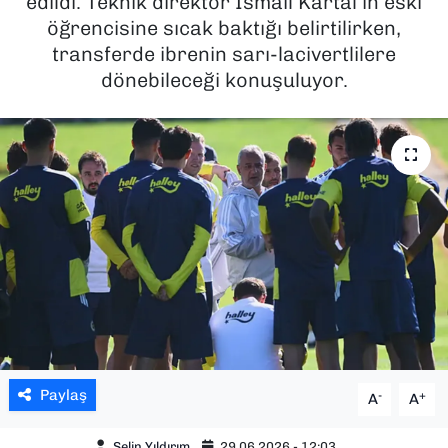
edildi. Teknik direktör İsmail Kartal’ın eski
öğrencisine sıcak baktığı belirtilirken,
SAĞLIK
transferde ibrenin sarı-lacivertlilere
dönebileceği konuşuluyor.
SPOR
TEKNOLOJİ
YAŞAM
YEREL YÖNETİMLER
Paylaş
-
+
A
A
Selin Yıldırım
29.06.2026 - 12:03