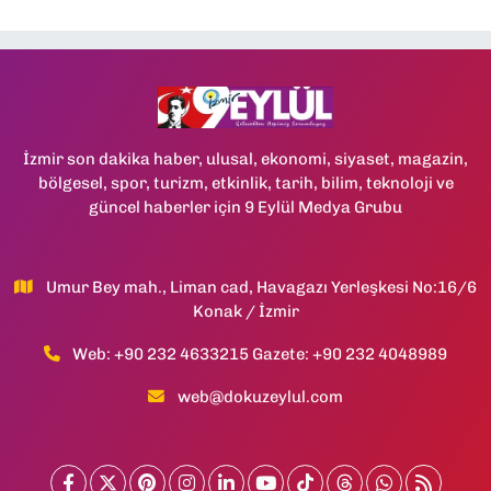
İzmir son dakika haber, ulusal, ekonomi, siyaset, magazin,
bölgesel, spor, turizm, etkinlik, tarih, bilim, teknoloji ve
güncel haberler için 9 Eylül Medya Grubu
Umur Bey mah., Liman cad, Havagazı Yerleşkesi No:16/6
Konak / İzmir
Web: +90 232 4633215 Gazete: +90 232 4048989
web@dokuzeylul.com