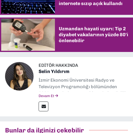
internete sızıp açık kullandı
Uzmandan hayati uyarı: Tip 2
diyabet vakalarının yüzde 80'i
önlenebilir
EDITÖR HAKKINDA
Selin Yıldırım
İzmir Ekonomi Üniversitesi Radyo ve
Televizyon Programcılığı bölümünden
2024 senesinde mezun oldum. Dokuz Eylül
Devam Et
Gazetesi'nde spor yazarlığı yaparken,
editörlük görevini de üstleniyorum.
Bunlar da ilginizi çekebilir