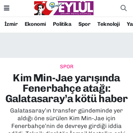
Resmi İlanlar
Konak Nöbetçi Eczaneler
İzmir
Ekonomi
Politika
Spor
Teknoloji
Y
BİLİM
Konak Hava Durumu
DÜNYA
Konak Trafik Yoğunluk Haritası
SPOR
EĞİTİM
Süper Lig Puan Durumu ve Fikstür
Kim Min-Jae yarışında
EKONOMİ
Tüm Manşetler
Fenerbahçe atağı:
Galatasaray’a kötü haber
KÜLTÜR SANAT
Son Dakika Haberleri
Galatasaray’ın transfer gündeminde yer
MAGAZİN
Haber Arşivi
aldığı öne sürülen Kim Min-Jae için
Fenerbahçe’nin de devreye girdiği iddia
POLİTİKA