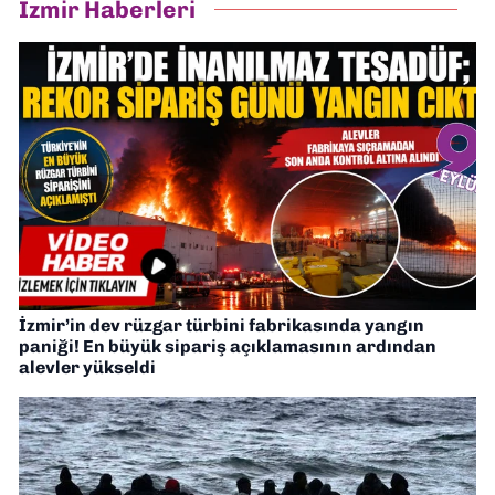
İzmir Haberleri
İzmir’in dev rüzgar türbini fabrikasında yangın
paniği! En büyük sipariş açıklamasının ardından
alevler yükseldi