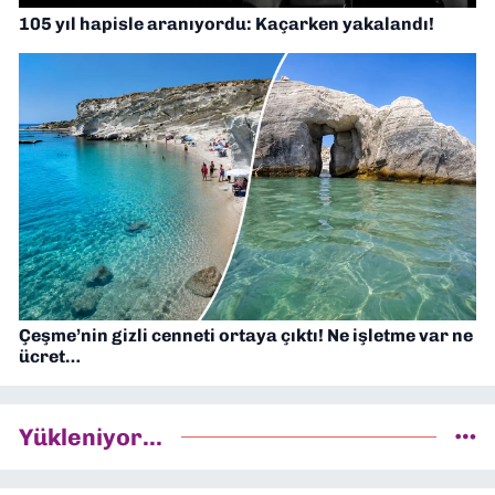
105 yıl hapisle aranıyordu: Kaçarken yakalandı!
Çeşme’nin gizli cenneti ortaya çıktı! Ne işletme var ne
ücret…
Yükleniyor...