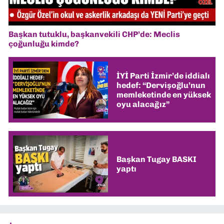
Başkan tutuklu, başkanvekili CHP’de: Meclis
çoğunluğu kimde?
İYİ Parti İzmir’de iddialı
hedef: “Dervişoğlu’nun
memleketinde en yüksek
oyu alacağız”
Başkan Tugay BASKI
yaptı