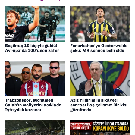
Beşiktaş 10 kişiyle güldü!
Fenerbahçe’ye Oosterwolde
Avrupa’da 100’üncü zafer
şoku: MR sonucu belli oldu
Trabzonspor, Mohamed
Aziz Yıldırım’ın şikâyeti
Salah’ın maliyetini açıkladı:
sonrası flaş gelişme: Bir kişi
İşte yıllık kazancı
gözaltında